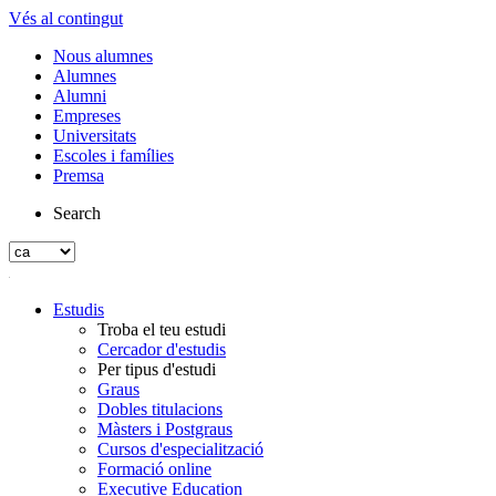
Vés al contingut
Nous alumnes
Alumnes
Alumni
Empreses
Universitats
Escoles i famílies
Premsa
Search
Estudis
Troba el teu estudi
Cercador d'estudis
Per tipus d'estudi
Graus
Dobles titulacions
Màsters i Postgraus
Cursos d'especialització
Formació online
Executive Education