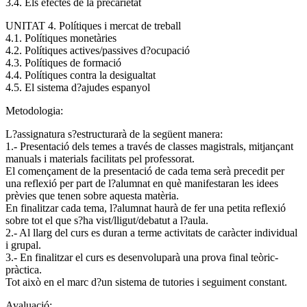
3.4. Els efectes de la precarietat
UNITAT 4. Polítiques i mercat de treball
4.1. Polítiques monetàries
4.2. Polítiques actives/passives d?ocupació
4.3. Polítiques de formació
4.4. Polítiques contra la desigualtat
4.5. El sistema d?ajudes espanyol
Metodologia:
L?assignatura s?estructurarà de la següent manera:
1.- Presentació dels temes a través de classes magistrals, mitjançant
manuals i materials facilitats pel professorat.
El començament de la presentació de cada tema serà precedit per
una reflexió per part de l?alumnat en què manifestaran les idees
prèvies que tenen sobre aquesta matèria.
En finalitzar cada tema, l?alumnat haurà de fer una petita reflexió
sobre tot el que s?ha vist/lligut/debatut a l?aula.
2.- Al llarg del curs es duran a terme activitats de caràcter individual
i grupal.
3.- En finalitzar el curs es desenvoluparà una prova final teòric-
pràctica.
Tot això en el marc d?un sistema de tutories i seguiment constant.
Avaluació: