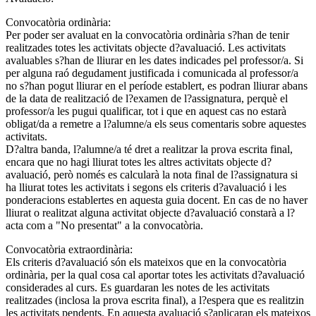
Convocatòria ordinària:
Per poder ser avaluat en la convocatòria ordinària s?han de tenir
realitzades totes les activitats objecte d?avaluació. Les activitats
avaluables s?han de lliurar en les dates indicades pel professor/a. Si
per alguna raó degudament justificada i comunicada al professor/a
no s?han pogut lliurar en el període establert, es podran lliurar abans
de la data de realització de l?examen de l?assignatura, perquè el
professor/a les pugui qualificar, tot i que en aquest cas no estarà
obligat/da a remetre a l?alumne/a els seus comentaris sobre aquestes
activitats.
D?altra banda, l?alumne/a té dret a realitzar la prova escrita final,
encara que no hagi lliurat totes les altres activitats objecte d?
avaluació, però només es calcularà la nota final de l?assignatura si
ha lliurat totes les activitats i segons els criteris d?avaluació i les
ponderacions establertes en aquesta guia docent. En cas de no haver
lliurat o realitzat alguna activitat objecte d?avaluació constarà a l?
acta com a "No presentat" a la convocatòria.
Convocatòria extraordinària:
Els criteris d?avaluació són els mateixos que en la convocatòria
ordinària, per la qual cosa cal aportar totes les activitats d?avaluació
considerades al curs. Es guardaran les notes de les activitats
realitzades (inclosa la prova escrita final), a l?espera que es realitzin
les activitats pendents. En aquesta avaluació s?aplicaran els mateixos