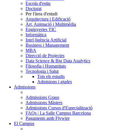
Escola d'estiu
Doctorat
Per l'àrea d'estudi
Arquitectura i Edificació
Art, Animació i Multimèdia
Enginyeries TIC
Informàtica
Intel·ligència Artificial
Business i Management
MBA
Direcció de Projectes
Data Science & Big Data Analytics
Filosofia i Humanitats
Tecnologia i Salut
Tots els estudis
Admisions i ajudes
Admissions
Admissions Graus
Admissions Màsters
Admissions Cursos d'Especialització
FAQs | La Salle Campus Barcelona
Pagaments amb Flywire
El Campus