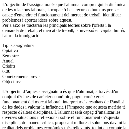
L'objectiu de l?assignatura és que l'alumnat comprengui la dinàmica
de les relacions laborals, l'ocupació i els recursos humans per ser
capaç d'entendre el funcionament del mercat de treball, identificar
problemes i aportar idees sobre aquest.
Per a això es tractaran les principals teories sobre l'oferta i la
demanda de treball, el mercat de treball, la inversió en capital humà,
l'atur i la immigració.
Tipus assignatura
Optativa
Semestre
Anual
Crèdits
6.00
Coneixements previs:
Objectius:
L?objectiu d?aquesta assignatura és que l?alumnat, a través d?un
conjunt d?eines de caràcter econòmic, pugui conèixer el
funcionament del mercat laboral, interpretar els resultats de l?anàlisi
de les dades i valorar la influència i l?impacte que aquesta matèria té
respecte d?altres disciplines. L?alumnat serà capaç d?analitzar les
diverses situacions i reflexionar sobre el funcionament d?aquesta
disciplina, de manera crítica, proposant millores i solucions davant la
realitat dels problemes econòmics més rellevants, tenint en compte la