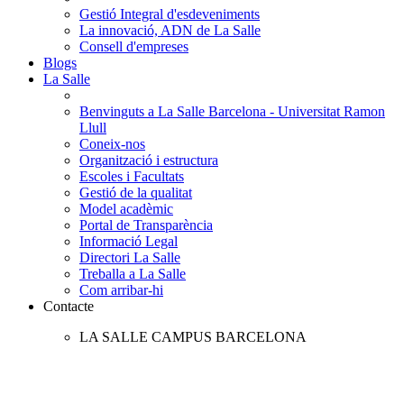
Gestió Integral d'esdeveniments
La innovació, ADN de La Salle
Consell d'empreses
Blogs
La Salle
Benvinguts a La Salle Barcelona - Universitat Ramon
Llull
Coneix-nos
Organització i estructura
Escoles i Facultats
Gestió de la qualitat
Model acadèmic
Portal de Transparència
Informació Legal
Directori La Salle
Treballa a La Salle
Com arribar-hi
Contacte
LA SALLE CAMPUS BARCELONA