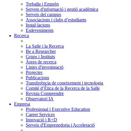
Treballa i Emprèn
Serveis d'informació i gestió acadèmica
Serveis del campus
Associacions i clubs d’estudiants
Instal·lacions
Esdeveniments
Recerca
La Salle i la Recerca
Be a Researcher
Grups i Instituts
Àrees de recerca
Linies d'investigació
Projectes
Publicacions
Transferència de coneixement i tecnologia
Comitè d’Ètica de la Recerca de la Salle
Revista Comprendre
Observatori IA
Empresa
Professional i Executive Education
Career Services
Innovació i R+D
Serveis d'Emprenedoria i Acceleració