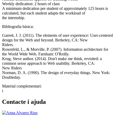
Weekly dedication: 2 hours of class
A minimum dedication per student of approximately 125 hours is
calculated, but each student adapts the workload of
the internship.
Bibliografia bàsica:
Garrett, J. J. (2011). The elements of user experience: User-centered
design for the Web and beyond. Berkeley, CA: New
Riders.
Rosenfeld, L., & Morville, P. (2007). Information architecture for
the World Wide Web. Farnham: O'Reilly.
Krug, Steve author. (2014). Don't make me think, revisited: a
common sense approach to Web usability. Berkeley, CA:
New Riders
Norman, D. A. (1990). The design of everyday things. New York:
Doubleday.
Material complementari:
i
Contacte i ajuda