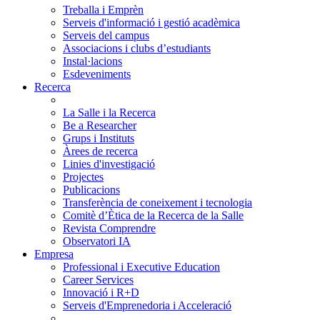
Treballa i Emprèn
Serveis d'informació i gestió acadèmica
Serveis del campus
Associacions i clubs d’estudiants
Instal·lacions
Esdeveniments
Recerca
La Salle i la Recerca
Be a Researcher
Grups i Instituts
Àrees de recerca
Linies d'investigació
Projectes
Publicacions
Transferència de coneixement i tecnologia
Comitè d’Ètica de la Recerca de la Salle
Revista Comprendre
Observatori IA
Empresa
Professional i Executive Education
Career Services
Innovació i R+D
Serveis d'Emprenedoria i Acceleració