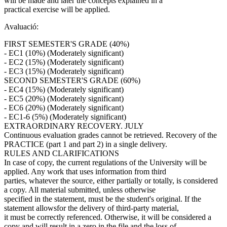
will be made and later the concepts explained in a
practical exercise will be applied.
Avaluació:
FIRST SEMESTER'S GRADE (40%)
- EC1 (10%) (Moderately significant)
- EC2 (15%) (Moderately significant)
- EC3 (15%) (Moderately significant)
SECOND SEMESTER'S GRADE (60%)
- EC4 (15%) (Moderately significant)
- EC5 (20%) (Moderately significant)
- EC6 (20%) (Moderately significant)
- EC1-6 (5%) (Moderately significant)
EXTRAORDINARY RECOVERY. JULY
Continuous evaluation grades cannot be retrieved. Recovery of the
PRACTICE (part 1 and part 2) in a single delivery.
RULES AND CLARIFICATIONS
In case of copy, the current regulations of the University will be
applied. Any work that uses information from third
parties, whatever the source, either partially or totally, is considered
a copy. All material submitted, unless otherwise
specified in the statement, must be the student's original. If the
statement allowsfor the delivery of third-party material,
it must be correctly referenced. Otherwise, it will be considered a
copy and will result in a zero in the file and the loss of