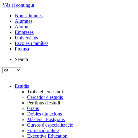
Vés al contingut
Nous alumnes
Alumnes
Alumni
Empreses
Universitats
Escoles i famílies
Premsa
Search
Estudis
Troba el teu estudi
Cercador d'estudis
Per tipus d'estudi
Graus
Dobles titulacions
Màsters i Postgraus
Cursos d'especialització
Formació online
Executive Education