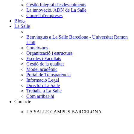
Gestió Integral d'esdeveniments
La innovació, ADN de La Salle
Consell d'empreses
Blogs
La Salle
Benvinguts a La Salle Barcelona - Universitat Ramon
Llull
Coneix-nos
Organització i estructura
Escoles i Facultats
Gestió de la qualitat
Model acadèmic
Portal de Transparència
Informació Legal
Directori La Salle
Treballa a La Salle
Com arribar-hi
Contacte
LA SALLE CAMPUS BARCELONA