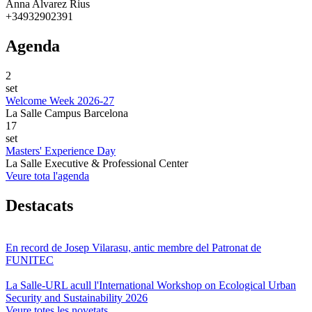
Anna Alvarez Rius
+34932902391
Agenda
2
set
Welcome Week 2026-27
La Salle Campus Barcelona
17
set
Masters' Experience Day
La Salle Executive & Professional Center
Veure tota l'agenda
Destacats
En record de Josep Vilarasu, antic membre del Patronat de
FUNITEC
La Salle-URL acull l'International Workshop on Ecological Urban
Security and Sustainability 2026
Veure totes les novetats