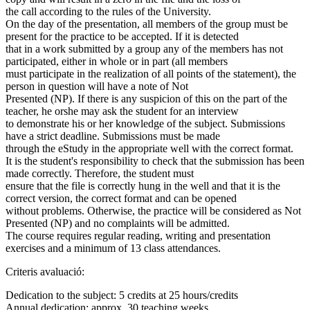
the call according to the rules of the University.
On the day of the presentation, all members of the group must be
present for the practice to be accepted. If it is detected
that in a work submitted by a group any of the members has not
participated, either in whole or in part (all members
must participate in the realization of all points of the statement), the
person in question will have a note of Not
Presented (NP). If there is any suspicion of this on the part of the
teacher, he orshe may ask the student for an interview
to demonstrate his or her knowledge of the subject. Submissions
have a strict deadline. Submissions must be made
through the eStudy in the appropriate well with the correct format.
It is the student's responsibility to check that the submission has been
made correctly. Therefore, the student must
ensure that the file is correctly hung in the well and that it is the
correct version, the correct format and can be opened
without problems. Otherwise, the practice will be considered as Not
Presented (NP) and no complaints will be admitted.
The course requires regular reading, writing and presentation
exercises and a minimum of 13 class attendances.
Criteris avaluació:
Dedication to the subject: 5 credits at 25 hours/credits
Annual dedication: approx. 30 teaching weeks