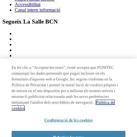
Accessibilitat
Canal intern informació
Segueix La Salle BCN
En fer clic a “Acceptar-les totes”, vostè accepta que FUNITEC
comuniqui les dades personals que pugui incloure en els
Membre de
formularis d'aquesta web a Google, Inc segons s'informa en la
Política de Privacitat i permet la instal·lació de cookies pròpies i
de tercers en el seu dispositiu per a millorar els nostres serveis i
mostrar-li publicitat relacionada amb les seves preferències
Acreditacions
mitjançant l'anàlisi dels seus hàbits de navegació.
Política de
cookies
© 2026 La Salle Campus Barcelona - URL |
Avís legal
|
Política de
Configuració de les cookies
privacitat
|
Política de cookies