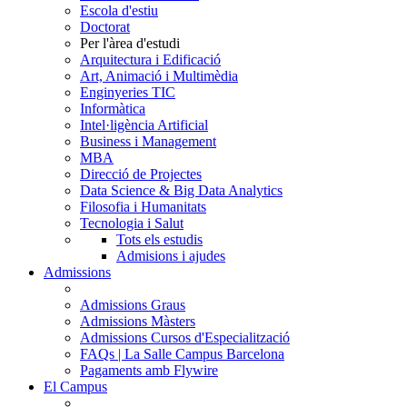
Escola d'estiu
Doctorat
Per l'àrea d'estudi
Arquitectura i Edificació
Art, Animació i Multimèdia
Enginyeries TIC
Informàtica
Intel·ligència Artificial
Business i Management
MBA
Direcció de Projectes
Data Science & Big Data Analytics
Filosofia i Humanitats
Tecnologia i Salut
Tots els estudis
Admisions i ajudes
Admissions
Admissions Graus
Admissions Màsters
Admissions Cursos d'Especialització
FAQs | La Salle Campus Barcelona
Pagaments amb Flywire
El Campus