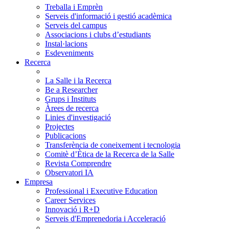
Treballa i Emprèn
Serveis d'informació i gestió acadèmica
Serveis del campus
Associacions i clubs d’estudiants
Instal·lacions
Esdeveniments
Recerca
La Salle i la Recerca
Be a Researcher
Grups i Instituts
Àrees de recerca
Linies d'investigació
Projectes
Publicacions
Transferència de coneixement i tecnologia
Comitè d’Ètica de la Recerca de la Salle
Revista Comprendre
Observatori IA
Empresa
Professional i Executive Education
Career Services
Innovació i R+D
Serveis d'Emprenedoria i Acceleració