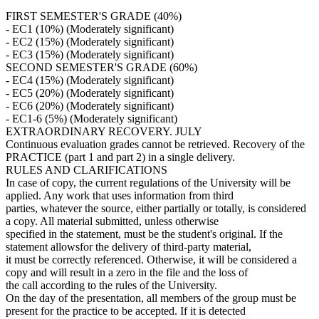
FIRST SEMESTER'S GRADE (40%)
- EC1 (10%) (Moderately significant)
- EC2 (15%) (Moderately significant)
- EC3 (15%) (Moderately significant)
SECOND SEMESTER'S GRADE (60%)
- EC4 (15%) (Moderately significant)
- EC5 (20%) (Moderately significant)
- EC6 (20%) (Moderately significant)
- EC1-6 (5%) (Moderately significant)
EXTRAORDINARY RECOVERY. JULY
Continuous evaluation grades cannot be retrieved. Recovery of the
PRACTICE (part 1 and part 2) in a single delivery.
RULES AND CLARIFICATIONS
In case of copy, the current regulations of the University will be
applied. Any work that uses information from third
parties, whatever the source, either partially or totally, is considered
a copy. All material submitted, unless otherwise
specified in the statement, must be the student's original. If the
statement allowsfor the delivery of third-party material,
it must be correctly referenced. Otherwise, it will be considered a
copy and will result in a zero in the file and the loss of
the call according to the rules of the University.
On the day of the presentation, all members of the group must be
present for the practice to be accepted. If it is detected