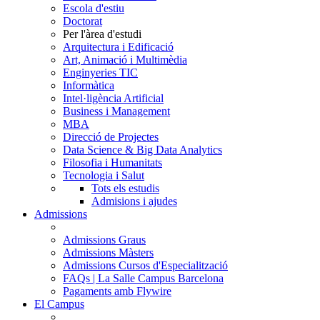
Escola d'estiu
Doctorat
Per l'àrea d'estudi
Arquitectura i Edificació
Art, Animació i Multimèdia
Enginyeries TIC
Informàtica
Intel·ligència Artificial
Business i Management
MBA
Direcció de Projectes
Data Science & Big Data Analytics
Filosofia i Humanitats
Tecnologia i Salut
Tots els estudis
Admisions i ajudes
Admissions
Admissions Graus
Admissions Màsters
Admissions Cursos d'Especialització
FAQs | La Salle Campus Barcelona
Pagaments amb Flywire
El Campus