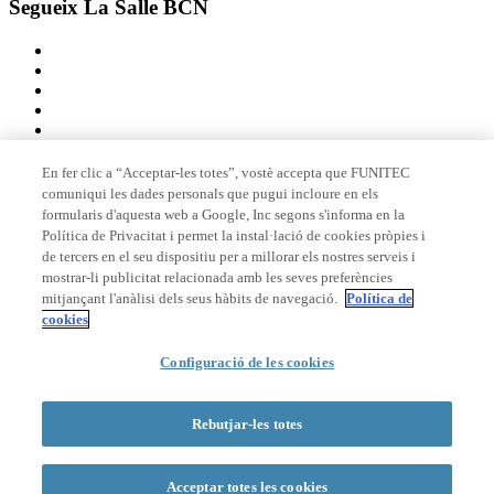
Segueix La Salle BCN
En fer clic a “Acceptar-les totes”, vostè accepta que FUNITEC
comuniqui les dades personals que pugui incloure en els
Membre de
formularis d'aquesta web a Google, Inc segons s'informa en la
Política de Privacitat i permet la instal·lació de cookies pròpies i
de tercers en el seu dispositiu per a millorar els nostres serveis i
mostrar-li publicitat relacionada amb les seves preferències
Acreditacions
mitjançant l'anàlisi dels seus hàbits de navegació.
Política de
cookies
© 2026 La Salle Campus Barcelona - URL |
Avís legal
|
Política de
Configuració de les cookies
privacitat
|
Política de cookies
Formulari de cerca
Rebutjar-les totes
Acceptar totes les cookies