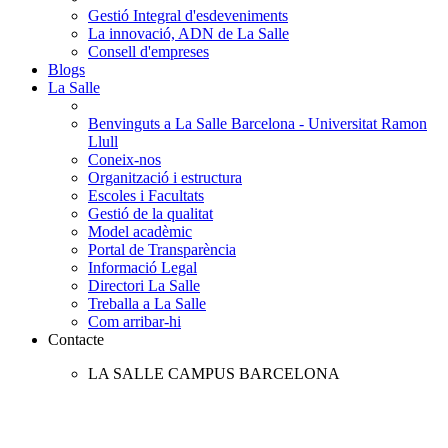
Gestió Integral d'esdeveniments
La innovació, ADN de La Salle
Consell d'empreses
Blogs
La Salle
Benvinguts a La Salle Barcelona - Universitat Ramon
Llull
Coneix-nos
Organització i estructura
Escoles i Facultats
Gestió de la qualitat
Model acadèmic
Portal de Transparència
Informació Legal
Directori La Salle
Treballa a La Salle
Com arribar-hi
Contacte
LA SALLE CAMPUS BARCELONA