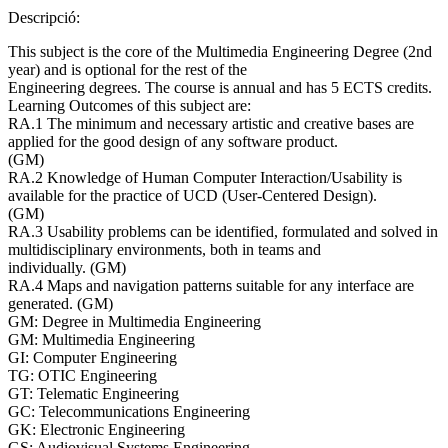
Descripció:
This subject is the core of the Multimedia Engineering Degree (2nd
year) and is optional for the rest of the
Engineering degrees. The course is annual and has 5 ECTS credits.
Learning Outcomes of this subject are:
RA.1 The minimum and necessary artistic and creative bases are
applied for the good design of any software product.
(GM)
RA.2 Knowledge of Human Computer Interaction/Usability is
available for the practice of UCD (User-Centered Design).
(GM)
RA.3 Usability problems can be identified, formulated and solved in
multidisciplinary environments, both in teams and
individually. (GM)
RA.4 Maps and navigation patterns suitable for any interface are
generated. (GM)
GM: Degree in Multimedia Engineering
GM: Multimedia Engineering
GI: Computer Engineering
TG: OTIC Engineering
GT: Telematic Engineering
GC: Telecommunications Engineering
GK: Electronic Engineering
GS: Audiovisual Systems Engineering