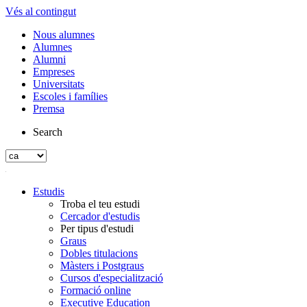
Vés al contingut
Nous alumnes
Alumnes
Alumni
Empreses
Universitats
Escoles i famílies
Premsa
Search
Estudis
Troba el teu estudi
Cercador d'estudis
Per tipus d'estudi
Graus
Dobles titulacions
Màsters i Postgraus
Cursos d'especialització
Formació online
Executive Education