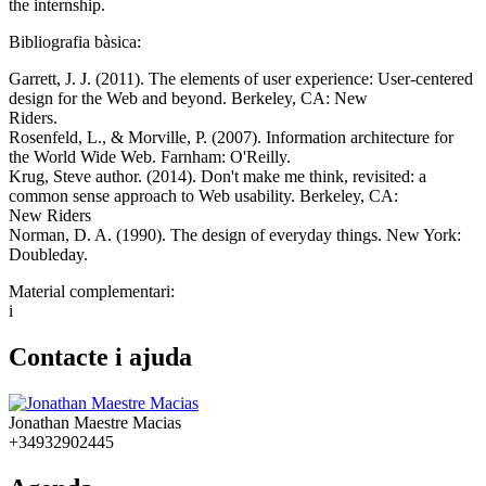
the internship.
Bibliografia bàsica:
Garrett, J. J. (2011). The elements of user experience: User-centered
design for the Web and beyond. Berkeley, CA: New
Riders.
Rosenfeld, L., & Morville, P. (2007). Information architecture for
the World Wide Web. Farnham: O'Reilly.
Krug, Steve author. (2014). Don't make me think, revisited: a
common sense approach to Web usability. Berkeley, CA:
New Riders
Norman, D. A. (1990). The design of everyday things. New York:
Doubleday.
Material complementari:
i
Contacte i ajuda
Jonathan Maestre Macias
+34932902445