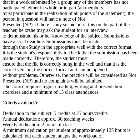
that in a work submitted by a group any of the members has not
participated, either in whole or in part (all members
must participate in the realization of all points of the statement), the
person in question will have a note of Not
Presented (NP). If there is any suspicion of this on the part of the
teacher, he orshe may ask the student for an interview
to demonstrate his or her knowledge of the subject. Submissions
have a strict deadline. Submissions must be made
through the eStudy in the appropriate well with the correct format.
It is the student's responsibility to check that the submission has been
made correctly. Therefore, the student must
ensure that the file is correctly hung in the well and that it is the
correct version, the correct format and can be opened
without problems. Otherwise, the practice will be considered as Not
Presented (NP) and no complaints will be admitted.
The course requires regular reading, writing and presentation
exercises and a minimum of 13 class attendances.
Criteris avaluació:
Dedication to the subject: 5 credits at 25 hours/credits
Annual dedication: approx. 30 teaching weeks
Weekly dedication: 2 hours of class
A minimum dedication per student of approximately 125 hours is
calculated, but each student adapts the workload of