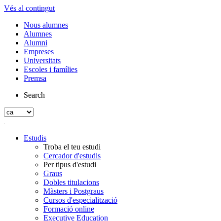
Vés al contingut
Nous alumnes
Alumnes
Alumni
Empreses
Universitats
Escoles i famílies
Premsa
Search
Estudis
Troba el teu estudi
Cercador d'estudis
Per tipus d'estudi
Graus
Dobles titulacions
Màsters i Postgraus
Cursos d'especialització
Formació online
Executive Education