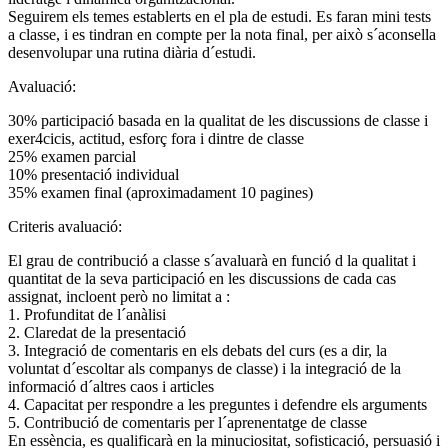
Seguirem els temes establerts en el pla de estudi. Es faran mini tests
a classe, i es tindran en compte per la nota final, per això s´aconsella
desenvolupar una rutina diària d´estudi.
Avaluació:
30% participació basada en la qualitat de les discussions de classe i
exer4cicis, actitud, esforç fora i dintre de classe
25% examen parcial
10% presentació individual
35% examen final (aproximadament 10 pagines)
Criteris avaluació:
El grau de contribució a classe s´avaluarà en funció d la qualitat i
quantitat de la seva participació en les discussions de cada cas
assignat, incloent però no limitat a :
1. Profunditat de l´anàlisi
2. Claredat de la presentació
3. Integració de comentaris en els debats del curs (es a dir, la
voluntat d´escoltar als companys de classe) i la integració de la
informació d´altres caos i articles
4. Capacitat per respondre a les preguntes i defendre els arguments
5. Contribució de comentaris per l´aprenentatge de classe
En essència, es qualificarà en la minuciositat, sofisticació, persuasió i