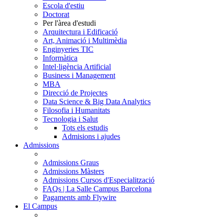
Escola d'estiu
Doctorat
Per l'àrea d'estudi
Arquitectura i Edificació
Art, Animació i Multimèdia
Enginyeries TIC
Informàtica
Intel·ligència Artificial
Business i Management
MBA
Direcció de Projectes
Data Science & Big Data Analytics
Filosofia i Humanitats
Tecnologia i Salut
Tots els estudis
Admisions i ajudes
Admissions
Admissions Graus
Admissions Màsters
Admissions Cursos d'Especialització
FAQs | La Salle Campus Barcelona
Pagaments amb Flywire
El Campus