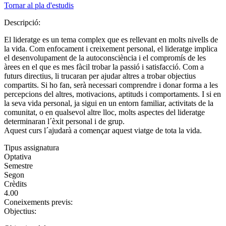
Tornar al pla d'estudis
Descripció:
El lideratge es un tema complex que es rellevant en molts nivells de
la vida. Com enfocament i creixement personal, el lideratge implica
el desenvolupament de la autoconsciència i el compromís de les
àrees en el que es mes fàcil trobar la passió i satisfacció. Com a
futurs directius, li trucaran per ajudar altres a trobar objectius
compartits. Si ho fan, serà necessari comprendre i donar forma a les
percepcions del altres, motivacions, aptituds i comportaments. I si en
la seva vida personal, ja sigui en un entorn familiar, activitats de la
comunitat, o en qualsevol altre lloc, molts aspectes del lideratge
determinaran l´èxit personal i de grup.
Aquest curs l´ajudarà a començar aquest viatge de tota la vida.
Tipus assignatura
Optativa
Semestre
Segon
Crèdits
4.00
Coneixements previs:
Objectius: