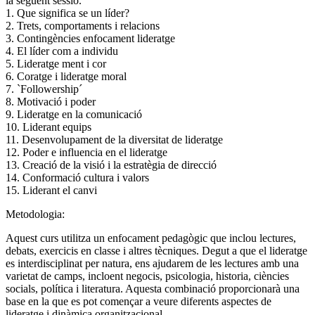
la següent sessió.
1. Que significa se un líder?
2. Trets, comportaments i relacions
3. Contingències enfocament lideratge
4. El líder com a individu
5. Lideratge ment i cor
6. Coratge i lideratge moral
7. `Followership´
8. Motivació i poder
9. Lideratge en la comunicació
10. Liderant equips
11. Desenvolupament de la diversitat de lideratge
12. Poder e influencia en el lideratge
13. Creació de la visió i la estratègia de direcció
14. Conformació cultura i valors
15. Liderant el canvi
Metodologia:
Aquest curs utilitza un enfocament pedagògic que inclou lectures,
debats, exercicis en classe i altres tècniques. Degut a que el lideratge
es interdisciplinat per natura, ens ajudarem de les lectures amb una
varietat de camps, incloent negocis, psicologia, historia, ciències
socials, política i literatura. Aquesta combinació proporcionarà una
base en la que es pot començar a veure diferents aspectes de
lideratge i dinàmica organitzacional.