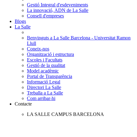
Gestió Integral d'esdeveniments
La innovació, ADN de La Salle
Consell d'empreses
Blogs
La Salle
Benvinguts a La Salle Barcelona - Universitat Ramon
Llull
Coneix-nos
Organització i estructura
Escoles i Facultats
Gestió de la qualitat
Model acadèmic
Portal de Transparència
Informació Legal
Directori La Salle
Treballa a La Salle
Com arribar-hi
Contacte
LA SALLE CAMPUS BARCELONA