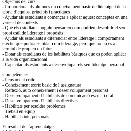
Objectius del curs:
- Proporciona als alumnes un coneixement basic de lideratge i de la
teoria d´equips, principis i practiques
- Ajudar als estudiants a començar a aplicar aquest conceptes en una
varietat de contexts
- Que els estudiants puguin pensar en com podrien descobrir el seu
propi estil de lideratge i propòsits
- Ajudar als estudiants a diferenciar entre lideratge i comportament
efectiu que podria semblar com lideratge, però que no ho es a
termini de grup en un futur
- Dotar als estudiants de les habilitats bàsiques que es poden aplicar
a la vida organitzacional
- Capacitar als estudiants a desenvolupar els seu lideratge personal
Competències:
- Pensament crític
- Coneixement teòric basic de l´assignatura
- Reflexió, auto coneixement i desenvolupament personal
- Desenvolupament d´habilitats de comunicació escrita i oral
- Desenvolupament d´habilitats directives
- Habilitats per resoldre problemes
- Treball en equip
- Habilitats interpersonals
El resultat de l´aprenentatge: