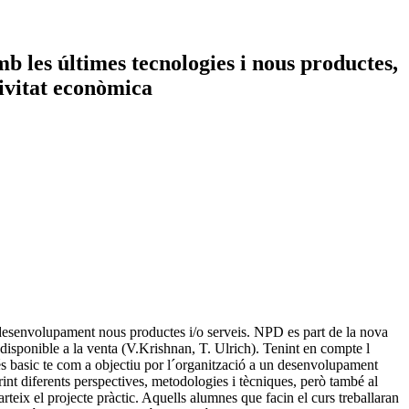
b les últimes tecnologies i nous productes,
tivitat econòmica
 desenvolupament nous productes i/o serveis. NPD es part de la nova
disponible a la venta (V.Krishnan, T. Ulrich). Tenint en compte l
océs basic te com a objectiu por l´organització a un desenvolupament
erint diferents perspectives, metodologies i tècniques, però també al
rteix el projecte pràctic. Aquells alumnes que facin el curs treballaran