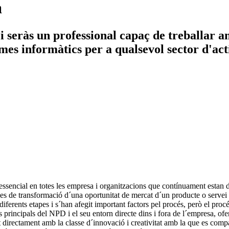
a
 seràs un professional capaç de treballar am
mes informàtics per a qualsevol sector d'ac
ssencial en totes les empresa i organitzacions que contínuament estan
es de transformació d´una oportunitat de mercat d´un producte o servei 
diferents etapes i s´han afegit important factors pel procés, però el pr
s principals del NPD i el seu entorn directe dins i fora de l´empresa, of
t directament amb la classe d´innovació i creativitat amb la que es compa