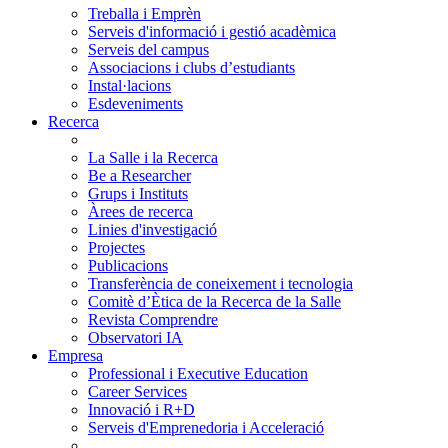
Treballa i Emprèn
Serveis d'informació i gestió acadèmica
Serveis del campus
Associacions i clubs d’estudiants
Instal·lacions
Esdeveniments
Recerca
La Salle i la Recerca
Be a Researcher
Grups i Instituts
Àrees de recerca
Linies d'investigació
Projectes
Publicacions
Transferència de coneixement i tecnologia
Comitè d’Ètica de la Recerca de la Salle
Revista Comprendre
Observatori IA
Empresa
Professional i Executive Education
Career Services
Innovació i R+D
Serveis d'Emprenedoria i Acceleració