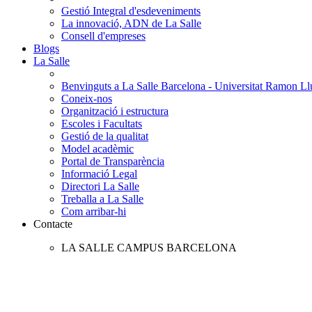
Gestió Integral d'esdeveniments
La innovació, ADN de La Salle
Consell d'empreses
Blogs
La Salle
Benvinguts a La Salle Barcelona - Universitat Ramon Llu
Coneix-nos
Organització i estructura
Escoles i Facultats
Gestió de la qualitat
Model acadèmic
Portal de Transparència
Informació Legal
Directori La Salle
Treballa a La Salle
Com arribar-hi
Contacte
LA SALLE CAMPUS BARCELONA