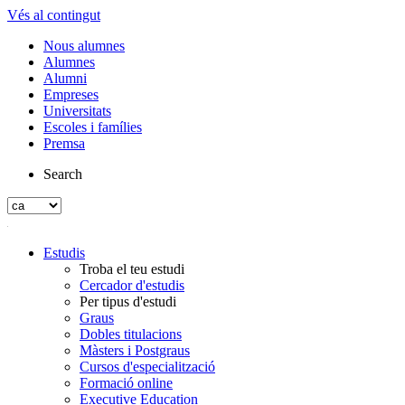
Vés al contingut
Nous alumnes
Alumnes
Alumni
Empreses
Universitats
Escoles i famílies
Premsa
Search
Estudis
Troba el teu estudi
Cercador d'estudis
Per tipus d'estudi
Graus
Dobles titulacions
Màsters i Postgraus
Cursos d'especialització
Formació online
Executive Education