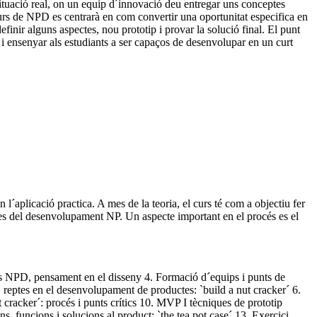
a situació real, on un equip d´innovació deu entregar uns conceptes
l curs de NPD es centrarà en com convertir una oportunitat especifica en
efinir alguns aspectes, nou prototip i provar la solució final. El punt
s i ensenyar als estudiants a ser capaços de desenvolupar en un curt
´aplicació practica. A mes de la teoria, el curs té com a objectiu fer
ptes del desenvolupament NP. Un aspecte important en el procés es el
cés NPD, pensament en el disseny 4. Formació d´equips i punts de
 reptes en el desenvolupament de productes: `build a nut cracker´ 6.
 cracker´: procés i punts crítics 10. MVP I tècniques de prototip
, funcions i solucions al product: `the tea pot case´ 13. Exercici