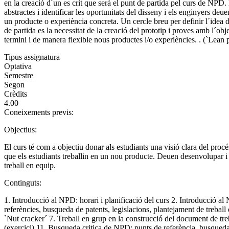
en la creació d´un es crit que serà el punt de partida pel curs de NPD. 
abstractes i identificar les oportunitats del disseny i els enginyers d
un producte o experiència concreta. Un cercle breu per definir l´idea de
de partida es la necessitat de la creació del prototip i proves amb l´o
termini i de manera flexible nous productes i/o experiències. . (`Lean
Tipus assignatura
Optativa
Semestre
Segon
Crèdits
4.00
Coneixements previs:
Objectius:
El curs té com a objectiu donar als estudiants una visió clara del proc
que els estudiants treballin en un nou producte. Deuen desenvolupar i
treball en equip.
Continguts:
1. Introducció al NPD: horari i planificació del curs 2. Introducció 
referències, busqueda de patents, legislacions, plantejament de trebal
`Nut cracker´ 7. Treball en grup en la construcció del document de treb
(exercici) 11. Busqueda critica de NPD: punts de referència, busqueda 