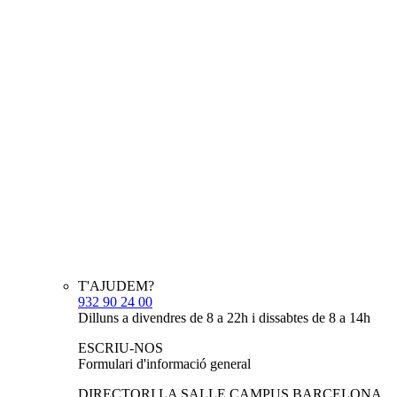
T'AJUDEM?
932 90 24 00
Dilluns a divendres de 8 a 22h i dissabtes de 8 a 14h
ESCRIU-NOS
Formulari d'informació general
DIRECTORI LA SALLE CAMPUS BARCELONA