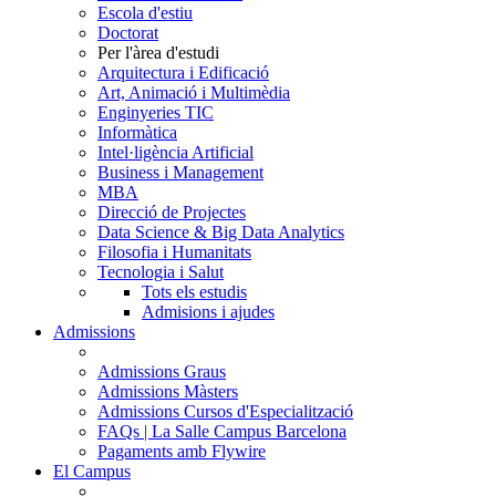
Escola d'estiu
Doctorat
Per l'àrea d'estudi
Arquitectura i Edificació
Art, Animació i Multimèdia
Enginyeries TIC
Informàtica
Intel·ligència Artificial
Business i Management
MBA
Direcció de Projectes
Data Science & Big Data Analytics
Filosofia i Humanitats
Tecnologia i Salut
Tots els estudis
Admisions i ajudes
Admissions
Admissions Graus
Admissions Màsters
Admissions Cursos d'Especialització
FAQs | La Salle Campus Barcelona
Pagaments amb Flywire
El Campus