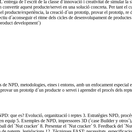
L´entrega de l´escrit de la classe d´innovació i creativitat de simular l
euen convertir aquest producte/servei en una solució concreta. Per tant e
l producte/experiència, la creació d´un prototip, provar el prototip, re d
bjectiu d´aconseguir el ritme dels cicles de desenvolupament de producte
 product development´)
és de NPD, metodologies, eines i entorns, amb un enfocament especial en l
 provar un prototip d´un producte o servei i aprendre el procés dels re
al NPD: que es? Evolució, organització i reptes 3. Estratègies NPD, pro
l en equip 5. Exemples de NPD, impressores 3D (`case Builder y otros´),
all del `Nut cracker´ 8. Presentar el `Nut cracker´ 9. Feedback del `Nut
de patents, legislacions 12. Tècniques FAST: necessitats, especificacions