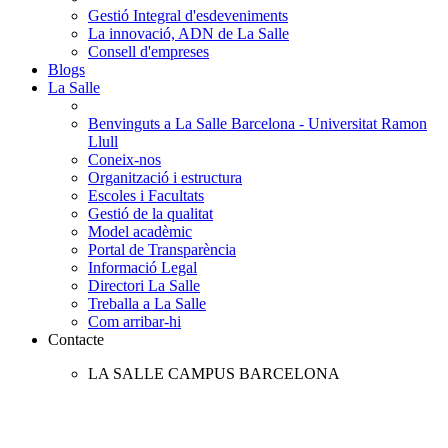
Gestió Integral d'esdeveniments
La innovació, ADN de La Salle
Consell d'empreses
Blogs
La Salle
Benvinguts a La Salle Barcelona - Universitat Ramon
Llull
Coneix-nos
Organització i estructura
Escoles i Facultats
Gestió de la qualitat
Model acadèmic
Portal de Transparència
Informació Legal
Directori La Salle
Treballa a La Salle
Com arribar-hi
Contacte
LA SALLE CAMPUS BARCELONA