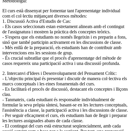
Metodologia:
El curs està dissenyat per fomentar tant l'aprenentatge individual
com el col·lectiu mitjançant diversos mètodes:
1. Discussió Activa d'Estudis de Cas:
- Els casos seleccionats estan estretament alineats amb el contingut
de l'assignatura i mostren la pràctica dels conceptes teòrics.
- S'espera que els estudiants no només llegeixin i es preparin a fons,
sinó que també participin activament en les discussions de classe.
- Més enllà de la preparació, els estudiants han de contribuir amb
intervencions ens les sessions de grup.
- És crucial subratllar que el procés d'aprenentatge del mètode de
casos requereix una participació activa i una discussió profunda.
2. Intercanvi d'Idees i Desenvolupament del Pensament Crític:
- L'objectiu principal és presentar i discutir de manera col·lectiva els
marcs conceptuals i les eines fonamentals del curs.
- Es facilitarà el procés de discussió, destacant els conceptes i lliçons
clau.
- Tanmateix, cada estudiant és responsable individualment de
formular la seva pròpia síntesi, basant-se en les lectures conceptuals,
l'assistència a classe, la participació activa i les discussions de classe.
- Per seguir eficaçment el curs, els estudiants han de llegir i preparar
les lectures assignades abans de cada classe.
- El contingut del curs està estructurat seqüencialment, amb cada