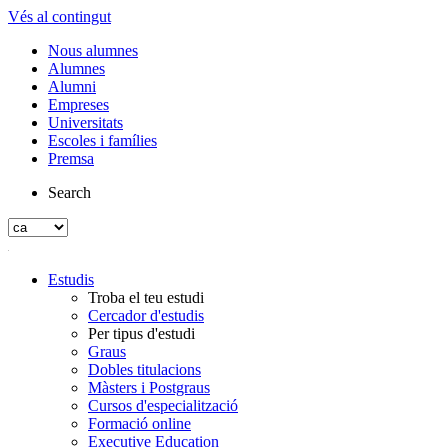
Vés al contingut
Nous alumnes
Alumnes
Alumni
Empreses
Universitats
Escoles i famílies
Premsa
Search
Estudis
Troba el teu estudi
Cercador d'estudis
Per tipus d'estudi
Graus
Dobles titulacions
Màsters i Postgraus
Cursos d'especialització
Formació online
Executive Education