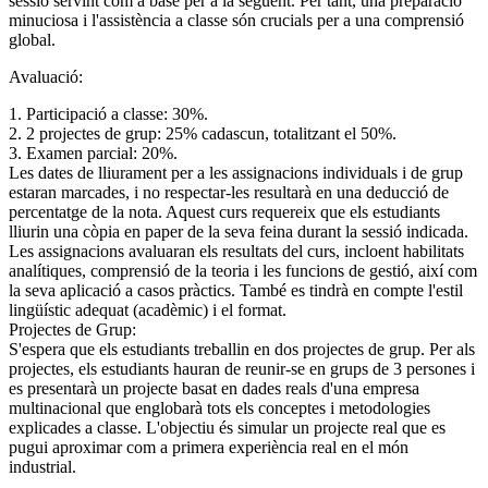
sessió servint com a base per a la següent. Per tant, una preparació
minuciosa i l'assistència a classe són crucials per a una comprensió
global.
Avaluació:
1. Participació a classe: 30%.
2. 2 projectes de grup: 25% cadascun, totalitzant el 50%.
3. Examen parcial: 20%.
Les dates de lliurament per a les assignacions individuals i de grup
estaran marcades, i no respectar-les resultarà en una deducció de
percentatge de la nota. Aquest curs requereix que els estudiants
lliurin una còpia en paper de la seva feina durant la sessió indicada.
Les assignacions avaluaran els resultats del curs, incloent habilitats
analítiques, comprensió de la teoria i les funcions de gestió, així com
la seva aplicació a casos pràctics. També es tindrà en compte l'estil
lingüístic adequat (acadèmic) i el format.
Projectes de Grup:
S'espera que els estudiants treballin en dos projectes de grup. Per als
projectes, els estudiants hauran de reunir-se en grups de 3 persones i
es presentarà un projecte basat en dades reals d'una empresa
multinacional que englobarà tots els conceptes i metodologies
explicades a classe. L'objectiu és simular un projecte real que es
pugui aproximar com a primera experiència real en el món
industrial.