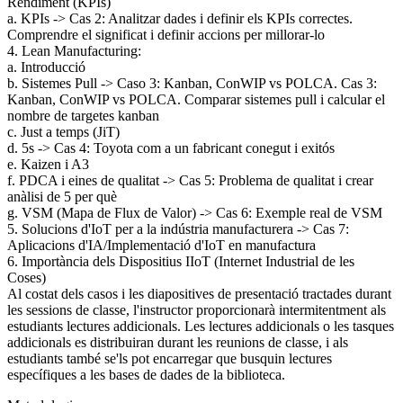
Rendiment (KPIs)
a. KPIs -> Cas 2: Analitzar dades i definir els KPIs correctes.
Comprendre el significat i definir accions per millorar-lo
4. Lean Manufacturing:
a. Introducció
b. Sistemes Pull -> Caso 3: Kanban, ConWIP vs POLCA. Cas 3:
Kanban, ConWIP vs POLCA. Comparar sistemes pull i calcular el
nombre de targetes kanban
c. Just a temps (JiT)
d. 5s -> Cas 4: Toyota com a un fabricant conegut i exitós
e. Kaizen i A3
f. PDCA i eines de qualitat -> Cas 5: Problema de qualitat i crear
anàlisi de 5 per què
g. VSM (Mapa de Flux de Valor) -> Cas 6: Exemple real de VSM
5. Solucions d'IoT per a la indústria manufacturera -> Cas 7:
Aplicacions d'IA/Implementació d'IoT en manufactura
6. Importància dels Dispositius IIoT (Internet Industrial de les
Coses)
Al costat dels casos i les diapositives de presentació tractades durant
les sessions de classe, l'instructor proporcionarà intermitentment als
estudiants lectures addicionals. Les lectures addicionals o les tasques
addicionals es distribuiran durant les reunions de classe, i als
estudiants també se'ls pot encarregar que busquin lectures
específiques a les bases de dades de la biblioteca.