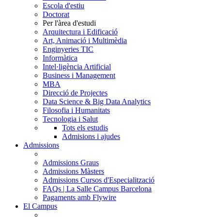
Escola d'estiu
Doctorat
Per l'àrea d'estudi
Arquitectura i Edificació
Art, Animació i Multimèdia
Enginyeries TIC
Informàtica
Intel·ligència Artificial
Business i Management
MBA
Direcció de Projectes
Data Science & Big Data Analytics
Filosofia i Humanitats
Tecnologia i Salut
Tots els estudis
Admisions i ajudes
Admissions
Admissions Graus
Admissions Màsters
Admissions Cursos d'Especialització
FAQs | La Salle Campus Barcelona
Pagaments amb Flywire
El Campus