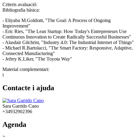
Criteris avaluació:
Bibliografia bàsica:
- Eliyahu M.Goldratt, "The Goal: A Process of Ongoing
Improvement"
- Eric Ries, "The Lean Startup: How Today's Entrepreneurs Use
Continuous Innovation to Create Radically Successful Businesses"
- Alasdair Gilchrist, "Industry 4.0: The Industrial Internet of Things"
- Michael R.Bartolacci, "The Smart Factory: Responsive, Adaptive,
Connected Manufacturing"
- Jefrey K.Liker, "The Toyota Way"
Material complementari:
i
Contacte i ajuda
Sara Garrido Cano
+34932902396
Agenda