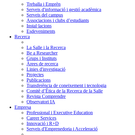
Treballa i Emprèn
Serveis d'informació i gestió acadèmica
Serveis del campus
Associacions i clubs d’estudiants
Instal·lacions
Esdeveniments
Recerca
La Salle i la Recerca
Be a Researcher
Grups i Instituts
Àrees de recerca
Linies d'investigació
Projectes
Publicacions
Transferència de coneixement i tecnologia
Comitè d’Ètica de la Recerca de la Salle
Revista Comprendre
Observatori IA
Empresa
Professional i Executive Education
Career Services
Innovació i R+D
Serveis d'Emprenedoria i Acceleració