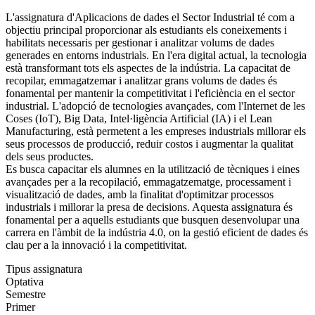
L'assignatura d'Aplicacions de dades el Sector Industrial té com a
objectiu principal proporcionar als estudiants els coneixements i
habilitats necessaris per gestionar i analitzar volums de dades
generades en entorns industrials. En l'era digital actual, la tecnologia
està transformant tots els aspectes de la indústria. La capacitat de
recopilar, emmagatzemar i analitzar grans volums de dades és
fonamental per mantenir la competitivitat i l'eficiència en el sector
industrial. L'adopció de tecnologies avançades, com l'Internet de les
Coses (IoT), Big Data, Intel·ligència Artificial (IA) i el Lean
Manufacturing, està permetent a les empreses industrials millorar els
seus processos de producció, reduir costos i augmentar la qualitat
dels seus productes.
Es busca capacitar els alumnes en la utilització de tècniques i eines
avançades per a la recopilació, emmagatzematge, processament i
visualització de dades, amb la finalitat d'optimitzar processos
industrials i millorar la presa de decisions. Aquesta assignatura és
fonamental per a aquells estudiants que busquen desenvolupar una
carrera en l'àmbit de la indústria 4.0, on la gestió eficient de dades és
clau per a la innovació i la competitivitat.
Tipus assignatura
Optativa
Semestre
Primer