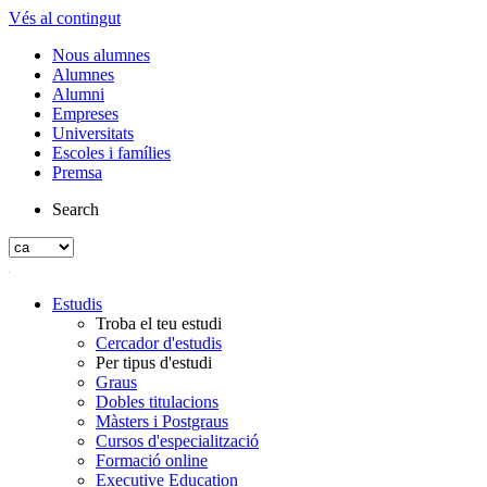
Vés al contingut
Nous alumnes
Alumnes
Alumni
Empreses
Universitats
Escoles i famílies
Premsa
Search
Estudis
Troba el teu estudi
Cercador d'estudis
Per tipus d'estudi
Graus
Dobles titulacions
Màsters i Postgraus
Cursos d'especialització
Formació online
Executive Education