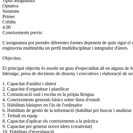
Tipus assignatura
Optativa
Semestre
Primer
Crèdits
4.00
Coneixements previs:
L'assignatura pot prendre diferentes formes depenent de quin sigui el c
enginyeria multimèdia un perfil multidisciplinar i integrador d'àrees.
Objectius:
El principal objectiu és assolir un grau d'especialitat alt en alguna de le
lideratge, presa de decisions de disseny i executives i elaboració de s
1. Capacitat d'anàlisi i síntesi
2. Capacitat d'organitzar i planificar
3. Comunicació oral i escrita en la pròpia llengua
4. Coneixements generals bàsics sobre làrea d'estudi
5. Habilitats bàsiques en l'ús de l'ordinador
6. Habilitats de gestió de la informació (habilitat per buscar i analitza
7. Treball en equip
8. Capacitat d'aplicar els coneixements a la pràctica
9. Capacitat per generar noves idees (creativitat)
10. Habilitats d'investigació