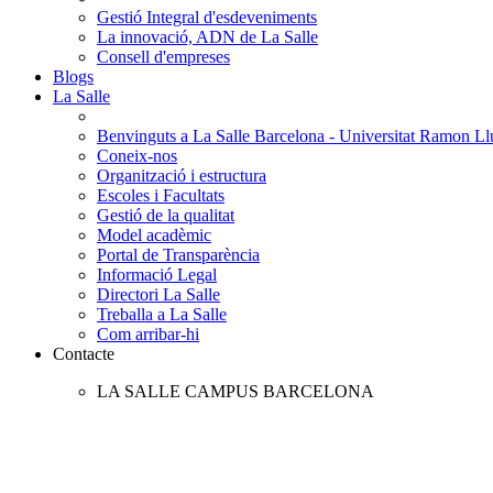
Gestió Integral d'esdeveniments
La innovació, ADN de La Salle
Consell d'empreses
Blogs
La Salle
Benvinguts a La Salle Barcelona - Universitat Ramon Llu
Coneix-nos
Organització i estructura
Escoles i Facultats
Gestió de la qualitat
Model acadèmic
Portal de Transparència
Informació Legal
Directori La Salle
Treballa a La Salle
Com arribar-hi
Contacte
LA SALLE CAMPUS BARCELONA