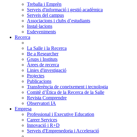
Treballa i Emprèn
Serveis d'informació i gestió acadèmica
Serveis del campus
Associacions i clubs d’estudiants
Instal·lacions
Esdeveniments
Recerca
La Salle i la Recerca
Be a Researcher
Grups i Instituts
Àrees de recerca
Linies d'investigació
Projectes
Publicacions
Transferència de coneixement i tecnologia
Comitè d’Ètica de la Recerca de la Salle
Revista Comprendre
Observatori IA
Empresa
Professional i Executive Education
Career Services
Innovació i R+D
Serveis d'Emprenedoria i Acceleració