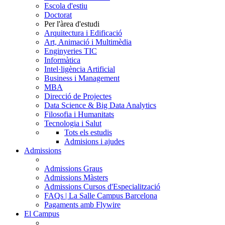
Escola d'estiu
Doctorat
Per l'àrea d'estudi
Arquitectura i Edificació
Art, Animació i Multimèdia
Enginyeries TIC
Informàtica
Intel·ligència Artificial
Business i Management
MBA
Direcció de Projectes
Data Science & Big Data Analytics
Filosofia i Humanitats
Tecnologia i Salut
Tots els estudis
Admisions i ajudes
Admissions
Admissions Graus
Admissions Màsters
Admissions Cursos d'Especialització
FAQs | La Salle Campus Barcelona
Pagaments amb Flywire
El Campus