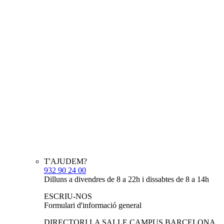
T'AJUDEM?
932 90 24 00
Dilluns a divendres de 8 a 22h i dissabtes de 8 a 14h
ESCRIU-NOS
Formulari d'informació general
DIRECTORI LA SALLE CAMPUS BARCELONA