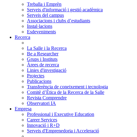
Treballa i Emprèn
Serveis d'informació i gestió acadèmica
Serveis del campus
Associacions i clubs d’estudiants
Instal·lacions
Esdeveniments
Recerca
La Salle i la Recerca
Be a Researcher
Grups i Instituts
Àrees de recerca
Linies d'investigació
Projectes
Publicacions
Transferència de coneixement i tecnologia
Comitè d’Ètica de la Recerca de la Salle
Revista Comprendre
Observatori IA
Empresa
Professional i Executive Education
Career Services
Innovació i R+D
Serveis d'Emprenedoria i Acceleració