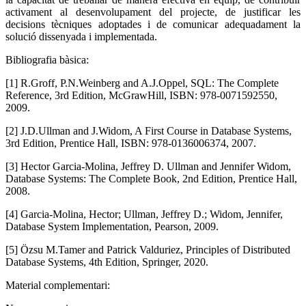
activament al desenvolupament del projecte, de justificar les
decisions tècniques adoptades i de comunicar adequadament la
solució dissenyada i implementada.
Bibliografia bàsica:
[1] R.Groff, P.N.Weinberg and A.J.Oppel, SQL: The Complete
Reference, 3rd Edition, McGrawHill, ISBN: 978-0071592550,
2009.
[2] J.D.Ullman and J.Widom, A First Course in Database Systems,
3rd Edition, Prentice Hall, ISBN: 978-0136006374, 2007.
[3] Hector Garcia-Molina, Jeffrey D. Ullman and Jennifer Widom,
Database Systems: The Complete Book, 2nd Edition, Prentice Hall,
2008.
[4] Garcia-Molina, Hector; Ullman, Jeffrey D.; Widom, Jennifer,
Database System Implementation, Pearson, 2009.
[5] Özsu M.Tamer and Patrick Valduriez, Principles of Distributed
Database Systems, 4th Edition, Springer, 2020.
Material complementari: