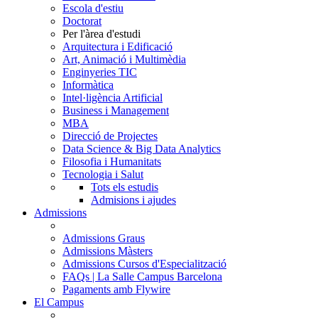
Escola d'estiu
Doctorat
Per l'àrea d'estudi
Arquitectura i Edificació
Art, Animació i Multimèdia
Enginyeries TIC
Informàtica
Intel·ligència Artificial
Business i Management
MBA
Direcció de Projectes
Data Science & Big Data Analytics
Filosofia i Humanitats
Tecnologia i Salut
Tots els estudis
Admisions i ajudes
Admissions
Admissions Graus
Admissions Màsters
Admissions Cursos d'Especialització
FAQs | La Salle Campus Barcelona
Pagaments amb Flywire
El Campus