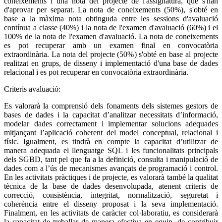
coneixements i una nota del projecte de l'assignatura, que s'han
d'aprovar per separat. La nota de coneixements (50%), s'obté en
base a la màxima nota obtinguda entre les sessions d'avaluació
contínua a classe (40%) i la nota de l'examen d'avaluació (60%) i el
100% de la nota de l'examen d'avaluació. La nota de coneixements
es pot recuperar amb un examen final en convocatòria
extraordinària. La nota del projecte (50%) s'obté en base al projecte
realitzat en grups, de disseny i implementació d'una base de dades
relacional i es pot recuperar en convocatòria extraordinària.
Criteris avaluació:
Es valorarà la comprensió dels fonaments dels sistemes gestors de
bases de dades i la capacitat d’analitzar necessitats d’informació,
modelar dades correctament i implementar solucions adequades
mitjançant l’aplicació coherent del model conceptual, relacional i
físic. Igualment, es tindrà en compte la capacitat d’utilitzar de
manera adequada el llenguatge SQL i les funcionalitats principals
dels SGBD, tant pel que fa a la definició, consulta i manipulació de
dades com a l’ús de mecanismes avançats de programació i control.
En les activitats pràctiques i de projecte, es valorarà també la qualitat
tècnica de la base de dades desenvolupada, atenent criteris de
correcció, consistència, integritat, normalització, seguretat i
coherència entre el disseny proposat i la seva implementació.
Finalment, en les activitats de caràcter col·laboratiu, es considerarà
la capacitat de treballar de manera efectiva en equip, de contribuir