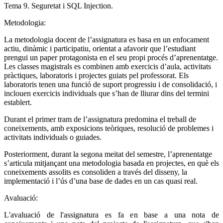
Tema 9. Seguretat i SQL Injection.
Metodologia:
La metodologia docent de l’assignatura es basa en un enfocament
actiu, dinàmic i participatiu, orientat a afavorir que l’estudiant
prengui un paper protagonista en el seu propi procés d’aprenentatge.
Les classes magistrals es combinen amb exercicis d’aula, activitats
pràctiques, laboratoris i projectes guiats pel professorat. Els
laboratoris tenen una funció de suport progressiu i de consolidació, i
inclouen exercicis individuals que s’han de lliurar dins del termini
establert.
Durant el primer tram de l’assignatura predomina el treball de
coneixements, amb exposicions teòriques, resolució de problemes i
activitats individuals o guiades.
Posteriorment, durant la segona meitat del semestre, l’aprenentatge
s’articula mitjançant una metodologia basada en projectes, en què els
coneixements assolits es consoliden a través del disseny, la
implementació i l’ús d’una base de dades en un cas quasi real.
Avaluació:
L'avaluació de l'assignatura es fa en base a una nota de