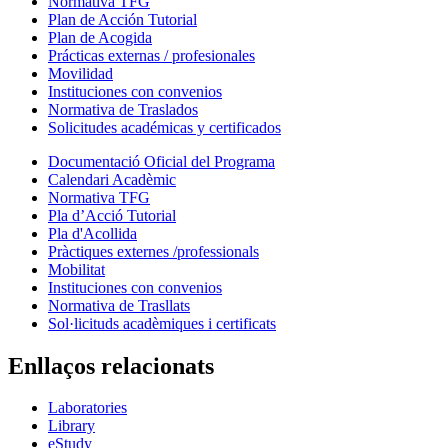
Normativa TFG
Plan de Acción Tutorial
Plan de Acogida
Prácticas externas / profesionales
Movilidad
Instituciones con convenios
Normativa de Traslados
Solicitudes académicas y certificados
Documentació Oficial del Programa
Calendari Acadèmic
Normativa TFG
Pla d’Acció Tutorial
Pla d'Acollida
Pràctiques externes /professionals
Mobilitat
Instituciones con convenios
Normativa de Trasllats
Sol·licituds acadèmiques i certificats
Enllaços relacionats
Laboratories
Library
eStudy