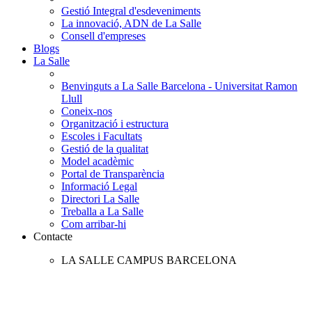
Gestió Integral d'esdeveniments
La innovació, ADN de La Salle
Consell d'empreses
Blogs
La Salle
Benvinguts a La Salle Barcelona - Universitat Ramon
Llull
Coneix-nos
Organització i estructura
Escoles i Facultats
Gestió de la qualitat
Model acadèmic
Portal de Transparència
Informació Legal
Directori La Salle
Treballa a La Salle
Com arribar-hi
Contacte
LA SALLE CAMPUS BARCELONA