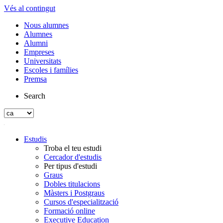
Vés al contingut
Nous alumnes
Alumnes
Alumni
Empreses
Universitats
Escoles i famílies
Premsa
Search
Estudis
Troba el teu estudi
Cercador d'estudis
Per tipus d'estudi
Graus
Dobles titulacions
Màsters i Postgraus
Cursos d'especialització
Formació online
Executive Education