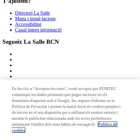
T’ajudem?
Directori La Salle
Mapa i instal·lacions
Accessibilitat
Canal intern informació
Segueix La Salle BCN
En fer clic a “Acceptar-les totes”, vostè accepta que FUNITEC
comuniqui les dades personals que pugui incloure en els
Membre de
formularis d'aquesta web a Google, Inc segons s'informa en la
Política de Privacitat i permet la instal·lació de cookies pròpies i
de tercers en el seu dispositiu per a millorar els nostres serveis i
mostrar-li publicitat relacionada amb les seves preferències
Acreditacions
mitjançant l'anàlisi dels seus hàbits de navegació.
Política de
cookies