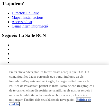
T’ajudem?
Directori La Salle
Mapa i instal·lacions
Accessibilitat
Canal intern informació
Segueix La Salle BCN
En fer clic a “Acceptar-les totes”, vostè accepta que FUNITEC
comuniqui les dades personals que pugui incloure en els
Membre de
formularis d'aquesta web a Google, Inc segons s'informa en la
Política de Privacitat i permet la instal·lació de cookies pròpies i
de tercers en el seu dispositiu per a millorar els nostres serveis i
mostrar-li publicitat relacionada amb les seves preferències
Acreditacions
mitjançant l'anàlisi dels seus hàbits de navegació.
Política de
cookies