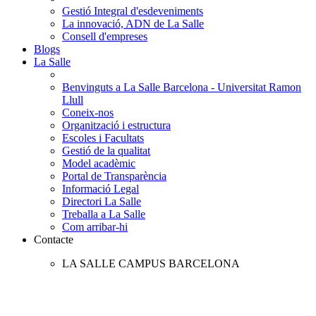
Gestió Integral d'esdeveniments
La innovació, ADN de La Salle
Consell d'empreses
Blogs
La Salle
Benvinguts a La Salle Barcelona - Universitat Ramon
Llull
Coneix-nos
Organització i estructura
Escoles i Facultats
Gestió de la qualitat
Model acadèmic
Portal de Transparència
Informació Legal
Directori La Salle
Treballa a La Salle
Com arribar-hi
Contacte
LA SALLE CAMPUS BARCELONA