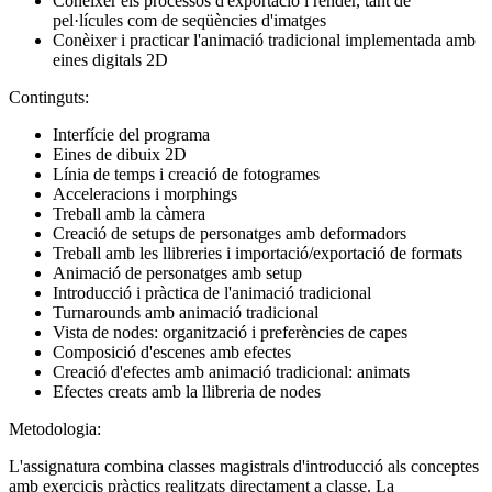
Conèixer els processos d'exportació i render, tant de
pel·lícules com de seqüències d'imatges
Conèixer i practicar l'animació tradicional implementada amb
eines digitals 2D
Continguts:
Interfície del programa
Eines de dibuix 2D
Línia de temps i creació de fotogrames
Acceleracions i morphings
Treball amb la càmera
Creació de setups de personatges amb deformadors
Treball amb les llibreries i importació/exportació de formats
Animació de personatges amb setup
Introducció i pràctica de l'animació tradicional
Turnarounds amb animació tradicional
Vista de nodes: organització i preferències de capes
Composició d'escenes amb efectes
Creació d'efectes amb animació tradicional: animats
Efectes creats amb la llibreria de nodes
Metodologia:
L'assignatura combina classes magistrals d'introducció als conceptes
amb exercicis pràctics realitzats directament a classe. La