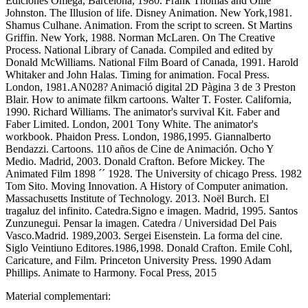
Ediciones Omega, Barcelona, 1980. Frank Thomas and Ollie
Johnston. The Illusion of life. Disney Animation. New York,1981.
Shamus Culhane. Animation. From the script to screen. St Martins
Griffin. New York, 1988. Norman McLaren. On The Creative
Process. National Library of Canada. Compiled and edited by
Donald McWilliams. National Film Board of Canada, 1991. Harold
Whitaker and John Halas. Timing for animation. Focal Press.
London, 1981.AN028? Animació digital 2D Pàgina 3 de 3 Preston
Blair. How to animate filkm cartoons. Walter T. Foster. California,
1990. Richard Williams. The animator's survival Kit. Faber and
Faber Limited. London, 2001 Tony White. The animator's
workbook. Phaidon Press. London, 1986,1995. Giannalberto
Bendazzi. Cartoons. 110 años de Cine de Animación. Ocho Y
Medio. Madrid, 2003. Donald Crafton. Before Mickey. The
Animated Film 1898 ´´ 1928. The University of chicago Press. 1982
Tom Sito. Moving Innovation. A History of Computer animation.
Massachusetts Institute of Technology. 2013. Noël Burch. El
tragaluz del infinito. Catedra.Signo e imagen. Madrid, 1995. Santos
Zunzunegui. Pensar la imagen. Catedra / Universidad Del Pais
Vasco.Madrid. 1989,2003. Sergei Eisenstein. La forma del cine.
Siglo Veintiuno Editores.1986,1998. Donald Crafton. Emile Cohl,
Caricature, and Film. Princeton University Press. 1990 Adam
Phillips. Animate to Harmony. Focal Press, 2015
Material complementari: