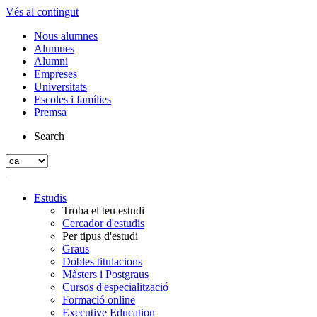
Vés al contingut
Nous alumnes
Alumnes
Alumni
Empreses
Universitats
Escoles i famílies
Premsa
Search
Estudis
Troba el teu estudi
Cercador d'estudis
Per tipus d'estudi
Graus
Dobles titulacions
Màsters i Postgraus
Cursos d'especialització
Formació online
Executive Education