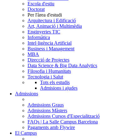
Escola d'estiu
Doctorat
Per l'àrea d'estudi
Arquitectura i Edificació
Art, Animació i Multimèdia
Enginyeries TIC
Informàtica
Intel·ligència Artificial
Business i Management
MBA
Direcció de Projectes
Data Science & Big Data Analytics
Filosofia i Humanitats
Tecnologia i Salut
Tots els estudis
Admisions i ajudes
Admissions
Admissions Graus
Admissions Màsters
Admissions Cursos d'Especialització
FAQs | La Salle Campus Barcelona
Pagaments amb Flywire
El Campus