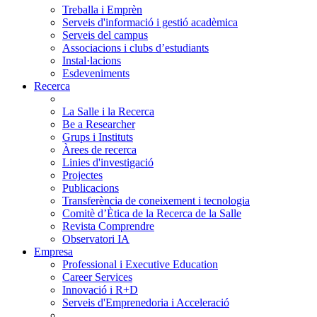
Treballa i Emprèn
Serveis d'informació i gestió acadèmica
Serveis del campus
Associacions i clubs d’estudiants
Instal·lacions
Esdeveniments
Recerca
La Salle i la Recerca
Be a Researcher
Grups i Instituts
Àrees de recerca
Linies d'investigació
Projectes
Publicacions
Transferència de coneixement i tecnologia
Comitè d’Ètica de la Recerca de la Salle
Revista Comprendre
Observatori IA
Empresa
Professional i Executive Education
Career Services
Innovació i R+D
Serveis d'Emprenedoria i Acceleració