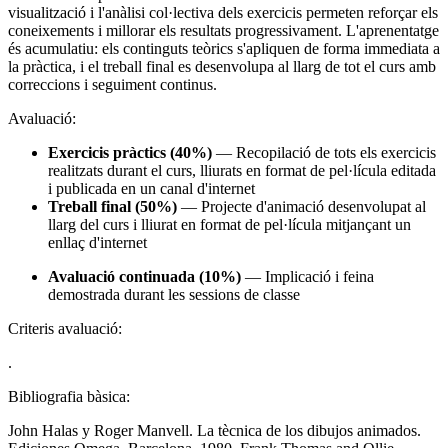
visualització i l'anàlisi col·lectiva dels exercicis permeten reforçar els
coneixements i millorar els resultats progressivament. L'aprenentatge
és acumulatiu: els continguts teòrics s'apliquen de forma immediata a
la pràctica, i el treball final es desenvolupa al llarg de tot el curs amb
correccions i seguiment continus.
Avaluació:
Exercicis pràctics (40%)
— Recopilació de tots els exercicis
realitzats durant el curs, lliurats en format de pel·lícula editada
i publicada en un canal d'internet
Treball final (50%)
— Projecte d'animació desenvolupat al
llarg del curs i lliurat en format de pel·lícula mitjançant un
enllaç d'internet
Avaluació continuada (10%)
— Implicació i feina
demostrada durant les sessions de classe
Criteris avaluació:
.
Bibliografia bàsica:
John Halas y Roger Manvell. La tècnica de los dibujos animados.