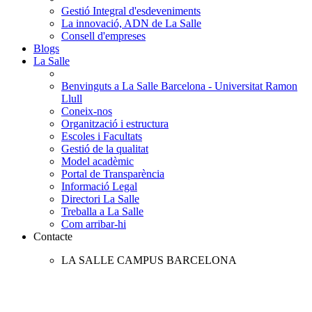
Gestió Integral d'esdeveniments
La innovació, ADN de La Salle
Consell d'empreses
Blogs
La Salle
Benvinguts a La Salle Barcelona - Universitat Ramon
Llull
Coneix-nos
Organització i estructura
Escoles i Facultats
Gestió de la qualitat
Model acadèmic
Portal de Transparència
Informació Legal
Directori La Salle
Treballa a La Salle
Com arribar-hi
Contacte
LA SALLE CAMPUS BARCELONA