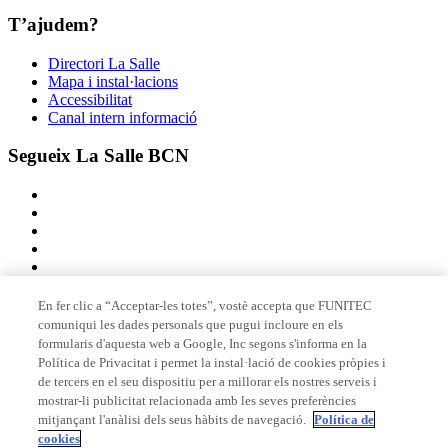
T’ajudem?
Directori La Salle
Mapa i instal·lacions
Accessibilitat
Canal intern informació
Segueix La Salle BCN
En fer clic a “Acceptar-les totes”, vostè accepta que FUNITEC
comuniqui les dades personals que pugui incloure en els
Membre de
formularis d'aquesta web a Google, Inc segons s'informa en la
Política de Privacitat i permet la instal·lació de cookies pròpies i
de tercers en el seu dispositiu per a millorar els nostres serveis i
mostrar-li publicitat relacionada amb les seves preferències
Acreditacions
mitjançant l'anàlisi dels seus hàbits de navegació.
Política de
cookies