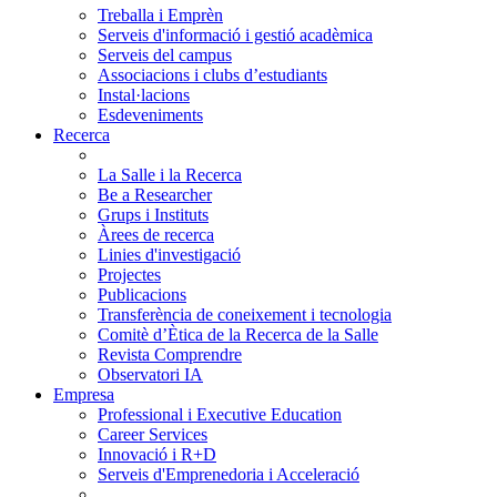
Treballa i Emprèn
Serveis d'informació i gestió acadèmica
Serveis del campus
Associacions i clubs d’estudiants
Instal·lacions
Esdeveniments
Recerca
La Salle i la Recerca
Be a Researcher
Grups i Instituts
Àrees de recerca
Linies d'investigació
Projectes
Publicacions
Transferència de coneixement i tecnologia
Comitè d’Ètica de la Recerca de la Salle
Revista Comprendre
Observatori IA
Empresa
Professional i Executive Education
Career Services
Innovació i R+D
Serveis d'Emprenedoria i Acceleració