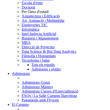
Escola d'estiu
Doctorat
Per l'àrea d'estudi
Arquitectura i Edificació
Art, Animació i Multimèdia
Enginyeries TIC
Informàtica
Intel·ligència Artificial
Business i Management
MBA
Direcció de Projectes
Data Science & Big Data Analytics
Filosofia i Humanitats
Tecnologia i Salut
Tots els estudis
Admisions i ajudes
Admissions
Admissions Graus
Admissions Màsters
Admissions Cursos d'Especialització
FAQs | La Salle Campus Barcelona
Pagaments amb Flywire
El Campus