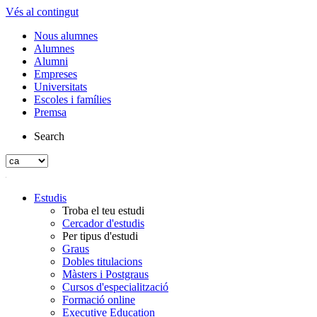
Vés al contingut
Nous alumnes
Alumnes
Alumni
Empreses
Universitats
Escoles i famílies
Premsa
Search
Estudis
Troba el teu estudi
Cercador d'estudis
Per tipus d'estudi
Graus
Dobles titulacions
Màsters i Postgraus
Cursos d'especialització
Formació online
Executive Education