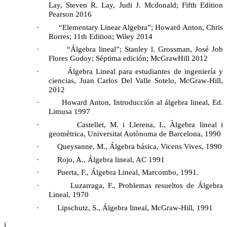
Lay, Steven R. Lay, Judi J. Mcdonald; Fifth Edition
Pearson 2016
·
“Elementary Linear Algebra”; Howard Anton, Chris
Rorres; 11th Edition; Wiley 2014
·
“Álgebra lineal”; Stanley l. Grossman, José Job
Flores Godoy; Séptima edición; McGrawHill 2012
·
Álgebra Lineal para estudiantes de ingeniería y
ciencias, Juan Carlos Del Valle Sotelo, McGraw-Hill,
2012
·
Howard Anton, Introducción al álgebra lineal, Ed.
Limusa 1997
·
Castellet, M. i Llerena, I., Àlgebra lineal i
geomètrica, Universitat Autònoma de Barcelona, 1990
·
Queysanne, M., Álgebra básica, Vicens Vives, 1990
·
Rojo, A., Álgebra lineal, AC 1991
·
Puerta, F., Álgebra Lineal, Marcombo, 1991.
·
Luzarraga, F., Problemas resueltos de Álgebra
Lineal, 1970
·
Lipschutz, S., Álgebra lineal, McGraw-Hill, 1991
i