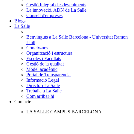
Gestió Integral d'esdeveniments
La innovació, ADN de La Salle
Consell d'empreses
Blogs
La Salle
Benvinguts a La Salle Barcelona - Universitat Ramon
Llull
Coneix-nos
Organització i estructura
Escoles i Facultats
Gestió de la qualitat
Model acadèmic
Portal de Transparència
Informació Legal
Directori La Salle
Treballa a La Salle
Com arribar-hi
Contacte
LA SALLE CAMPUS BARCELONA