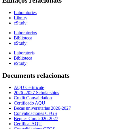
Enllaços relacionats
Laboratories
Library
eStudy
Laboratorios
Biblioteca
eStudy
Laboratoris
Biblioteca
eStudy
Documents relacionats
AQU Certificate
2026 -2027 Scholarships
Credit Convalidation
Certificado AQU
Becas universitarias 2026-2027
Convalidaciones CFGS
Beques Curs 2026-2027
Certificat AQU
Convalidacions CFGS