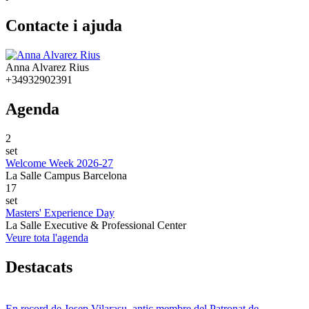
Contacte i ajuda
Anna Alvarez Rius
+34932902391
Agenda
2
set
Welcome Week 2026-27
La Salle Campus Barcelona
17
set
Masters' Experience Day
La Salle Executive & Professional Center
Veure tota l'agenda
Destacats
En record de Josep Vilarasu, antic membre del Patronat de