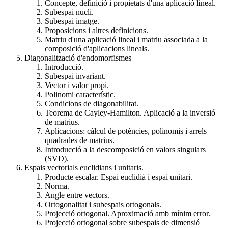
Concepte, definició i propietats d'una aplicació lineal.
Subespai nucli.
Subespai imatge.
Proposicions i altres definicions.
Matriu d'una aplicació lineal i matriu associada a la
composició d'aplicacions lineals.
Diagonalització d'endomorfismes
Introducció.
Subespai invariant.
Vector i valor propi.
Polinomi característic.
Condicions de diagonabilitat.
Teorema de Cayley-Hamilton. Aplicació a la inversió
de matrius.
Aplicacions: càlcul de potències, polinomis i arrels
quadrades de matrius.
Introducció a la descomposició en valors singulars
(SVD).
Espais vectorials euclidians i unitaris.
Producte escalar. Espai euclidià i espai unitari.
Norma.
Angle entre vectors.
Ortogonalitat i subespais ortogonals.
Projecció ortogonal. Aproximació amb mínim error.
Projecció ortogonal sobre subespais de dimensió