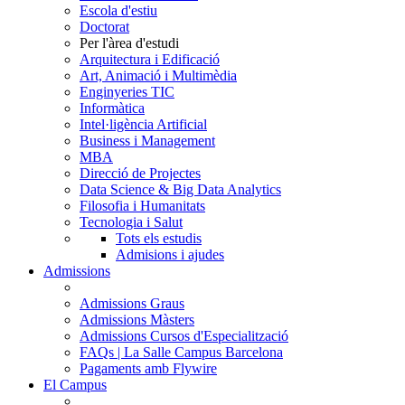
Escola d'estiu
Doctorat
Per l'àrea d'estudi
Arquitectura i Edificació
Art, Animació i Multimèdia
Enginyeries TIC
Informàtica
Intel·ligència Artificial
Business i Management
MBA
Direcció de Projectes
Data Science & Big Data Analytics
Filosofia i Humanitats
Tecnologia i Salut
Tots els estudis
Admisions i ajudes
Admissions
Admissions Graus
Admissions Màsters
Admissions Cursos d'Especialització
FAQs | La Salle Campus Barcelona
Pagaments amb Flywire
El Campus