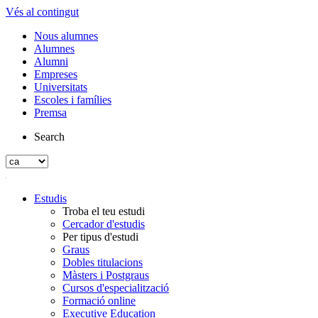
Vés al contingut
Nous alumnes
Alumnes
Alumni
Empreses
Universitats
Escoles i famílies
Premsa
Search
Estudis
Troba el teu estudi
Cercador d'estudis
Per tipus d'estudi
Graus
Dobles titulacions
Màsters i Postgraus
Cursos d'especialització
Formació online
Executive Education