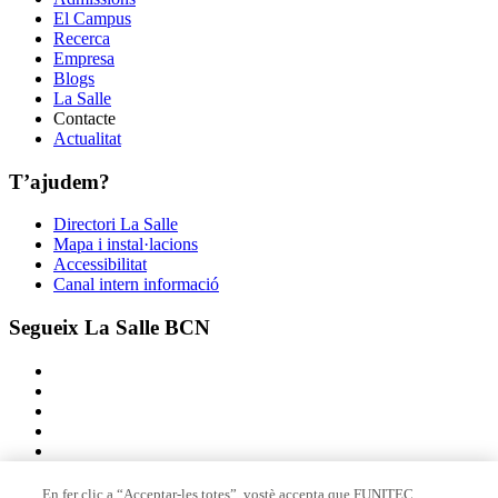
El Campus
Recerca
Empresa
Blogs
La Salle
Contacte
Actualitat
T’ajudem?
Directori La Salle
Mapa i instal·lacions
Accessibilitat
Canal intern informació
Segueix La Salle BCN
En fer clic a “Acceptar-les totes”, vostè accepta que FUNITEC