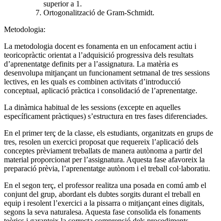
superior a 1.
Ortogonalització de Gram-Schmidt.
Metodologia:
La metodologia docent es fonamenta en un enfocament actiu i
teoricopràctic orientat a l’adquisició progressiva dels resultats
d’aprenentatge definits per a l’assignatura. La matèria es
desenvolupa mitjançant un funcionament setmanal de tres sessions
lectives, en les quals es combinen activitats d’introducció
conceptual, aplicació pràctica i consolidació de l’aprenentatge.
La dinàmica habitual de les sessions (excepte en aquelles
específicament pràctiques) s’estructura en tres fases diferenciades.
En el primer terç de la classe, els estudiants, organitzats en grups de
tres, resolen un exercici proposat que requereix l’aplicació dels
conceptes prèviament treballats de manera autònoma a partir del
material proporcionat per l’assignatura. Aquesta fase afavoreix la
preparació prèvia, l’aprenentatge autònom i el treball col·laboratiu.
En el segon terç, el professor realitza una posada en comú amb el
conjunt del grup, abordant els dubtes sorgits durant el treball en
equip i resolent l’exercici a la pissarra o mitjançant eines digitals,
segons la seva naturalesa. Aquesta fase consolida els fonaments
teòrics i garanteix la correcta comprensió dels procediments