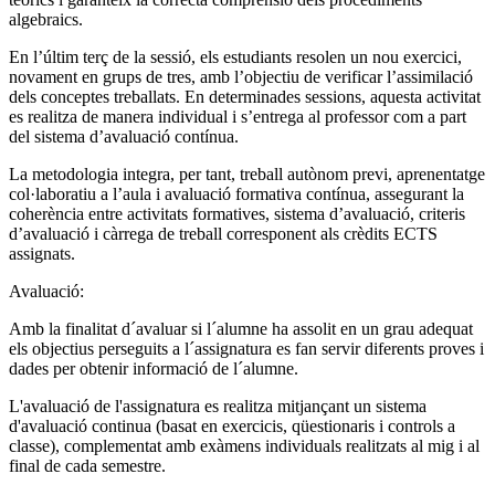
algebraics.
En l’últim terç de la sessió, els estudiants resolen un nou exercici,
novament en grups de tres, amb l’objectiu de verificar l’assimilació
dels conceptes treballats. En determinades sessions, aquesta activitat
es realitza de manera individual i s’entrega al professor com a part
del sistema d’avaluació contínua.
La metodologia integra, per tant, treball autònom previ, aprenentatge
col·laboratiu a l’aula i avaluació formativa contínua, assegurant la
coherència entre activitats formatives, sistema d’avaluació, criteris
d’avaluació i càrrega de treball corresponent als crèdits ECTS
assignats.
Avaluació:
Amb la finalitat d´avaluar si l´alumne ha assolit en un grau adequat
els objectius perseguits a l´assignatura es fan servir diferents proves i
dades per obtenir informació de l´alumne.
L'avaluació de l'assignatura es realitza mitjançant un sistema
d'avaluació continua (basat en exercicis, qüestionaris i controls a
classe), complementat amb exàmens individuals realitzats al mig i al
final de cada semestre.