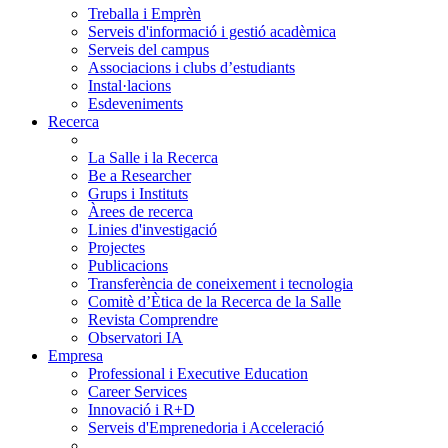
Treballa i Emprèn
Serveis d'informació i gestió acadèmica
Serveis del campus
Associacions i clubs d’estudiants
Instal·lacions
Esdeveniments
Recerca
La Salle i la Recerca
Be a Researcher
Grups i Instituts
Àrees de recerca
Linies d'investigació
Projectes
Publicacions
Transferència de coneixement i tecnologia
Comitè d’Ètica de la Recerca de la Salle
Revista Comprendre
Observatori IA
Empresa
Professional i Executive Education
Career Services
Innovació i R+D
Serveis d'Emprenedoria i Acceleració