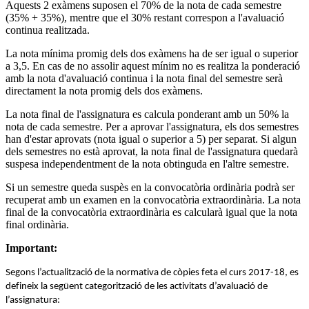
Aquests 2 exàmens suposen el 70% de la nota de cada semestre
(35% + 35%), mentre que el 30% restant correspon a l'avaluació
continua realitzada.
La nota mínima promig dels dos exàmens ha de ser igual o superior
a 3,5. En cas de no assolir aquest mínim no es realitza la ponderació
amb la nota d'avaluació continua i la nota final del semestre serà
directament la nota promig dels dos exàmens.
La nota final de l'assignatura es calcula ponderant amb un 50% la
nota de cada semestre. Per a aprovar l'assignatura, els dos semestres
han d'estar aprovats (nota igual o superior a 5) per separat. Si algun
dels semestres no està aprovat, la nota final de l'assignatura quedarà
suspesa independentment de la nota obtinguda en l'altre semestre.
Si un semestre queda suspès en la convocatòria ordinària podrà ser
recuperat amb un examen en la convocatòria extraordinària. La nota
final de la convocatòria extraordinària es calcularà igual que la nota
final ordinària.
Important:
Segons l’actualització de la normativa de còpies feta el curs 2017-18, es
defineix la següent categorització de les activitats d’avaluació de
l’assignatura: