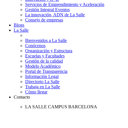
Servicios de Emprendimiento y Aceleración
Gestión Integral Eventos
La innovación, ADN de La Salle
Consejo de empresas
Blogs
La Salle
Bienvenidos a La Salle
Conócenos
Organización y Estructura
Escuelas y Facultades
Gestión de la calidad
Modelo Académico
Portal de Transparencia
Información Legal
Directorio La Salle
Trabaja en La Salle
Cómo llegar
Contacto
LA SALLE CAMPUS BARCELONA