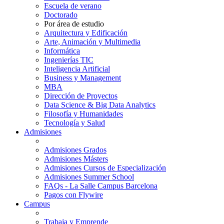
Escuela de verano
Doctorado
Por área de estudio
Arquitectura y Edificación
Arte, Animación y Multimedia
Informática
Ingenierías TIC
Inteligencia Artificial
Business y Management
MBA
Dirección de Proyectos
Data Science & Big Data Analytics
Filosofía y Humanidades
Tecnología y Salud
Admisiones
Admisiones Grados
Admisiones Másters
Admisiones Cursos de Especialización
Admisiones Summer School
FAQs - La Salle Campus Barcelona
Pagos con Flywire
Campus
Trabaja y Emprende