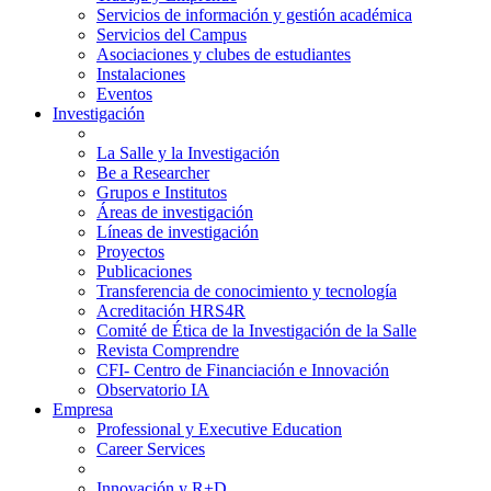
Servicios de información y gestión académica
Servicios del Campus
Asociaciones y clubes de estudiantes
Instalaciones
Eventos
Investigación
La Salle y la Investigación
Be a Researcher
Grupos e Institutos
Áreas de investigación
Líneas de investigación
Proyectos
Publicaciones
Transferencia de conocimiento y tecnología
Acreditación HRS4R
Comité de Ética de la Investigación de la Salle
Revista Comprendre
CFI- Centro de Financiación e Innovación
Observatorio IA
Empresa
Professional y Executive Education
Career Services
Innovación y R+D