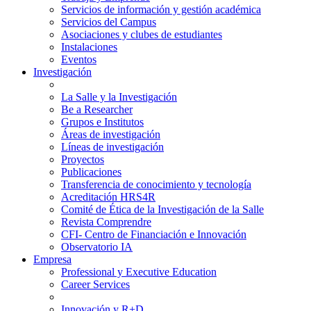
Servicios de información y gestión académica
Servicios del Campus
Asociaciones y clubes de estudiantes
Instalaciones
Eventos
Investigación
La Salle y la Investigación
Be a Researcher
Grupos e Institutos
Áreas de investigación
Líneas de investigación
Proyectos
Publicaciones
Transferencia de conocimiento y tecnología
Acreditación HRS4R
Comité de Ética de la Investigación de la Salle
Revista Comprendre
CFI- Centro de Financiación e Innovación
Observatorio IA
Empresa
Professional y Executive Education
Career Services
Innovación y R+D