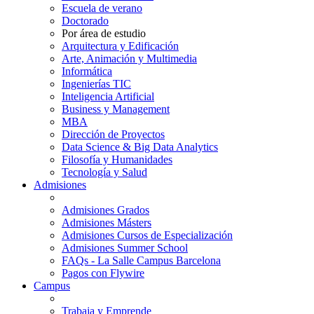
Escuela de verano
Doctorado
Por área de estudio
Arquitectura y Edificación
Arte, Animación y Multimedia
Informática
Ingenierías TIC
Inteligencia Artificial
Business y Management
MBA
Dirección de Proyectos
Data Science & Big Data Analytics
Filosofía y Humanidades
Tecnología y Salud
Admisiones
Admisiones Grados
Admisiones Másters
Admisiones Cursos de Especialización
Admisiones Summer School
FAQs - La Salle Campus Barcelona
Pagos con Flywire
Campus
Trabaja y Emprende