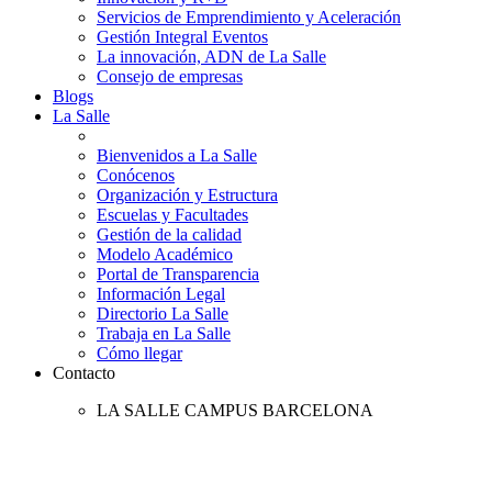
Servicios de Emprendimiento y Aceleración
Gestión Integral Eventos
La innovación, ADN de La Salle
Consejo de empresas
Blogs
La Salle
Bienvenidos a La Salle
Conócenos
Organización y Estructura
Escuelas y Facultades
Gestión de la calidad
Modelo Académico
Portal de Transparencia
Información Legal
Directorio La Salle
Trabaja en La Salle
Cómo llegar
Contacto
LA SALLE CAMPUS BARCELONA