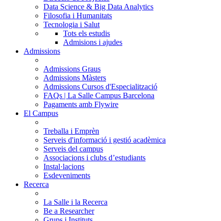
Data Science & Big Data Analytics
Filosofia i Humanitats
Tecnologia i Salut
Tots els estudis
Admisions i ajudes
Admissions
Admissions Graus
Admissions Màsters
Admissions Cursos d'Especialització
FAQs | La Salle Campus Barcelona
Pagaments amb Flywire
El Campus
Treballa i Emprèn
Serveis d'informació i gestió acadèmica
Serveis del campus
Associacions i clubs d’estudiants
Instal·lacions
Esdeveniments
Recerca
La Salle i la Recerca
Be a Researcher
Grups i Instituts