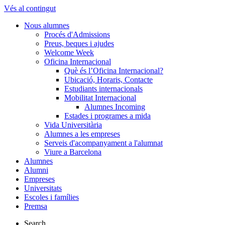
Vés al contingut
Nous alumnes
Procés d'Admissions
Preus, beques i ajudes
Welcome Week
Oficina Internacional
Què és l’Oficina Internacional?
Ubicació, Horaris, Contacte
Estudiants internacionals
Mobilitat Internacional
Alumnes Incoming
Estades i programes a mida
Vida Universitària
Alumnes a les empreses
Serveis d'acompanyament a l'alumnat
Viure a Barcelona
Alumnes
Alumni
Empreses
Universitats
Escoles i famílies
Premsa
Search