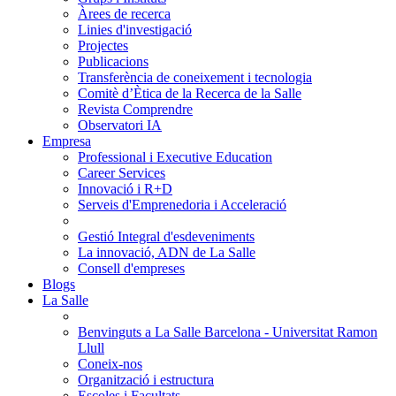
Àrees de recerca
Linies d'investigació
Projectes
Publicacions
Transferència de coneixement i tecnologia
Comitè d’Ètica de la Recerca de la Salle
Revista Comprendre
Observatori IA
Empresa
Professional i Executive Education
Career Services
Innovació i R+D
Serveis d'Emprenedoria i Acceleració
Gestió Integral d'esdeveniments
La innovació, ADN de La Salle
Consell d'empreses
Blogs
La Salle
Benvinguts a La Salle Barcelona - Universitat Ramon
Llull
Coneix-nos
Organització i estructura
Escoles i Facultats