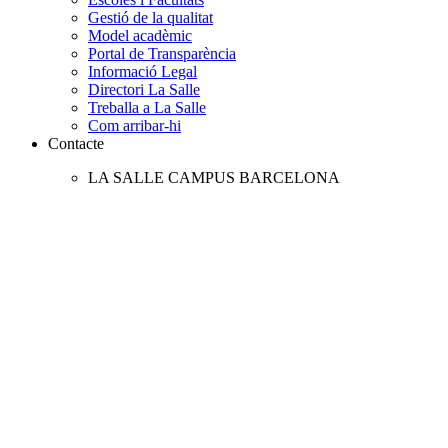
Gestió de la qualitat
Model acadèmic
Portal de Transparència
Informació Legal
Directori La Salle
Treballa a La Salle
Com arribar-hi
Contacte
LA SALLE CAMPUS BARCELONA