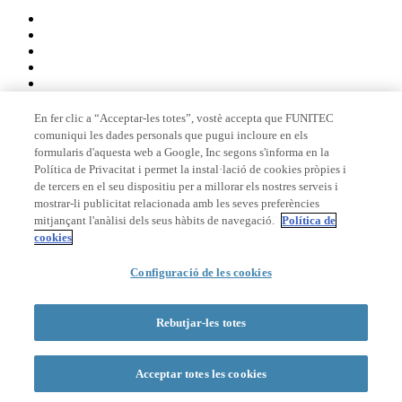
En fer clic a “Acceptar-les totes”, vostè accepta que FUNITEC
comuniqui les dades personals que pugui incloure en els
Membre de
formularis d'aquesta web a Google, Inc segons s'informa en la
Política de Privacitat i permet la instal·lació de cookies pròpies i
de tercers en el seu dispositiu per a millorar els nostres serveis i
mostrar-li publicitat relacionada amb les seves preferències
Acreditacions
mitjançant l'anàlisi dels seus hàbits de navegació.
Política de
cookies
Configuració de les cookies
© 2026 La Salle Campus Barcelona - URL |
Avís legal
|
Política de
privacitat
|
Política de cookies
Rebutjar-les totes
Formulari de cerca
Acceptar totes les cookies