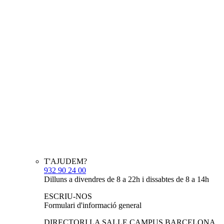
T'AJUDEM?
932 90 24 00
Dilluns a divendres de 8 a 22h i dissabtes de 8 a 14h
ESCRIU-NOS
Formulari d'informació general
DIRECTORI LA SALLE CAMPUS BARCELONA