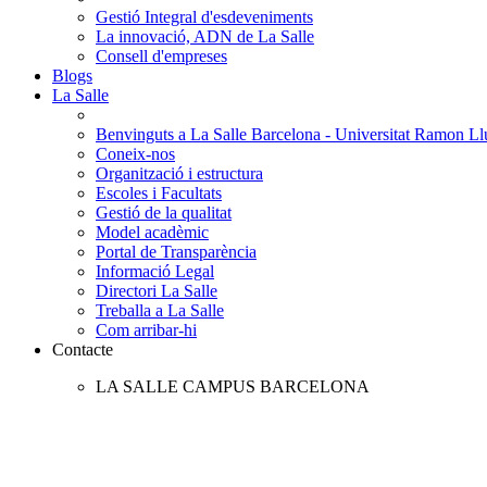
Gestió Integral d'esdeveniments
La innovació, ADN de La Salle
Consell d'empreses
Blogs
La Salle
Benvinguts a La Salle Barcelona - Universitat Ramon Llu
Coneix-nos
Organització i estructura
Escoles i Facultats
Gestió de la qualitat
Model acadèmic
Portal de Transparència
Informació Legal
Directori La Salle
Treballa a La Salle
Com arribar-hi
Contacte
LA SALLE CAMPUS BARCELONA