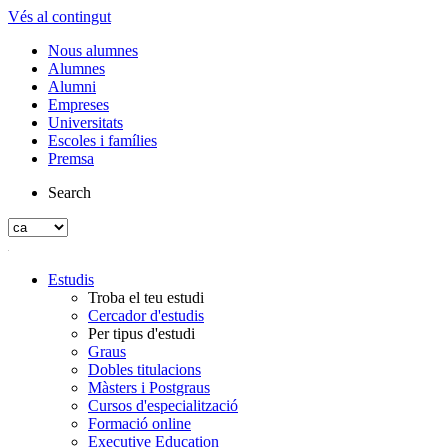
Vés al contingut
Nous alumnes
Alumnes
Alumni
Empreses
Universitats
Escoles i famílies
Premsa
Search
Estudis
Troba el teu estudi
Cercador d'estudis
Per tipus d'estudi
Graus
Dobles titulacions
Màsters i Postgraus
Cursos d'especialització
Formació online
Executive Education