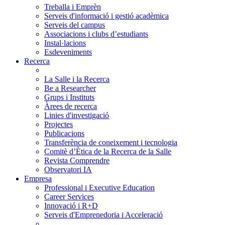
Treballa i Emprèn
Serveis d'informació i gestió acadèmica
Serveis del campus
Associacions i clubs d’estudiants
Instal·lacions
Esdeveniments
Recerca
La Salle i la Recerca
Be a Researcher
Grups i Instituts
Àrees de recerca
Linies d'investigació
Projectes
Publicacions
Transferència de coneixement i tecnologia
Comitè d’Ètica de la Recerca de la Salle
Revista Comprendre
Observatori IA
Empresa
Professional i Executive Education
Career Services
Innovació i R+D
Serveis d'Emprenedoria i Acceleració