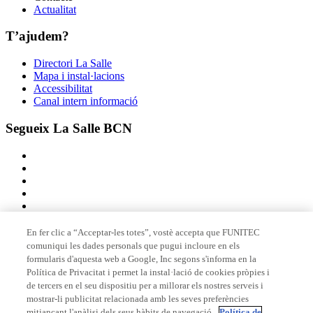
Actualitat
T’ajudem?
Directori La Salle
Mapa i instal·lacions
Accessibilitat
Canal intern informació
Segueix La Salle BCN
En fer clic a “Acceptar-les totes”, vostè accepta que FUNITEC
comuniqui les dades personals que pugui incloure en els
Membre de
formularis d'aquesta web a Google, Inc segons s'informa en la
Política de Privacitat i permet la instal·lació de cookies pròpies i
de tercers en el seu dispositiu per a millorar els nostres serveis i
mostrar-li publicitat relacionada amb les seves preferències
Acreditacions
mitjançant l'anàlisi dels seus hàbits de navegació.
Política de