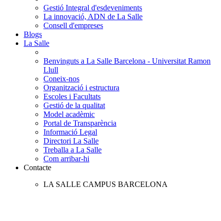
Gestió Integral d'esdeveniments
La innovació, ADN de La Salle
Consell d'empreses
Blogs
La Salle
Benvinguts a La Salle Barcelona - Universitat Ramon
Llull
Coneix-nos
Organització i estructura
Escoles i Facultats
Gestió de la qualitat
Model acadèmic
Portal de Transparència
Informació Legal
Directori La Salle
Treballa a La Salle
Com arribar-hi
Contacte
LA SALLE CAMPUS BARCELONA