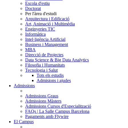
Escola d'estiu
Doctorat
Per l'àrea d'estudi
Arquitectura i Edificació
Art, Animació i Multimèdia
Enginyeries TIC
Informàtica
Intel·ligència Artificial
Business i Management
MBA
Direcció de Projectes
Data Science & Big Data Analytics
Filosofia i Humanitats
Tecnologia i Salut
Tots els estudis
Admisions i ajudes
Admissions
Admissions Graus
Admissions Màsters
Admissions Cursos d'Especialització
FAQs | La Salle Campus Barcelona
Pagaments amb Flywire
El Campus