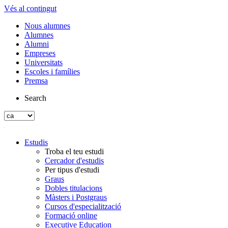
Vés al contingut
Nous alumnes
Alumnes
Alumni
Empreses
Universitats
Escoles i famílies
Premsa
Search
Estudis
Troba el teu estudi
Cercador d'estudis
Per tipus d'estudi
Graus
Dobles titulacions
Màsters i Postgraus
Cursos d'especialització
Formació online
Executive Education