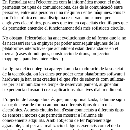
En l'actualitat tant l'electrònica com la informàtica mouen el món,
permetent tot tipus de comunicacions, des de la comunicació entre
persones, entre una persona i una màquina i entre màquines. Fins fa
poc l'electrònica era una disciplina reservada únicament per
enginyers electrònics, persones que tenien capacitats científiques que
els permetien entendre el funcionament dels més sofisticats circuïts.
No obstant, l'electrònica ha anat evolucionant de tal forma que ja no
és necessari ser un enginyer per poder aconseguir algunes de les
plataformes interactives que actualment estan demandades en el
mercat (cases domòtiques, construcció de drons, projeccions
mapping, aparadors interactius...)
La figura del tecnòleg ha aparegut amb la maduració de la societat
de la tecnologia, on les eines per poder crear plataformes software i
hardware ja han estat creades i el que s'ha de saber és com utilitzar-
les per tal minimitzar els temps de desenvolupament, augmentar
l'experiència d'usuari i crear aplicacions atractives d'alt rendiment.
L'objectiu de l'assignatura és que, un cop finalitzada, l'alumne sigui
capaç de crear de forma autònoma diferents tipus de circuits
electrònics. Aquests circuits han d'estar connectats a diferents tipus
de sensors i motors que permetin mostrar a l'alumne els
coneixements adquirits. Amb l'objectiu de fer l'aprenentatge
agradable, tant per a la realització d'alguns exercicis com el de la