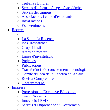
Treballa i Emprèn
Serveis d'informació i gestió acadèmica
Serveis del campus
Associacions i clubs d’estudiants
Instal·lacions
Esdeveniments
Recerca
La Salle i la Recerca
Be a Researcher
Grups i Instituts
Àrees de recerca
Linies d'investigació
Projectes
Publicacions
Transferència de coneixement i tecnologia
Comitè d’Ètica de la Recerca de la Salle
Revista Comprendre
Observatori IA
Empresa
Professional i Executive Education
Career Services
Innovació i R+D
Serveis d'Emprenedoria i Acceleració