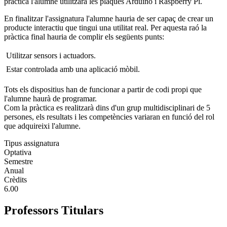
pràctica l'alumne utilitzarà les plaques Arduino i Raspberry Pi.
En finalitzar l'assignatura l'alumne hauria de ser capaç de crear un
producte interactiu que tingui una utilitat real. Per aquesta raó la
pràctica final hauria de complir els següents punts:
 Utilitzar sensors i actuadors.
 Estar controlada amb una aplicació mòbil.
Tots els dispositius han de funcionar a partir de codi propi que
l'alumne haurà de programar.
Com la pràctica es realitzarà dins d'un grup multidisciplinari de 5
persones, els resultats i les competències variaran en funció del rol
que adquireixi l'alumne.
Tipus assignatura
Optativa
Semestre
Anual
Crèdits
6.00
Professors Titulars