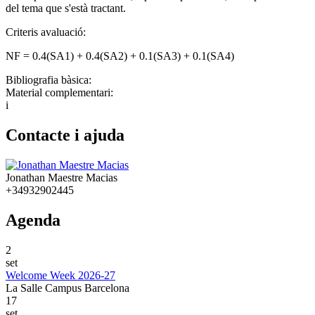
del tema que s'està tractant.
Criteris avaluació:
NF = 0.4(SA1) + 0.4(SA2) + 0.1(SA3) + 0.1(SA4)
Bibliografia bàsica:
Material complementari:
i
Contacte i ajuda
Jonathan Maestre Macias
+34932902445
Agenda
2
set
Welcome Week 2026-27
La Salle Campus Barcelona
17
set