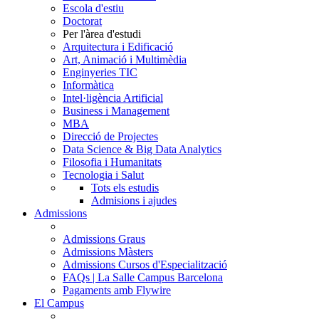
Escola d'estiu
Doctorat
Per l'àrea d'estudi
Arquitectura i Edificació
Art, Animació i Multimèdia
Enginyeries TIC
Informàtica
Intel·ligència Artificial
Business i Management
MBA
Direcció de Projectes
Data Science & Big Data Analytics
Filosofia i Humanitats
Tecnologia i Salut
Tots els estudis
Admisions i ajudes
Admissions
Admissions Graus
Admissions Màsters
Admissions Cursos d'Especialització
FAQs | La Salle Campus Barcelona
Pagaments amb Flywire
El Campus