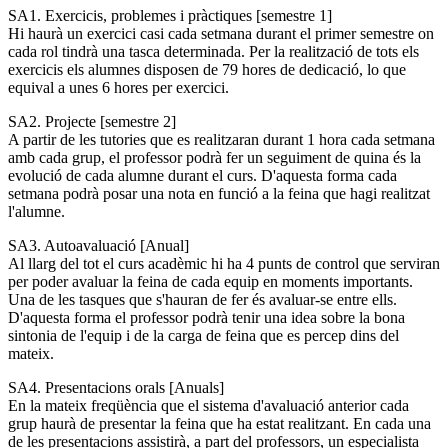
SA1. Exercicis, problemes i pràctiques [semestre 1]
Hi haurà un exercici casi cada setmana durant el primer semestre on
cada rol tindrà una tasca determinada. Per la realització de tots els
exercicis els alumnes disposen de 79 hores de dedicació, lo que
equival a unes 6 hores per exercici.
SA2. Projecte [semestre 2]
A partir de les tutories que es realitzaran durant 1 hora cada setmana
amb cada grup, el professor podrà fer un seguiment de quina és la
evolució de cada alumne durant el curs. D'aquesta forma cada
setmana podrà posar una nota en funció a la feina que hagi realitzat
l'alumne.
SA3. Autoavaluació [Anual]
Al llarg del tot el curs acadèmic hi ha 4 punts de control que serviran
per poder avaluar la feina de cada equip en moments importants.
Una de les tasques que s'hauran de fer és avaluar-se entre ells.
D'aquesta forma el professor podrà tenir una idea sobre la bona
sintonia de l'equip i de la carga de feina que es percep dins del
mateix.
SA4. Presentacions orals [Anuals]
En la mateix freqüència que el sistema d'avaluació anterior cada
grup haurà de presentar la feina que ha estat realitzant. En cada una
de les presentacions assistirà, a part del professors, un especialista