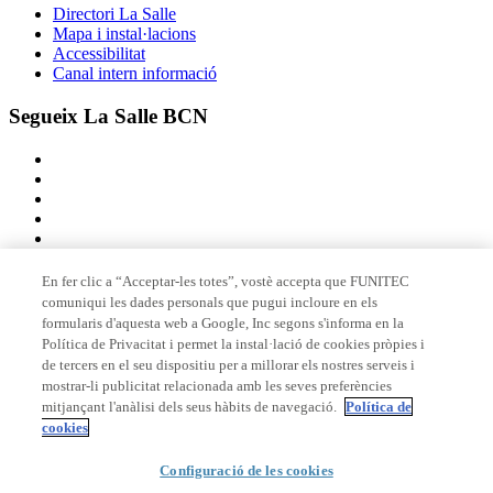
Directori La Salle
Mapa i instal·lacions
Accessibilitat
Canal intern informació
Segueix La Salle BCN
En fer clic a “Acceptar-les totes”, vostè accepta que FUNITEC
comuniqui les dades personals que pugui incloure en els
Membre de
formularis d'aquesta web a Google, Inc segons s'informa en la
Política de Privacitat i permet la instal·lació de cookies pròpies i
de tercers en el seu dispositiu per a millorar els nostres serveis i
mostrar-li publicitat relacionada amb les seves preferències
Acreditacions
mitjançant l'anàlisi dels seus hàbits de navegació.
Política de
cookies
© 2026 La Salle Campus Barcelona - URL |
Avís legal
|
Política de
Configuració de les cookies
privacitat
|
Política de cookies