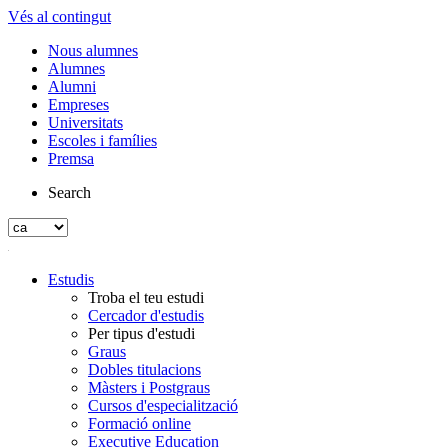
Vés al contingut
Nous alumnes
Alumnes
Alumni
Empreses
Universitats
Escoles i famílies
Premsa
Search
Estudis
Troba el teu estudi
Cercador d'estudis
Per tipus d'estudi
Graus
Dobles titulacions
Màsters i Postgraus
Cursos d'especialització
Formació online
Executive Education