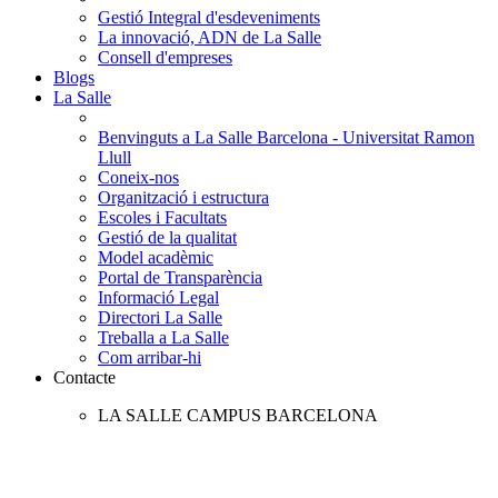
Gestió Integral d'esdeveniments
La innovació, ADN de La Salle
Consell d'empreses
Blogs
La Salle
Benvinguts a La Salle Barcelona - Universitat Ramon
Llull
Coneix-nos
Organització i estructura
Escoles i Facultats
Gestió de la qualitat
Model acadèmic
Portal de Transparència
Informació Legal
Directori La Salle
Treballa a La Salle
Com arribar-hi
Contacte
LA SALLE CAMPUS BARCELONA