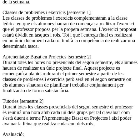
de la setmana.
Classes de problemes i exercicis [semestre 1]
Les classes de problemes i exercicis complementaran a la classe
teòrica en que els alumnes hauran de començar a realitzar l'exercici
que el professor proposa per la propera setmana. L'exercici proposat
estarà dividit en tasques i rols. Tot i que l'entrega final es realitzarà
en un únic document cada rol tindrà la competència de realitzar una
determinada tasca.
Aprenentatge Basat en Projectes [semestre 2]
Durant totes les hores no presencials del segon semestre, els alumnes
hauran de realitzar un únic projecte final. Aquest projecte es
començarà a plantejar durant el primer semestre a partir de les
classes de problemes i exercicis però serà en el segon semestre on
els alumnes s'hauran de planificar i treballar conjuntament per
finalitzar-lo de forma satisfactòria.
Tutories [semestre 2]
Durant totes les classes presencials del segon semestre el professor
es reunirà una hora amb cada un dels grups per tal d'avaluar com
s'està duent a terme l'Aprenentatge Basat en Projectes i així poder
avaluar la feina que realitza cadascun dels rols.
Avaluació: