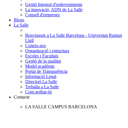
Gestió Integral d'esdeveniments
La innovació, ADN de La Salle
Consell d'empreses
Blogs
La Salle
Benvinguts a La Salle Barcelona - Universitat Ramon
Llull
Coneix-nos
Organització i estructura
Escoles i Facultats
Gestió de la qualitat
Model acadèmic
Portal de Transparència
Informació Legal
Directori La Salle
Treballa a La Salle
Com arribar-hi
Contacte
LA SALLE CAMPUS BARCELONA