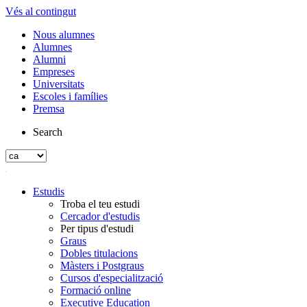
Vés al contingut
Nous alumnes
Alumnes
Alumni
Empreses
Universitats
Escoles i famílies
Premsa
Search
Estudis
Troba el teu estudi
Cercador d'estudis
Per tipus d'estudi
Graus
Dobles titulacions
Màsters i Postgraus
Cursos d'especialització
Formació online
Executive Education