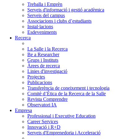
Treballa i Emprèn
Serveis d'informació i gestió acadèmica
Serveis del campus
Associacions i clubs d’estudiants
Instal·lacions
Esdeveniments
Recerca
La Salle i la Recerca
Be a Researcher
Grups i Instituts
Àrees de recerca
Linies d'investigació
Projectes
Publicacions
Transferència de coneixement i tecnologia
Comitè d’Ètica de la Recerca de la Salle
Revista Comprendre
Observatori IA
Empresa
Professional i Executive Education
Career Services
Innovació i R+D
Serveis d'Emprenedoria i Acceleració