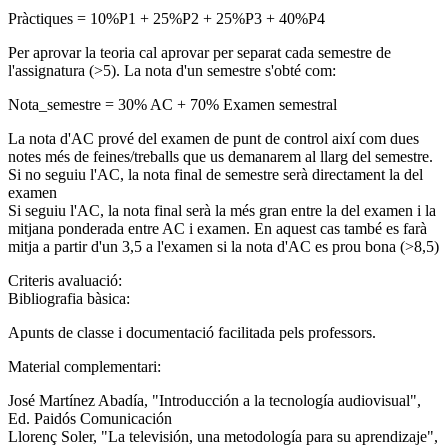
Pràctiques = 10%P1 + 25%P2 + 25%P3 + 40%P4
Per aprovar la teoria cal aprovar per separat cada semestre de
l'assignatura (>5). La nota d'un semestre s'obté com:
Nota_semestre = 30% AC + 70% Examen semestral
La nota d'AC prové del examen de punt de control així com dues
notes més de feines/treballs que us demanarem al llarg del semestre.
Si no seguiu l'AC, la nota final de semestre serà directament la del
examen
Si seguiu l'AC, la nota final serà la més gran entre la del examen i la
mitjana ponderada entre AC i examen. En aquest cas també es farà
mitja a partir d'un 3,5 a l'examen si la nota d'AC es prou bona (>8,5)
Criteris avaluació:
Bibliografia bàsica:
Apunts de classe i documentació facilitada pels professors.
Material complementari:
José Martínez Abadía, "Introducción a la tecnología audiovisual",
Ed. Paidós Comunicación
Llorenç Soler, "La televisión, una metodología para su aprendizaje",