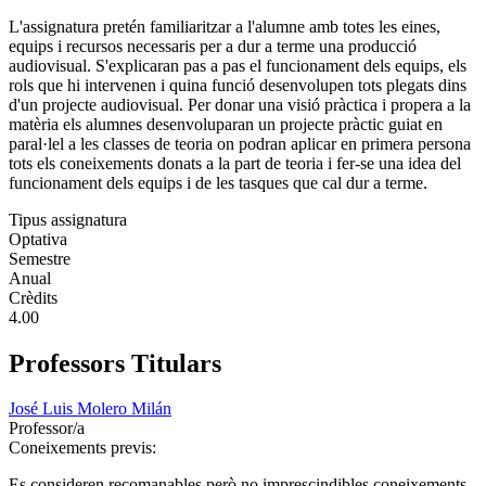
L'assignatura pretén familiaritzar a l'alumne amb totes les eines,
equips i recursos necessaris per a dur a terme una producció
audiovisual. S'explicaran pas a pas el funcionament dels equips, els
rols que hi intervenen i quina funció desenvolupen tots plegats dins
d'un projecte audiovisual. Per donar una visió pràctica i propera a la
matèria els alumnes desenvoluparan un projecte pràctic guiat en
paral·lel a les classes de teoria on podran aplicar en primera persona
tots els coneixements donats a la part de teoria i fer-se una idea del
funcionament dels equips i de les tasques que cal dur a terme.
Tipus assignatura
Optativa
Semestre
Anual
Crèdits
4.00
Professors Titulars
José Luis Molero Milán
Professor/a
Coneixements previs:
Es consideren recomanables però no imprescindibles coneixements