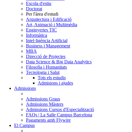
Escola d'estiu
Doctorat
Per l'àrea d'estudi
Arquitectura i Edificació
Art, Animació i Multimèdia
Enginyeries TIC
Informàtica
Intel·ligència Artificial
Business i Management
MBA
Direcció de Projectes
Data Science & Big Data Analytics
Filosofia i Humanitats
Tecnologia i Salut
Tots els estudis
Admisions i ajudes
Admissions
Admissions Graus
Admissions Màsters
Admissions Cursos d'Especialització
FAQs | La Salle Campus Barcelona
Pagaments amb Flywire
El Campus