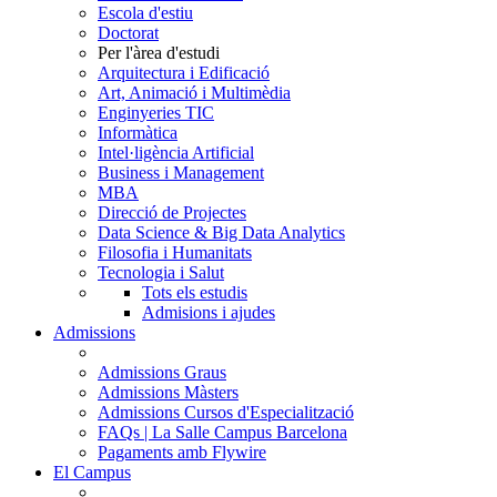
Escola d'estiu
Doctorat
Per l'àrea d'estudi
Arquitectura i Edificació
Art, Animació i Multimèdia
Enginyeries TIC
Informàtica
Intel·ligència Artificial
Business i Management
MBA
Direcció de Projectes
Data Science & Big Data Analytics
Filosofia i Humanitats
Tecnologia i Salut
Tots els estudis
Admisions i ajudes
Admissions
Admissions Graus
Admissions Màsters
Admissions Cursos d'Especialització
FAQs | La Salle Campus Barcelona
Pagaments amb Flywire
El Campus