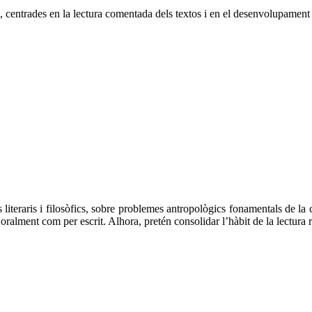
s, centrades en la lectura comentada dels textos i en el desenvolupament
s literaris i filosòfics, sobre problemes antropològics fonamentals de l
lment com per escrit. Alhora, pretén consolidar l’hàbit de la lectura ref