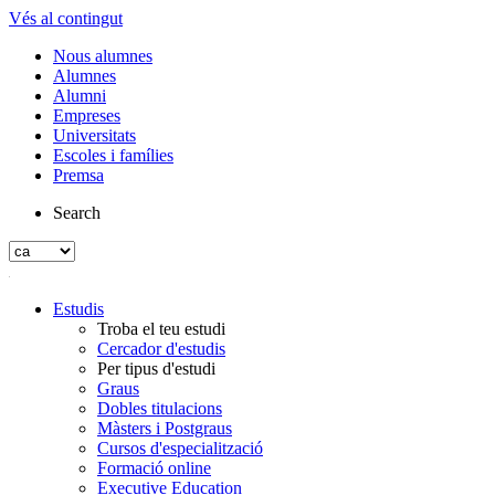
Vés al contingut
Nous alumnes
Alumnes
Alumni
Empreses
Universitats
Escoles i famílies
Premsa
Search
Estudis
Troba el teu estudi
Cercador d'estudis
Per tipus d'estudi
Graus
Dobles titulacions
Màsters i Postgraus
Cursos d'especialització
Formació online
Executive Education