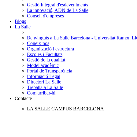
Gestió Integral d'esdeveniments
La innovació, ADN de La Salle
Consell d'empreses
Blogs
La Salle
Benvinguts a La Salle Barcelona - Universitat Ramon Llu
Coneix-nos
Organització i estructura
Escoles i Facultats
Gestió de la qualitat
Model acadèmic
Portal de Transparència
Informació Legal
Directori La Salle
Treballa a La Salle
Com arribar-hi
Contacte
LA SALLE CAMPUS BARCELONA