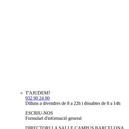
T'AJUDEM?
932 90 24 00
Dilluns a divendres de 8 a 22h i dissabtes de 8 a 14h
ESCRIU-NOS
Formulari d'informació general
DIRECTORI LA SALLE CAMPUS BARCELONA