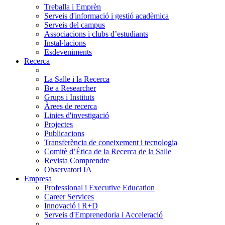
Treballa i Emprèn
Serveis d'informació i gestió acadèmica
Serveis del campus
Associacions i clubs d’estudiants
Instal·lacions
Esdeveniments
Recerca
La Salle i la Recerca
Be a Researcher
Grups i Instituts
Àrees de recerca
Linies d'investigació
Projectes
Publicacions
Transferència de coneixement i tecnologia
Comitè d’Ètica de la Recerca de la Salle
Revista Comprendre
Observatori IA
Empresa
Professional i Executive Education
Career Services
Innovació i R+D
Serveis d'Emprenedoria i Acceleració