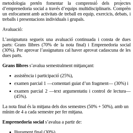
metodologia pretén fomentar la comprensió dels projectes
d’emprenedoria social a través d’equips multidisciplinaris. Comprèn
un enfocament amb activitats de treball en equip, exercicis, debats, i
treballs i presentacions individuals i grupals.
Avaluació:
L’assignatura segueix una avaluació continuada i consta de dues
parts: Grans llibres (70% de la nota final) i Emprenedoria social
(30%).
Per aprovar l’assignatura cal haver aprovat cadascuna de les
dues parts.
Grans llibres
s’avalua semestralment mitjançant:
assistència i participació (25%),
examen parcial 1 —comentari guiat d’un fragment— (30%) i
examen parcial 2 —text argumentatiu i control de lectura—
(45%).
La nota final és la mitjana dels dos semestres (50% + 50%), amb un
mínim de 4 a cada semestre per fer mitjana.
Emprenedoria social
s’avalua a partir de:
lliurament final (30%),