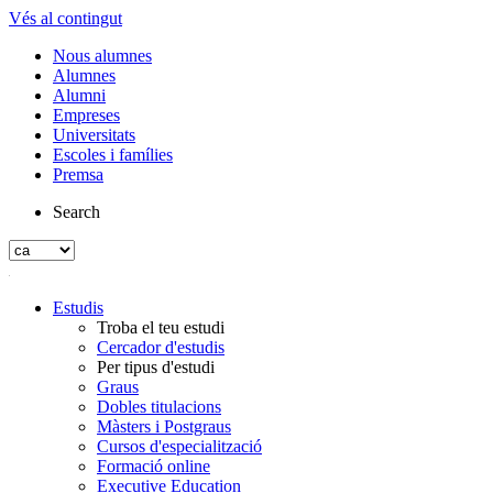
Vés al contingut
Nous alumnes
Alumnes
Alumni
Empreses
Universitats
Escoles i famílies
Premsa
Search
Estudis
Troba el teu estudi
Cercador d'estudis
Per tipus d'estudi
Graus
Dobles titulacions
Màsters i Postgraus
Cursos d'especialització
Formació online
Executive Education