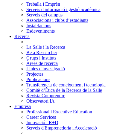
Treballa i Emprèn
Serveis d'informació i gestió acadèmica
Serveis del campus
Associacions i clubs d’estudiants
Instal·lacions
Esdeveniments
Recerca
La Salle i la Recerca
Be a Researcher
Grups i Instituts
Àrees de recerca
Linies d'investigació
Projectes
Publicacions
Transferència de coneixement i tecnologia
Comitè d’Ètica de la Recerca de la Salle
Revista Comprendre
Observatori IA
Empresa
Professional i Executive Education
Career Services
Innovació i R+D
Serveis d'Emprenedoria i Acceleració