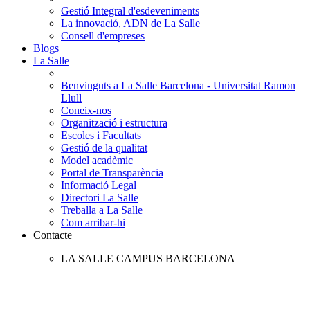
Gestió Integral d'esdeveniments
La innovació, ADN de La Salle
Consell d'empreses
Blogs
La Salle
Benvinguts a La Salle Barcelona - Universitat Ramon
Llull
Coneix-nos
Organització i estructura
Escoles i Facultats
Gestió de la qualitat
Model acadèmic
Portal de Transparència
Informació Legal
Directori La Salle
Treballa a La Salle
Com arribar-hi
Contacte
LA SALLE CAMPUS BARCELONA