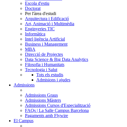
Escola d'estiu
Doctorat
Per l'àrea d'estudi
Arquitectura i Edificació
Art, Animació i Multimèdia
Enginyeries TIC
Informàtica
Intel·ligència Artificial
Business i Management
MBA
Direcció de Projectes
Data Science & Big Data Analytics
Filosofia i Humanitats
Tecnologia i Salut
Tots els estudis
Admisions i ajudes
Admissions
Admissions Graus
Admissions Màsters
Admissions Cursos d'Especialització
FAQs | La Salle Campus Barcelona
Pagaments amb Flywire
El Campus