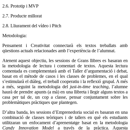
2.6. Prototip i MVP
2.7. Producte millorat
2.8. Lliurament del vídeo i Pitch
Metodologia:
Pensament i Creativitat connectarà els textos treballats amb
qüestions actuals relacionades amb l’experiència de l’alumnat.
Atenent aquest objectiu, les sessions de Grans llibres es basaran en
la metodologia de lectura i comentari de textos. Aquesta lectura
comentada es complementarà amb el Taller d’argumentació i debat,
basat en el mètode de casos i les classes de problemes, en el qual
s’estimularà el diàleg, el treball cooperatiu i la reflexió grupal. A més
a més, seguint la metodologia del
just-in-time teaching
,
l’alumne
haurà de prendre apunts (a mà) en una llibreta i llegir alguns textos a
casa per tal de, un cop a classe, pensar conjuntament sobre les
problemàtiques pràctiques que plantegen.
D’altra banda, les sessions d’Emprenedoria social es basaran en una
combinació de classes teòriques i de tallers en què els estudiants
utilitzaran un enfocament d’aprenentatge basat en la metodologia
Candy Innovation Model
a través de la pràctica. Aquesta