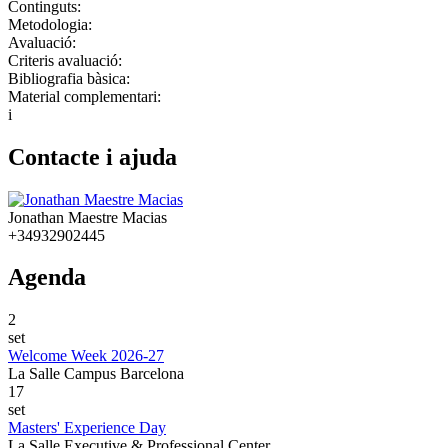
Continguts:
Metodologia:
Avaluació:
Criteris avaluació:
Bibliografia bàsica:
Material complementari:
i
Contacte i ajuda
Jonathan Maestre Macias
+34932902445
Agenda
2
set
Welcome Week 2026-27
La Salle Campus Barcelona
17
set
Masters' Experience Day
La Salle Executive & Professional Center