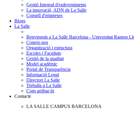
Gestió Integral d'esdeveniments
La innovació, ADN de La Salle
Consell d'empreses
Blogs
La Salle
Benvinguts a La Salle Barcelona - Universitat Ramon Llu
Coneix-nos
Organització i estructura
Escoles i Facultats
Gestió de la qualitat
Model acadèmic
Portal de Transparència
Informació Legal
Directori La Salle
Treballa a La Salle
Com arribar-hi
Contacte
LA SALLE CAMPUS BARCELONA