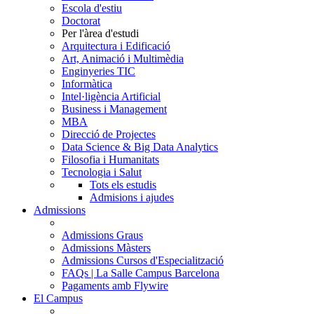
Escola d'estiu
Doctorat
Per l'àrea d'estudi
Arquitectura i Edificació
Art, Animació i Multimèdia
Enginyeries TIC
Informàtica
Intel·ligència Artificial
Business i Management
MBA
Direcció de Projectes
Data Science & Big Data Analytics
Filosofia i Humanitats
Tecnologia i Salut
Tots els estudis
Admisions i ajudes
Admissions
Admissions Graus
Admissions Màsters
Admissions Cursos d'Especialització
FAQs | La Salle Campus Barcelona
Pagaments amb Flywire
El Campus