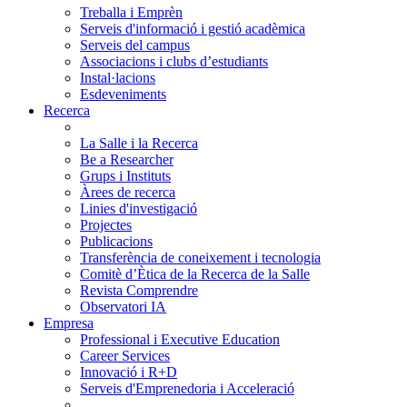
Treballa i Emprèn
Serveis d'informació i gestió acadèmica
Serveis del campus
Associacions i clubs d’estudiants
Instal·lacions
Esdeveniments
Recerca
La Salle i la Recerca
Be a Researcher
Grups i Instituts
Àrees de recerca
Linies d'investigació
Projectes
Publicacions
Transferència de coneixement i tecnologia
Comitè d’Ètica de la Recerca de la Salle
Revista Comprendre
Observatori IA
Empresa
Professional i Executive Education
Career Services
Innovació i R+D
Serveis d'Emprenedoria i Acceleració