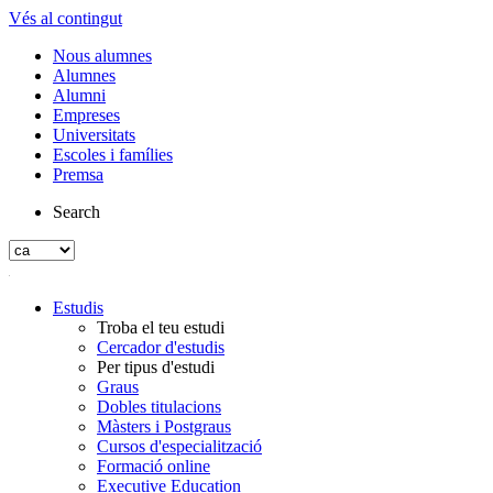
Vés al contingut
Nous alumnes
Alumnes
Alumni
Empreses
Universitats
Escoles i famílies
Premsa
Search
Estudis
Troba el teu estudi
Cercador d'estudis
Per tipus d'estudi
Graus
Dobles titulacions
Màsters i Postgraus
Cursos d'especialització
Formació online
Executive Education