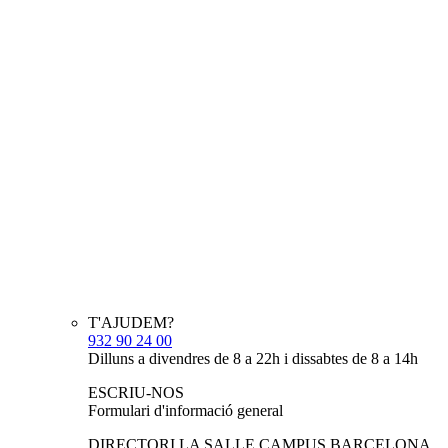
T'AJUDEM?
932 90 24 00
Dilluns a divendres de 8 a 22h i dissabtes de 8 a 14h
ESCRIU-NOS
Formulari d'informació general
DIRECTORI LA SALLE CAMPUS BARCELONA