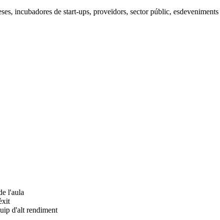
preses, incubadores de start-ups, proveïdors, sector públic, esdeveniments
de l'aula
èxit
quip d'alt rendiment