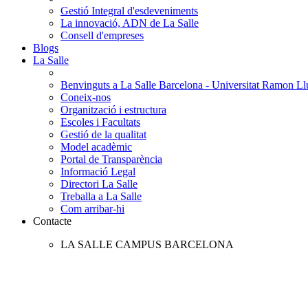
Gestió Integral d'esdeveniments
La innovació, ADN de La Salle
Consell d'empreses
Blogs
La Salle
Benvinguts a La Salle Barcelona - Universitat Ramon Llu
Coneix-nos
Organització i estructura
Escoles i Facultats
Gestió de la qualitat
Model acadèmic
Portal de Transparència
Informació Legal
Directori La Salle
Treballa a La Salle
Com arribar-hi
Contacte
LA SALLE CAMPUS BARCELONA