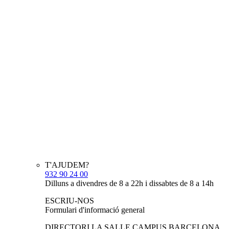
T'AJUDEM?
932 90 24 00
Dilluns a divendres de 8 a 22h i dissabtes de 8 a 14h
ESCRIU-NOS
Formulari d'informació general
DIRECTORI LA SALLE CAMPUS BARCELONA