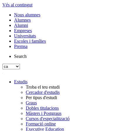
Vés al contingut
Nous alumnes
Alumnes
Alumni
Empreses
Universitats
Escoles i famílies
Premsa
Search
Estudis
Troba el teu estudi
Cercador d'estudis
Per tipus d'estudi
Graus
Dobles titulacions
Màsters i Postgraus
Cursos d'especialització
Formació online
Executive Education