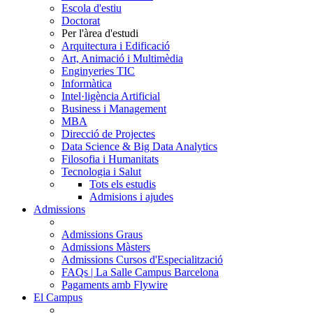
Escola d'estiu
Doctorat
Per l'àrea d'estudi
Arquitectura i Edificació
Art, Animació i Multimèdia
Enginyeries TIC
Informàtica
Intel·ligència Artificial
Business i Management
MBA
Direcció de Projectes
Data Science & Big Data Analytics
Filosofia i Humanitats
Tecnologia i Salut
Tots els estudis
Admisions i ajudes
Admissions
Admissions Graus
Admissions Màsters
Admissions Cursos d'Especialització
FAQs | La Salle Campus Barcelona
Pagaments amb Flywire
El Campus