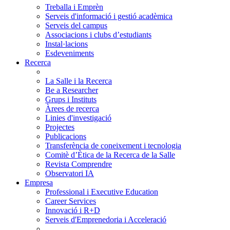
Treballa i Emprèn
Serveis d'informació i gestió acadèmica
Serveis del campus
Associacions i clubs d’estudiants
Instal·lacions
Esdeveniments
Recerca
La Salle i la Recerca
Be a Researcher
Grups i Instituts
Àrees de recerca
Linies d'investigació
Projectes
Publicacions
Transferència de coneixement i tecnologia
Comitè d’Ètica de la Recerca de la Salle
Revista Comprendre
Observatori IA
Empresa
Professional i Executive Education
Career Services
Innovació i R+D
Serveis d'Emprenedoria i Acceleració