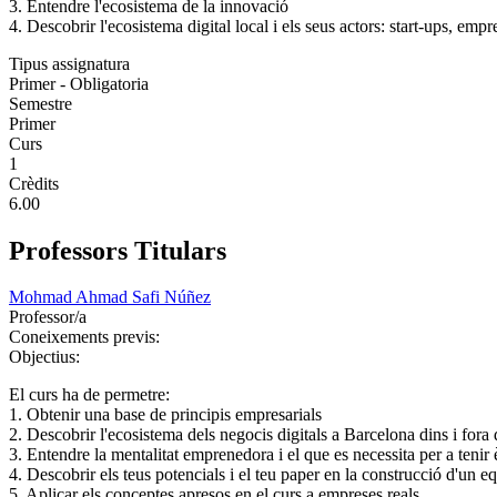
3. Entendre l'ecosistema de la innovació
4. Descobrir l'ecosistema digital local i els seus actors: start-ups, em
Tipus assignatura
Primer - Obligatoria
Semestre
Primer
Curs
1
Crèdits
6.00
Professors Titulars
Mohmad Ahmad Safi Núñez
Professor/a
Coneixements previs:
Objectius:
El curs ha de permetre:
1. Obtenir una base de principis empresarials
2. Descobrir l'ecosistema dels negocis digitals a Barcelona dins i fora 
3. Entendre la mentalitat emprenedora i el que es necessita per a tenir 
4. Descobrir els teus potencials i el teu paper en la construcció d'un e
5. Aplicar els conceptes apresos en el curs a empreses reals