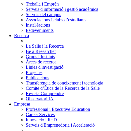
Treballa i Emprèn
Serveis d'informació i gestió acadèmica
Serveis del campus
Associacions i clubs d’estudiants
Instal·lacions
Esdeveniments
Recerca
La Salle i la Recerca
Be a Researcher
Grups i Instituts
Àrees de recerca
Linies d'investigació
Projectes
Publicacions
Transferència de coneixement i tecnologia
Comitè d’Ètica de la Recerca de la Salle
Revista Comprendre
Observatori IA
Empresa
Professional i Executive Education
Career Services
Innovació i R+D
Serveis d'Emprenedoria i Acceleració