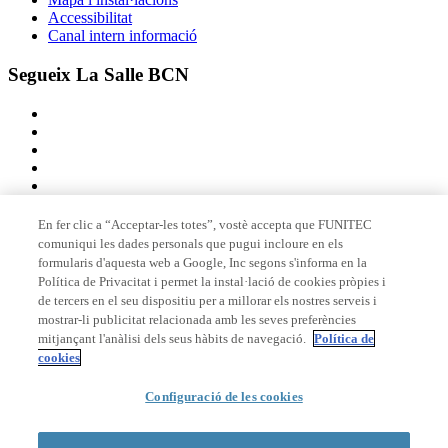
Accessibilitat
Canal intern informació
Segueix La Salle BCN
En fer clic a “Acceptar-les totes”, vostè accepta que FUNITEC
comuniqui les dades personals que pugui incloure en els
Membre de
formularis d'aquesta web a Google, Inc segons s'informa en la
Política de Privacitat i permet la instal·lació de cookies pròpies i
de tercers en el seu dispositiu per a millorar els nostres serveis i
mostrar-li publicitat relacionada amb les seves preferències
Acreditacions
mitjançant l'anàlisi dels seus hàbits de navegació.
Política de
cookies
© 2026 La Salle Campus Barcelona - URL |
Avís legal
|
Política de
Configuració de les cookies
privacitat
|
Política de cookies