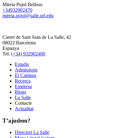
Mireia Pujol Belloso
+34932902470
mireia.pujol@salle.url.edu
Carrer de Sant Joan de La Salle, 42
08022 Barcelona
Espanya
Tel.
(+34) 932902400
Estudis
Admissions
El Campus
Recerca
Empresa
Blogs
La Salle
Contacte
Actualitat
T’ajudem?
Directori La Salle
Mapa i instal·lacions