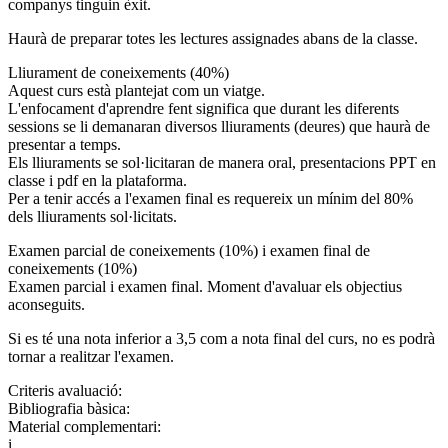
companys tinguin èxit.
Haurà de preparar totes les lectures assignades abans de la classe.
Lliurament de coneixements (40%)
Aquest curs està plantejat com un viatge.
L'enfocament d'aprendre fent significa que durant les diferents
sessions se li demanaran diversos lliuraments (deures) que haurà de
presentar a temps.
Els lliuraments se sol·licitaran de manera oral, presentacions PPT en
classe i pdf en la plataforma.
Per a tenir accés a l'examen final es requereix un mínim del 80%
dels lliuraments sol·licitats.
Examen parcial de coneixements (10%) i examen final de
coneixements (10%)
Examen parcial i examen final. Moment d'avaluar els objectius
aconseguits.
Si es té una nota inferior a 3,5 com a nota final del curs, no es podrà
tornar a realitzar l'examen.
Criteris avaluació:
Bibliografia bàsica:
Material complementari:
i