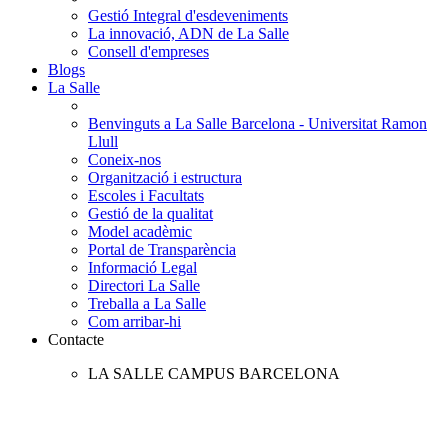
Gestió Integral d'esdeveniments
La innovació, ADN de La Salle
Consell d'empreses
Blogs
La Salle
Benvinguts a La Salle Barcelona - Universitat Ramon
Llull
Coneix-nos
Organització i estructura
Escoles i Facultats
Gestió de la qualitat
Model acadèmic
Portal de Transparència
Informació Legal
Directori La Salle
Treballa a La Salle
Com arribar-hi
Contacte
LA SALLE CAMPUS BARCELONA