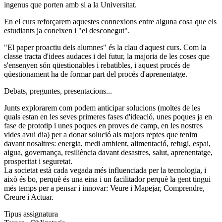
ingenus que porten amb si a la Universitat.
En el curs reforçarem aquestes connexions entre alguna cosa que els
estudiants ja coneixen i "el desconegut".
"El paper proactiu dels alumnes" és la clau d'aquest curs. Com la
classe tracta d'idees audaces i del futur, la majoria de les coses que
s'ensenyen són qüestionables i rebatibles, i aquest procés de
qüestionament ha de formar part del procés d'aprenentatge.
Debats, preguntes, presentacions...
Junts explorarem com podem anticipar solucions (moltes de les
quals estan en les seves primeres fases d'ideació, unes poques ja en
fase de prototip i unes poques en proves de camp, en les nostres
vides avui dia) per a donar solució als majors reptes que tenim
davant nosaltres: energia, medi ambient, alimentació, refugi, espai,
aigua, governança, resiliència davant desastres, salut, aprenentatge,
prosperitat i seguretat.
La societat està cada vegada més influenciada per la tecnologia, i
això és bo, perquè és una eina i un facilitador perquè la gent tingui
més temps per a pensar i innovar: Veure i Mapejar, Comprendre,
Creure i Actuar.
Tipus assignatura