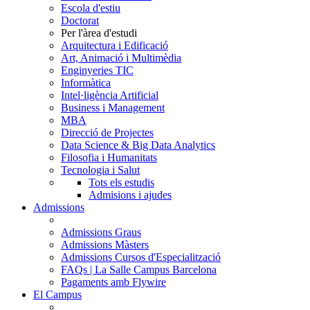
Escola d'estiu
Doctorat
Per l'àrea d'estudi
Arquitectura i Edificació
Art, Animació i Multimèdia
Enginyeries TIC
Informàtica
Intel·ligència Artificial
Business i Management
MBA
Direcció de Projectes
Data Science & Big Data Analytics
Filosofia i Humanitats
Tecnologia i Salut
Tots els estudis
Admisions i ajudes
Admissions
Admissions Graus
Admissions Màsters
Admissions Cursos d'Especialització
FAQs | La Salle Campus Barcelona
Pagaments amb Flywire
El Campus