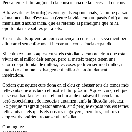
Pensar en el futur augmenta la consciència de la necessitat de canvi.
A través de les tecnologies emergents exponencials, l'alumne passarà
d'una mentalitat d'escassetat (veure la vida com un pastís finit) a una
mentalitat d'abundància, que es refereix al paradigma que hi ha
oportunitats de sobres per a tots.
Els estudiants aprendran com començar a entrenar la seva ment per a
afluixar el seu enfocament i crear una consciència expandida.
Si tenim èxit amb aquest curs, els estudiants comprendran que estan
vivint en el millor dels temps, però al mateix temps tenen una
enorme oportunitat de millora; les coses podrien ser molt millor, i
una visió d'un món salvatgement millor és profundament
inspiradora.
Creiem que aquest curs dona en el clau en abastar tots els temes més
rellevants que afectaran el nostre futur pròxim. Aquest curs, i el que
ensenya, hauria d'estar en el nucli real de qualsevol llicenciatura,
però especialment de negocis (juntament amb la filosofia pràctica).
No perquè m'agradi personalment, sinó perquè exposa tots els temes
rellevants en els quals els nostres enginyers, científics, polítics i
empresaris podrien trobar sentit treballant.
Continguts: