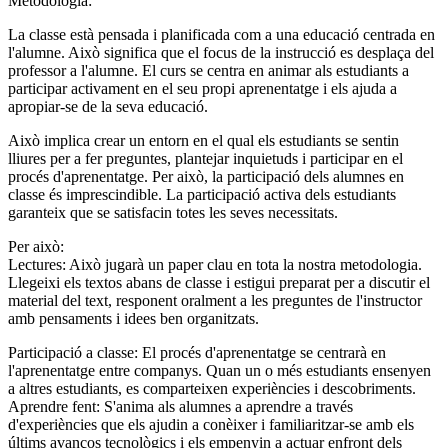
Metodologia:
La classe està pensada i planificada com a una educació centrada en
l'alumne. Això significa que el focus de la instrucció es desplaça del
professor a l'alumne. El curs se centra en animar als estudiants a
participar activament en el seu propi aprenentatge i els ajuda a
apropiar-se de la seva educació.
Això implica crear un entorn en el qual els estudiants se sentin
lliures per a fer preguntes, plantejar inquietuds i participar en el
procés d'aprenentatge. Per això, la participació dels alumnes en
classe és imprescindible. La participació activa dels estudiants
garanteix que se satisfacin totes les seves necessitats.
Per això:
Lectures: Això jugarà un paper clau en tota la nostra metodologia.
Llegeixi els textos abans de classe i estigui preparat per a discutir el
material del text, responent oralment a les preguntes de l'instructor
amb pensaments i idees ben organitzats.
Participació a classe: El procés d'aprenentatge se centrarà en
l'aprenentatge entre companys. Quan un o més estudiants ensenyen
a altres estudiants, es comparteixen experiències i descobriments.
Aprendre fent: S'anima als alumnes a aprendre a través
d'experiències que els ajudin a conèixer i familiaritzar-se amb els
últims avanços tecnològics i els empenyin a actuar enfront dels