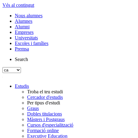
Vés al contingut
Nous alumnes
Alumnes
Alumni
Empreses
Universitats
Escoles i famílies
Premsa
Search
Estudis
Troba el teu estudi
Cercador d'estudis
Per tipus d'estudi
Graus
Dobles titulacions
Màsters i Postgraus
Cursos d'especialització
Formació online
Executive Education