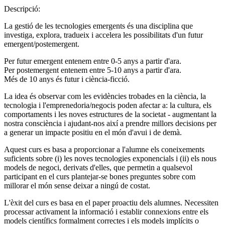
Descripció:
La gestió de les tecnologies emergents és una disciplina que
investiga, explora, tradueix i accelera les possibilitats d'un futur
emergent/postemergent.
Per futur emergent entenem entre 0-5 anys a partir d'ara.
Per postemergent entenem entre 5-10 anys a partir d'ara.
Més de 10 anys és futur i ciència-ficció.
La idea és observar com les evidències trobades en la ciència, la
tecnologia i l'emprenedoria/negocis poden afectar a: la cultura, els
comportaments i les noves estructures de la societat - augmentant la
nostra consciència i ajudant-nos així a prendre millors decisions per
a generar un impacte positiu en el món d'avui i de demà.
Aquest curs es basa a proporcionar a l'alumne els coneixements
suficients sobre (i) les noves tecnologies exponencials i (ii) els nous
models de negoci, derivats d'elles, que permetin a qualsevol
participant en el curs plantejar-se bones preguntes sobre com
millorar el món sense deixar a ningú de costat.
L'èxit del curs es basa en el paper proactiu dels alumnes. Necessiten
processar activament la informació i establir connexions entre els
models científics formalment correctes i els models implícits o