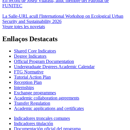
En record de Josep Vilarasu, antic membre del Patronat de
FUNITEC
La Salle-URL acull l'International Workshop on Ecological Urban
Security and Sustainability 2026
Veure totes les novetats
Enllaços Destacats
Shared Core Indicators
Degree Indicators
Official Program Documentation
Undergraduate Degrees Academic Calendar
FTG Normative
Tutorial Action Plan
Reception Plan
Internships
Exchange programmes
Academic collaboration agreements
Transfer Regulation
Academic applications and certificates
Indicadores troncales comunes
Indicadores titulación
Documentación oficial del programa