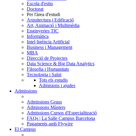
Escola d'estiu
Doctorat
Per l'àrea d'estudi
Arquitectura i Edificació
Art, Animació i Multimèdia
Enginyeries TIC
Informàtica
Intel·ligència Artificial
Business i Management
MBA
Direcció de Projectes
Data Science & Big Data Analytics
Filosofia i Humanitats
Tecnologia i Salut
Tots els estudis
Admisions i ajudes
Admissions
Admissions Graus
Admissions Màsters
Admissions Cursos d'Especialització
FAQs | La Salle Campus Barcelona
Pagaments amb Flywire
El Campus