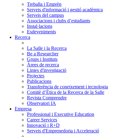
Treballa i Emprèn
Serveis d'informació i gestió acadèmica
Serveis del campus
Associacions i clubs d’estudiants
Instal·lacions
Esdeveniments
Recerca
La Salle i la Recerca
Be a Researcher
Grups i Instituts
Àrees de recerca
Linies d'investigació
Projectes
Publicacions
Transferència de coneixement i tecnologia
Comitè d’Ètica de la Recerca de la Salle
Revista Comprendre
Observatori IA
Empresa
Professional i Executive Education
Career Services
Innovació i R+D
Serveis d'Emprenedoria i Acceleració