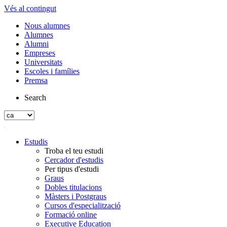
Vés al contingut
Nous alumnes
Alumnes
Alumni
Empreses
Universitats
Escoles i famílies
Premsa
Search
Estudis
Troba el teu estudi
Cercador d'estudis
Per tipus d'estudi
Graus
Dobles titulacions
Màsters i Postgraus
Cursos d'especialització
Formació online
Executive Education