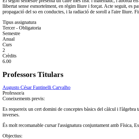
El segon semestre presenta un caire més físic i matemàtic, i aborda els
llibertat sense esmorteïment, en règim lliure i forçat. Acte seguit, es p
propagació del so en conductes, i la radiació de soroll a l'aire lliure. F
Tipus assignatura
Tercer - Obligatoria
Semestre
Anual
Curs
2
Crèdits
6.00
Professors Titulars
Augusto César Fantinelli Carvalho
Professor/a
Coneixements previs:
Es requereix un cert domini de conceptes bàsics del càlcul i l'àlgebra 
inverses.
És molt recomanable cursar l'assignatura conjuntament amb Física, Est
Objectius: