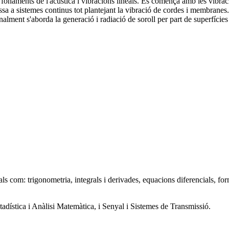
 fonaments de l'acústica i vibracions lineals. Es comença amb les vibraci
assa a sistemes continus tot plantejant la vibració de cordes i membranes. 
inalment s'aborda la generació i radiació de soroll per part de superfícies
tals com: trigonometria, integrals i derivades, equacions diferencials, fo
adística i Anàlisi Matemàtica, i Senyal i Sistemes de Transmissió.