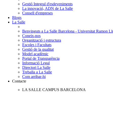
Gestió Integral d'esdeveniments
La innovació, ADN de La Salle
Consell d'empreses
Blogs
La Salle
Benvinguts a La Salle Barcelona - Universitat Ramon Llu
Coneix-nos
Organització i estructura
Escoles i Facultats
Gestió de la qualitat
Model acadèmic
Portal de Transparència
Informació Legal
Directori La Salle
Treballa a La Salle
Com arribar-hi
Contacte
LA SALLE CAMPUS BARCELONA