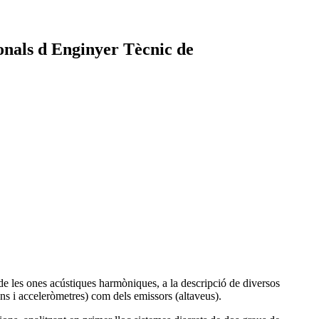
onals d Enginyer Tècnic de
 de les ones acústiques harmòniques, a la descripció de diversos
fons i acceleròmetres) com dels emissors (altaveus).