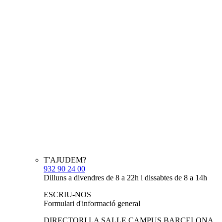
T'AJUDEM?
932 90 24 00
Dilluns a divendres de 8 a 22h i dissabtes de 8 a 14h
ESCRIU-NOS
Formulari d'informació general
DIRECTORI LA SALLE CAMPUS BARCELONA