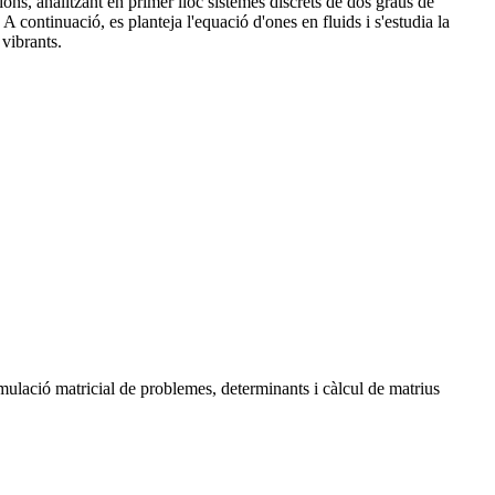
ons, analitzant en primer lloc sistemes discrets de dos graus de
A continuació, es planteja l'equació d'ones en fluids i s'estudia la
 vibrants.
rmulació matricial de problemes, determinants i càlcul de matrius