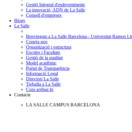
Gestió Integral d'esdeveniments
La innovació, ADN de La Salle
Consell d'empreses
Blogs
La Salle
Benvinguts a La Salle Barcelona - Universitat Ramon Llu
Coneix-nos
Organització i estructura
Escoles i Facultats
Gestió de la qualitat
Model acadèmic
Portal de Transparència
Informació Legal
Directori La Salle
Treballa a La Salle
Com arribar-hi
Contacte
LA SALLE CAMPUS BARCELONA