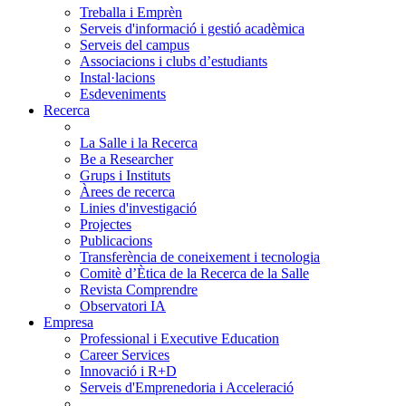
Treballa i Emprèn
Serveis d'informació i gestió acadèmica
Serveis del campus
Associacions i clubs d’estudiants
Instal·lacions
Esdeveniments
Recerca
La Salle i la Recerca
Be a Researcher
Grups i Instituts
Àrees de recerca
Linies d'investigació
Projectes
Publicacions
Transferència de coneixement i tecnologia
Comitè d’Ètica de la Recerca de la Salle
Revista Comprendre
Observatori IA
Empresa
Professional i Executive Education
Career Services
Innovació i R+D
Serveis d'Emprenedoria i Acceleració