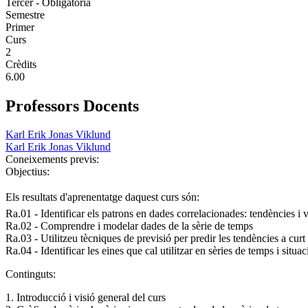
Tercer - Obligatoria
Semestre
Primer
Curs
2
Crèdits
6.00
Professors Docents
Karl Erik Jonas Viklund
Karl Erik Jonas Viklund
Coneixements previs:
Objectius:
Els resultats d'aprenentatge daquest curs són:
Ra.01 - Identificar els patrons en dades correlacionades: tendències i v
Ra.02 - Comprendre i modelar dades de la sèrie de temps
Ra.03 - Utilitzeu tècniques de previsió per predir les tendències a curt
Ra.04 - Identificar les eines que cal utilitzar en sèries de temps i situa
Continguts:
1. Introducció i visió general del curs