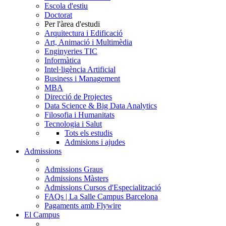
Escola d'estiu
Doctorat
Per l'àrea d'estudi
Arquitectura i Edificació
Art, Animació i Multimèdia
Enginyeries TIC
Informàtica
Intel·ligència Artificial
Business i Management
MBA
Direcció de Projectes
Data Science & Big Data Analytics
Filosofia i Humanitats
Tecnologia i Salut
Tots els estudis
Admisions i ajudes
Admissions
Admissions Graus
Admissions Màsters
Admissions Cursos d'Especialització
FAQs | La Salle Campus Barcelona
Pagaments amb Flywire
El Campus