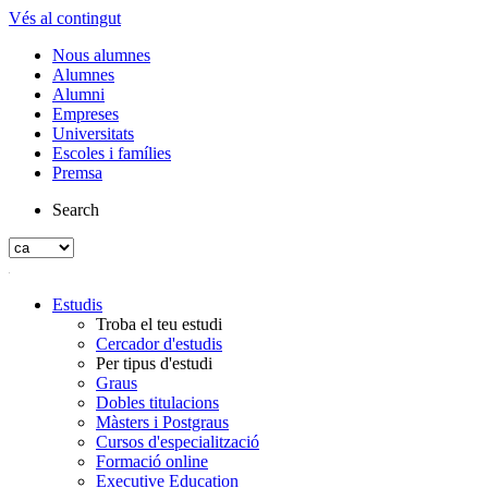
Vés al contingut
Nous alumnes
Alumnes
Alumni
Empreses
Universitats
Escoles i famílies
Premsa
Search
Estudis
Troba el teu estudi
Cercador d'estudis
Per tipus d'estudi
Graus
Dobles titulacions
Màsters i Postgraus
Cursos d'especialització
Formació online
Executive Education