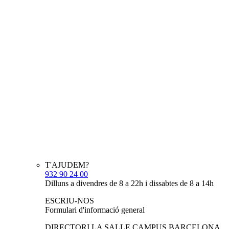
T'AJUDEM?
932 90 24 00
Dilluns a divendres de 8 a 22h i dissabtes de 8 a 14h
ESCRIU-NOS
Formulari d'informació general
DIRECTORI LA SALLE CAMPUS BARCELONA