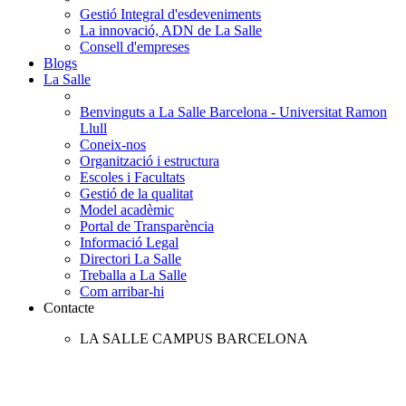
Gestió Integral d'esdeveniments
La innovació, ADN de La Salle
Consell d'empreses
Blogs
La Salle
Benvinguts a La Salle Barcelona - Universitat Ramon
Llull
Coneix-nos
Organització i estructura
Escoles i Facultats
Gestió de la qualitat
Model acadèmic
Portal de Transparència
Informació Legal
Directori La Salle
Treballa a La Salle
Com arribar-hi
Contacte
LA SALLE CAMPUS BARCELONA