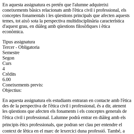
En aquesta assignatura es pretén que l'alumne adquireixi
coneixements bàsics relacionats amb l'ètica civil i professional, els
conceptes fonamentals i les qüestions principals que afecten aquests
temes, tot això sota la perspectiva multidisciplinària característica
d'aquest grau, en diàleg amb qüestions filosòfiques i ètica
econòmica.
Tipus assignatura
Tercer - Obligatoria
Semestre
Segon
Curs
4
Crèdits
6.00
Coneixements previs:
Objectius:
En aquesta assignatura els estudiants entraran en contacte amb l'ètica
des de la perspectiva de l'ètica civil i professional, és a dir, atenent
les qüestions que afecten els fonaments i els conceptes generals de
l'ètica civil i professional. Lalumne podrà entrar en diàleg amb els
principis ètics professionals, que podran ser clau per entendre el
context de lètica en el marc de lexercici duna professió. També, a