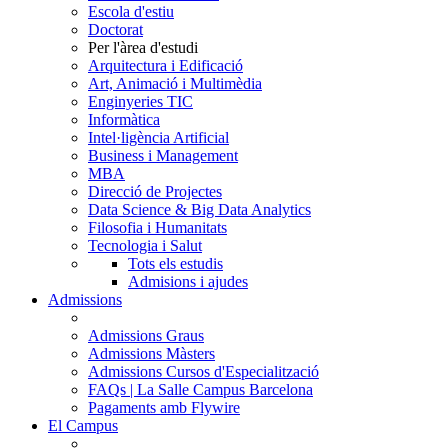
Escola d'estiu
Doctorat
Per l'àrea d'estudi
Arquitectura i Edificació
Art, Animació i Multimèdia
Enginyeries TIC
Informàtica
Intel·ligència Artificial
Business i Management
MBA
Direcció de Projectes
Data Science & Big Data Analytics
Filosofia i Humanitats
Tecnologia i Salut
Tots els estudis
Admisions i ajudes
Admissions
Admissions Graus
Admissions Màsters
Admissions Cursos d'Especialització
FAQs | La Salle Campus Barcelona
Pagaments amb Flywire
El Campus