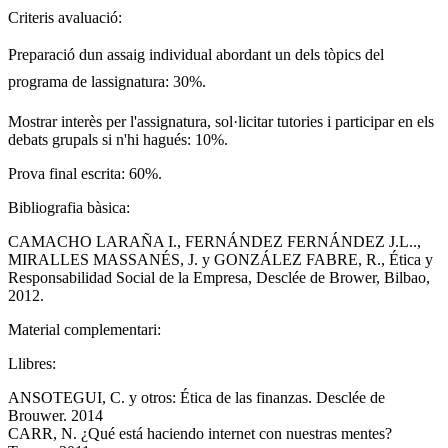
Criteris avaluació:
Preparació dun assaig individual abordant un dels tòpics del
programa de lassignatura: 30%.
Mostrar interès per l'assignatura, sol·licitar tutories i participar en els
debats grupals si n'hi hagués: 10%.
Prova final escrita: 60%.
Bibliografia bàsica:
CAMACHO LARAÑA I., FERNÁNDEZ FERNÁNDEZ J.L..,
MIRALLES MASSANÉS, J. y GONZÁLEZ FABRE, R., Ética y
Responsabilidad Social de la Empresa, Desclée de Brower, Bilbao,
2012.
Material complementari:
Llibres:
ANSOTEGUI, C. y otros: Ética de las finanzas. Desclée de
Brouwer. 2014
CARR, N. ¿Qué está haciendo internet con nuestras mentes?