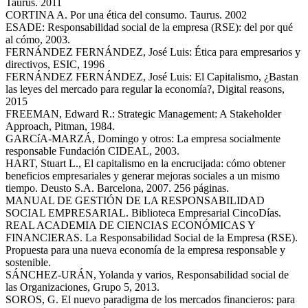
Taurus. 2011
CORTINA A. Por una ética del consumo. Taurus. 2002
ESADE: Responsabilidad social de la empresa (RSE): del por qué
al cómo, 2003.
FERNÁNDEZ FERNÁNDEZ, José Luis: Ética para empresarios y
directivos, ESIC, 1996
FERNÁNDEZ FERNÁNDEZ, José Luis: El Capitalismo, ¿Bastan
las leyes del mercado para regular la economía?, Digital reasons,
2015
FREEMAN, Edward R.: Strategic Management: A Stakeholder
Approach, Pitman, 1984.
GARCíA-MARZÁ, Domingo y otros: La empresa socialmente
responsable Fundación CIDEAL, 2003.
HART, Stuart L., El capitalismo en la encrucijada: cómo obtener
beneficios empresariales y generar mejoras sociales a un mismo
tiempo. Deusto S.A. Barcelona, 2007. 256 páginas.
MANUAL DE GESTIÓN DE LA RESPONSABILIDAD
SOCIAL EMPRESARIAL. Biblioteca Empresarial CincoDías.
REAL ACADEMIA DE CIENCIAS ECONÓMICAS Y
FINANCIERAS. La Responsabilidad Social de la Empresa (RSE).
Propuesta para una nueva economía de la empresa responsable y
sostenible.
SÁNCHEZ-URÁN, Yolanda y varios, Responsabilidad social de
las Organizaciones, Grupo 5, 2013.
SOROS, G. El nuevo paradigma de los mercados financieros: para