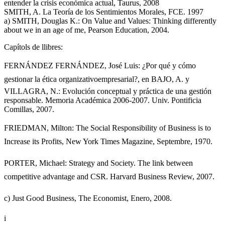
entender la crisis económica actual, Taurus, 2008
SMITH, A. La Teoría de los Sentimientos Morales, FCE. 1997
a) SMITH, Douglas K.: On Value and Values: Thinking differently
about we in an age of me, Pearson Education, 2004.
Capítols de llibres:
FERNÁNDEZ FERNÁNDEZ, José Luis: ¿Por qué y cómo
gestionar la ética organizativoempresarial?, en BAJO, A. y
VILLAGRA, N.: Evolución conceptual y práctica de una gestión
responsable. Memoria Académica 2006-2007. Univ. Pontificia
Comillas, 2007.
FRIEDMAN, Milton: The Social Responsibility of Business is to
Increase its Profits, New York Times Magazine, Septembre, 1970.
PORTER, Michael: Strategy and Society. The link between
competitive advantage and CSR. Harvard Business Review, 2007.
c) Just Good Business, The Economist, Enero, 2008.
i