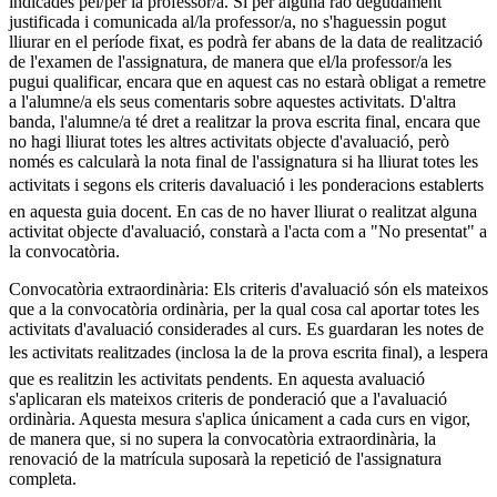
indicades pel/per la professor/a. Si per alguna raó degudament
justificada i comunicada al/la professor/a, no s'haguessin pogut
lliurar en el període fixat, es podrà fer abans de la data de realització
de l'examen de l'assignatura, de manera que el/la professor/a les
pugui qualificar, encara que en aquest cas no estarà obligat a remetre
a l'alumne/a els seus comentaris sobre aquestes activitats. D'altra
banda, l'alumne/a té dret a realitzar la prova escrita final, encara que
no hagi lliurat totes les altres activitats objecte d'avaluació, però
només es calcularà la nota final de l'assignatura si ha lliurat totes les
activitats i segons els criteris davaluació i les ponderacions establerts
en aquesta guia docent. En cas de no haver lliurat o realitzat alguna
activitat objecte d'avaluació, constarà a l'acta com a "No presentat" a
la convocatòria.
Convocatòria extraordinària: Els criteris d'avaluació són els mateixos
que a la convocatòria ordinària, per la qual cosa cal aportar totes les
activitats d'avaluació considerades al curs. Es guardaran les notes de
les activitats realitzades (inclosa la de la prova escrita final), a lespera
que es realitzin les activitats pendents. En aquesta avaluació
s'aplicaran els mateixos criteris de ponderació que a l'avaluació
ordinària. Aquesta mesura s'aplica únicament a cada curs en vigor,
de manera que, si no supera la convocatòria extraordinària, la
renovació de la matrícula suposarà la repetició de l'assignatura
completa.