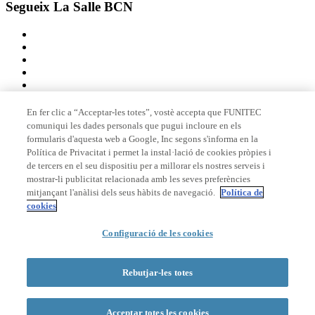
Segueix La Salle BCN
En fer clic a “Acceptar-les totes”, vostè accepta que FUNITEC
comuniqui les dades personals que pugui incloure en els
Membre de
formularis d'aquesta web a Google, Inc segons s'informa en la
Política de Privacitat i permet la instal·lació de cookies pròpies i
de tercers en el seu dispositiu per a millorar els nostres serveis i
mostrar-li publicitat relacionada amb les seves preferències
Acreditacions
mitjançant l'anàlisi dels seus hàbits de navegació.
Política de
cookies
Configuració de les cookies
© 2026 La Salle Campus Barcelona - URL |
Avís legal
|
Política de
privacitat
|
Política de cookies
Rebutjar-les totes
Formulari de cerca
Acceptar totes les cookies