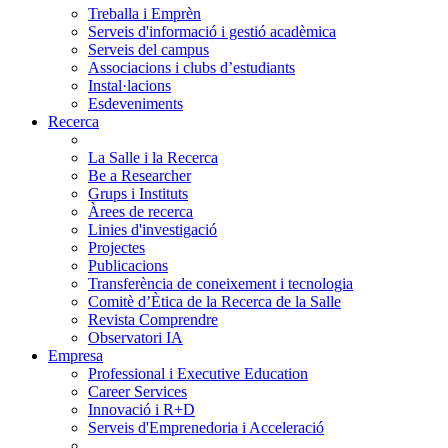
Treballa i Emprèn
Serveis d'informació i gestió acadèmica
Serveis del campus
Associacions i clubs d’estudiants
Instal·lacions
Esdeveniments
Recerca
La Salle i la Recerca
Be a Researcher
Grups i Instituts
Àrees de recerca
Linies d'investigació
Projectes
Publicacions
Transferència de coneixement i tecnologia
Comitè d’Ètica de la Recerca de la Salle
Revista Comprendre
Observatori IA
Empresa
Professional i Executive Education
Career Services
Innovació i R+D
Serveis d'Emprenedoria i Acceleració