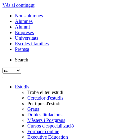
Vés al contingut
Nous alumnes
Alumnes
Alumni
Empreses
Universitats
Escoles i famílies
Premsa
Search
Estudis
Troba el teu estudi
Cercador d'estudis
Per tipus d'estudi
Graus
Dobles titulacions
Màsters i Postgraus
Cursos d'especialització
Formació online
Executive Education