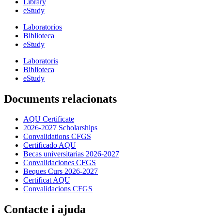
Library
eStudy
Laboratorios
Biblioteca
eStudy
Laboratoris
Biblioteca
eStudy
Documents relacionats
AQU Certificate
2026-2027 Scholarships
Convalidations CFGS
Certificado AQU
Becas universitarias 2026-2027
Convalidaciones CFGS
Beques Curs 2026-2027
Certificat AQU
Convalidacions CFGS
Contacte i ajuda