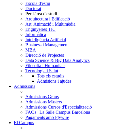
Escola d'estiu
Doctorat
Per l'àrea d'estudi
Arquitectura i Edificació
Art, Animació i Multimèdia
Enginyeries TIC
Informàtica
Intel·ligència Artificial
Business i Management
MBA
Direcció de Projectes
Data Science & Big Data Analytics
Filosofia i Humanitats
Tecnologia i Salut
Tots els estudis
Admisions i ajudes
Admissions
Admissions Graus
Admissions Màsters
Admissions Cursos d'Especialització
FAQs | La Salle Campus Barcelona
Pagaments amb Flywire
El Campus