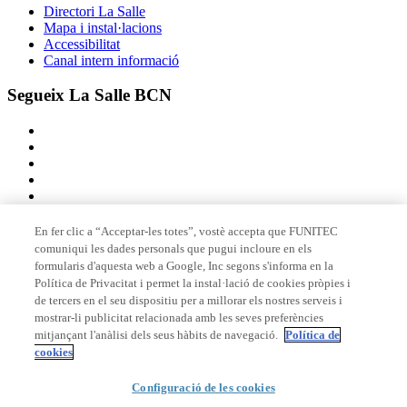
Directori La Salle
Mapa i instal·lacions
Accessibilitat
Canal intern informació
Segueix La Salle BCN
En fer clic a “Acceptar-les totes”, vostè accepta que FUNITEC
comuniqui les dades personals que pugui incloure en els
Membre de
formularis d'aquesta web a Google, Inc segons s'informa en la
Política de Privacitat i permet la instal·lació de cookies pròpies i
de tercers en el seu dispositiu per a millorar els nostres serveis i
mostrar-li publicitat relacionada amb les seves preferències
Acreditacions
mitjançant l'anàlisi dels seus hàbits de navegació.
Política de
cookies
Configuració de les cookies
© 2026 La Salle Campus Barcelona - URL |
Avís legal
|
Política de
privacitat
|
Política de cookies