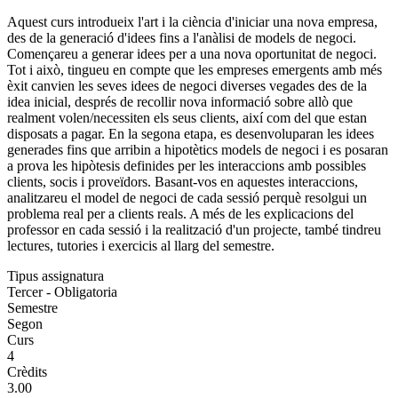
Aquest curs introdueix l'art i la ciència d'iniciar una nova empresa,
des de la generació d'idees fins a l'anàlisi de models de negoci.
Començareu a generar idees per a una nova oportunitat de negoci.
Tot i això, tingueu en compte que les empreses emergents amb més
èxit canvien les seves idees de negoci diverses vegades des de la
idea inicial, després de recollir nova informació sobre allò que
realment volen/necessiten els seus clients, així com del que estan
disposats a pagar. En la segona etapa, es desenvoluparan les idees
generades fins que arribin a hipotètics models de negoci i es posaran
a prova les hipòtesis definides per les interaccions amb possibles
clients, socis i proveïdors. Basant-vos en aquestes interaccions,
analitzareu el model de negoci de cada sessió perquè resolgui un
problema real per a clients reals. A més de les explicacions del
professor en cada sessió i la realització d'un projecte, també tindreu
lectures, tutories i exercicis al llarg del semestre.
Tipus assignatura
Tercer - Obligatoria
Semestre
Segon
Curs
4
Crèdits
3.00