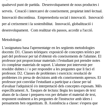
qualsevol punt de partida.  Desenvolupament de nous productes i
serveis.  Creació i intercanvi de coneixement, propietat intel·lectual. 
Innovació discontínua.  Emprenedoria social i innovació.  Innovació
per al creixement i la sostenibilitat.  Innovació, globalització i
desenvolupament.  Com realitzar els passos, accedir a l'acció.
Metodologia:
L'assignatura basa l'aprenentatge en les següents metodologies
docents: D1. Classes teòriques: exposició de conceptes teòrics per
part del professor per tal d'obtenir els coneixements de l'alumne. El
professor pot proporcionar materials i l'estudiant pot prendre notes
i/o completar materials de suport. L'alumne pot intervenir per
resoldre dubtes i / o per respondre a les preguntes que li faci el
professor. D2. Classes de problemes i exercicis: resolució de
problemes i/o presa de decisions amb els coneixements apresos. El
professor pot convidar l'estudiant a participar a classe per tal
d'avaluar l'adquisició i/o interpretació dels conceptes exposats. Més
específicament: A. Tasques de lectura: llegiu les tasques de text
abans de la classe i prepareu-vos per debatre el material de text,
responent oralment a les preguntes de l'instructor amb idees i
pensaments ben organitzats. B. Assistència a classe: s'espera que