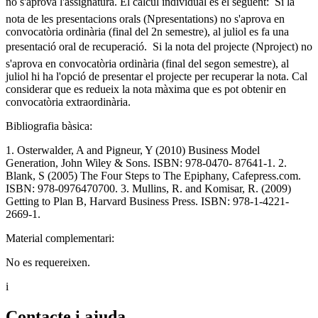
no s'aprova l'assignatura. El càlcul individual és el següent:  Si la
nota de les presentacions orals (Npresentations) no s'aprova en
convocatòria ordinària (final del 2n semestre), al juliol es fa una
presentació oral de recuperació.  Si la nota del projecte (Nproject) no
s'aprova en convocatòria ordinària (final del segon semestre), al
juliol hi ha l'opció de presentar el projecte per recuperar la nota. Cal
considerar que es redueix la nota màxima que es pot obtenir en
convocatòria extraordinària.
Bibliografia bàsica:
1. Osterwalder, A and Pigneur, Y (2010) Business Model
Generation, John Wiley & Sons. ISBN: 978-0470- 87641-1. 2.
Blank, S (2005) The Four Steps to The Epiphany, Cafepress.com.
ISBN: 978-0976470700. 3. Mullins, R. and Komisar, R. (2009)
Getting to Plan B, Harvard Business Press. ISBN: 978-1-4221-
2669-1.
Material complementari:
No es requereixen.
i
Contacte i ajuda