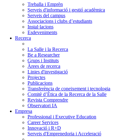
Treballa i Emprèn
Serveis d'informació i gestió acadèmica
Serveis del campus
Associacions i clubs d’estudiants
Instal·lacions
Esdeveniments
Recerca
La Salle i la Recerca
Be a Researcher
Grups i Instituts
Àrees de recerca
Linies d'investigació
Projectes
Publicacions
Transferència de coneixement i tecnologia
Comitè d’Ètica de la Recerca de la Salle
Revista Comprendre
Observatori IA
Empresa
Professional i Executive Education
Career Services
Innovació i R+D
Serveis d'Emprenedoria i Acceleració