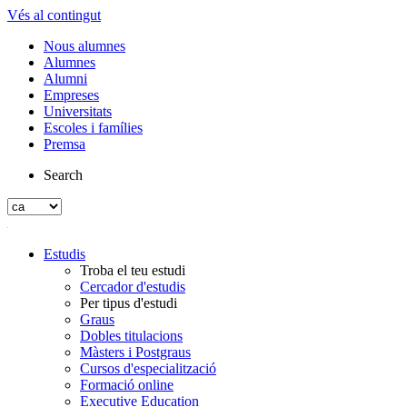
Vés al contingut
Nous alumnes
Alumnes
Alumni
Empreses
Universitats
Escoles i famílies
Premsa
Search
Estudis
Troba el teu estudi
Cercador d'estudis
Per tipus d'estudi
Graus
Dobles titulacions
Màsters i Postgraus
Cursos d'especialització
Formació online
Executive Education