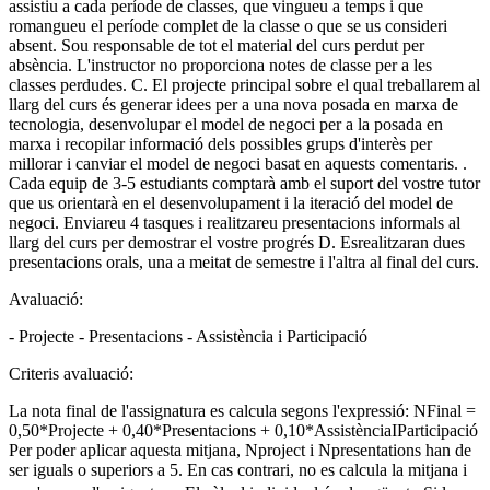
assistiu a cada període de classes, que vingueu a temps i que
romangueu el període complet de la classe o que se us consideri
absent. Sou responsable de tot el material del curs perdut per
absència. L'instructor no proporciona notes de classe per a les
classes perdudes. C. El projecte principal sobre el qual treballarem al
llarg del curs és generar idees per a una nova posada en marxa de
tecnologia, desenvolupar el model de negoci per a la posada en
marxa i recopilar informació dels possibles grups d'interès per
millorar i canviar el model de negoci basat en aquests comentaris. .
Cada equip de 3-5 estudiants comptarà amb el suport del vostre tutor
que us orientarà en el desenvolupament i la iteració del model de
negoci. Enviareu 4 tasques i realitzareu presentacions informals al
llarg del curs per demostrar el vostre progrés D. Esrealitzaran dues
presentacions orals, una a meitat de semestre i l'altra al final del curs.
Avaluació:
- Projecte - Presentacions - Assistència i Participació
Criteris avaluació:
La nota final de l'assignatura es calcula segons l'expressió: NFinal =
0,50*Projecte + 0,40*Presentacions + 0,10*AssistènciaIParticipació
Per poder aplicar aquesta mitjana, Nproject i Npresentations han de
ser iguals o superiors a 5. En cas contrari, no es calcula la mitjana i