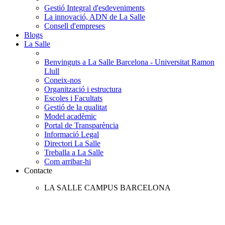
Gestió Integral d'esdeveniments
La innovació, ADN de La Salle
Consell d'empreses
Blogs
La Salle
Benvinguts a La Salle Barcelona - Universitat Ramon
Llull
Coneix-nos
Organització i estructura
Escoles i Facultats
Gestió de la qualitat
Model acadèmic
Portal de Transparència
Informació Legal
Directori La Salle
Treballa a La Salle
Com arribar-hi
Contacte
LA SALLE CAMPUS BARCELONA