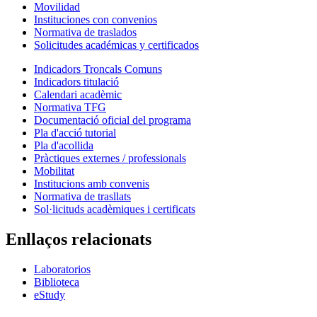
Movilidad
Instituciones con convenios
Normativa de traslados
Solicitudes académicas y certificados
Indicadors Troncals Comuns
Indicadors titulació
Calendari acadèmic
Normativa TFG
Documentació oficial del programa
Pla d'acció tutorial
Pla d'acollida
Pràctiques externes / professionals
Mobilitat
Institucions amb convenis
Normativa de trasllats
Sol·licituds acadèmiques i certificats
Enllaços relacionats
Laboratorios
Biblioteca
eStudy