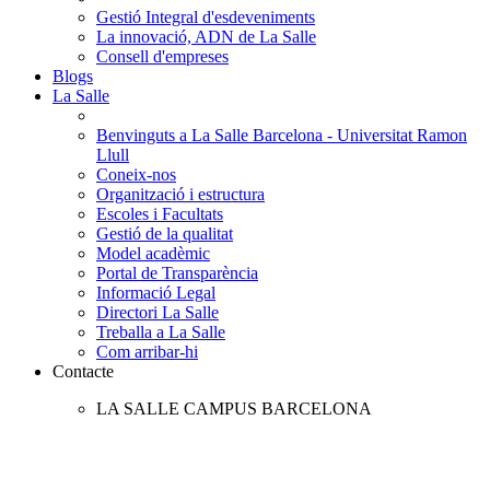
Gestió Integral d'esdeveniments
La innovació, ADN de La Salle
Consell d'empreses
Blogs
La Salle
Benvinguts a La Salle Barcelona - Universitat Ramon
Llull
Coneix-nos
Organització i estructura
Escoles i Facultats
Gestió de la qualitat
Model acadèmic
Portal de Transparència
Informació Legal
Directori La Salle
Treballa a La Salle
Com arribar-hi
Contacte
LA SALLE CAMPUS BARCELONA