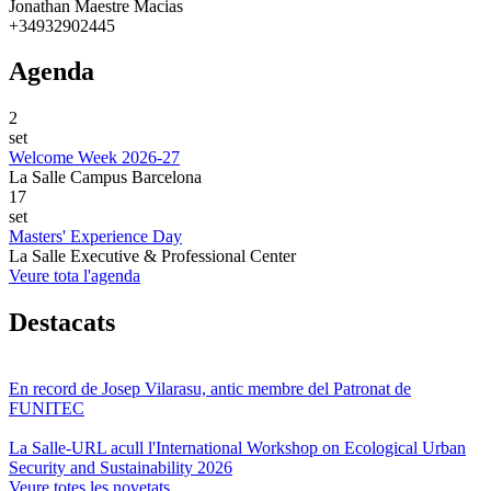
Jonathan Maestre Macias
+34932902445
Agenda
2
set
Welcome Week 2026-27
La Salle Campus Barcelona
17
set
Masters' Experience Day
La Salle Executive & Professional Center
Veure tota l'agenda
Destacats
En record de Josep Vilarasu, antic membre del Patronat de
FUNITEC
La Salle-URL acull l'International Workshop on Ecological Urban
Security and Sustainability 2026
Veure totes les novetats