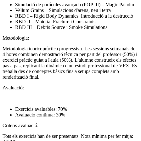
Simulació de partícules avançada (POP III) – Magic Paladin
Vellum Grains – Simulacions d'arena, neu i terra
RBD I – Rigid Body Dynamics. Introducció a la destrucció
RBD II – Material Fracture i Constraints
RBD III – Debris Source i Smoke Simulations
Metodologia:
Metodologia teoricopràctica progressiva. Les sessions setmanals de
4 hores combinen demostració tècnica per part del professor (50%) i
exercici pràctic guiat a l'aula (50%). L'alumne construeix els efectes
pas a pas, replicant la dinàmica d'un estudi professional de VFX. Es
treballa des de conceptes bàsics fins a setups complets amb
renderització final.
Avaluació:
Exercicis avaluables: 70%
Avaluació contínua: 30%
Criteris avaluació:
Tots els exercicis han de ser presentats. Nota mínima per fer mitja: