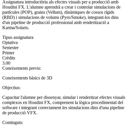
Assignatura introductòria als efectes visuals per a producció amb
Houdini FX. L'alumne aprendrà a crear i controlar simulacions de
partícules (POP), grains (Vellum), dinàmiques de cossos rígids
(RBD) i simulacions de volums (Pyro/Smoke), integrant-los dins
d'un pipeline de producció professional amb renderització a
Karma/Solaris.
Tipus assignatura
Optativa
Semestre
Primer
Crèdits
3.00
Coneixements previs:
Coneixements bàsics de 3D
Objectius:
Capacitar l'alumne per dissenyar, simular i renderitzar efectes visuals
complexos en Houdini FX, comprenent la lògica procedimental del
software i integrant correctament les simulacions dins d'una pipeline
de producció VFX.
Continguts: