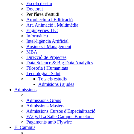
Escola d'estiu
Doctorat
Per l'àrea d'estudi
Arquitectura i Edificació
Art, Animació i Multimèdia
Enginyeries TIC
Informàtica
Intel·ligència Artificial
Business i Management
MBA
Direcció de Projectes
Data Science & Big Data Analytics
Filosofia i Humanitats
Tecnologia i Salut
Tots els estudis
Admisions i ajudes
Admissions
Admissions Graus
Admissions Màsters
Admissions Cursos d'Especialització
FAQs | La Salle Campus Barcelona
Pagaments amb Flywire
El Campus