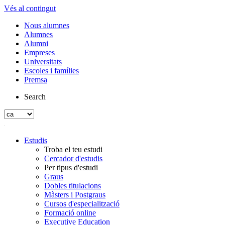
Vés al contingut
Nous alumnes
Alumnes
Alumni
Empreses
Universitats
Escoles i famílies
Premsa
Search
Estudis
Troba el teu estudi
Cercador d'estudis
Per tipus d'estudi
Graus
Dobles titulacions
Màsters i Postgraus
Cursos d'especialització
Formació online
Executive Education