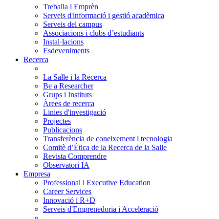
Treballa i Emprèn
Serveis d'informació i gestió acadèmica
Serveis del campus
Associacions i clubs d’estudiants
Instal·lacions
Esdeveniments
Recerca
La Salle i la Recerca
Be a Researcher
Grups i Instituts
Àrees de recerca
Linies d'investigació
Projectes
Publicacions
Transferència de coneixement i tecnologia
Comitè d’Ètica de la Recerca de la Salle
Revista Comprendre
Observatori IA
Empresa
Professional i Executive Education
Career Services
Innovació i R+D
Serveis d'Emprenedoria i Acceleració