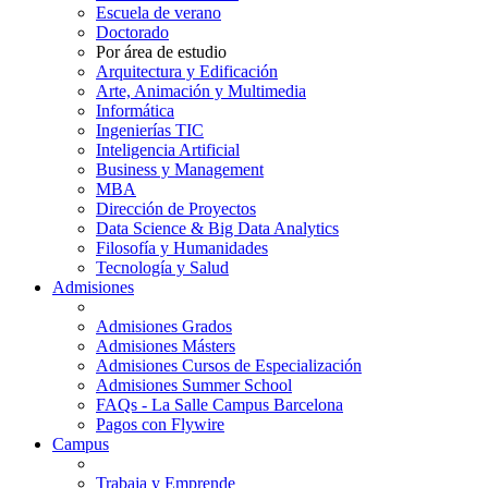
Escuela de verano
Doctorado
Por área de estudio
Arquitectura y Edificación
Arte, Animación y Multimedia
Informática
Ingenierías TIC
Inteligencia Artificial
Business y Management
MBA
Dirección de Proyectos
Data Science & Big Data Analytics
Filosofía y Humanidades
Tecnología y Salud
Admisiones
Admisiones Grados
Admisiones Másters
Admisiones Cursos de Especialización
Admisiones Summer School
FAQs - La Salle Campus Barcelona
Pagos con Flywire
Campus
Trabaja y Emprende