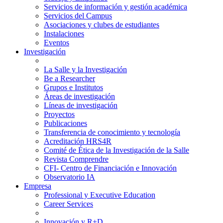
Servicios de información y gestión académica
Servicios del Campus
Asociaciones y clubes de estudiantes
Instalaciones
Eventos
Investigación
La Salle y la Investigación
Be a Researcher
Grupos e Institutos
Áreas de investigación
Líneas de investigación
Proyectos
Publicaciones
Transferencia de conocimiento y tecnología
Acreditación HRS4R
Comité de Ética de la Investigación de la Salle
Revista Comprendre
CFI- Centro de Financiación e Innovación
Observatorio IA
Empresa
Professional y Executive Education
Career Services
Innovación y R+D