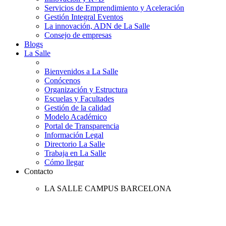
Servicios de Emprendimiento y Aceleración
Gestión Integral Eventos
La innovación, ADN de La Salle
Consejo de empresas
Blogs
La Salle
Bienvenidos a La Salle
Conócenos
Organización y Estructura
Escuelas y Facultades
Gestión de la calidad
Modelo Académico
Portal de Transparencia
Información Legal
Directorio La Salle
Trabaja en La Salle
Cómo llegar
Contacto
LA SALLE CAMPUS BARCELONA