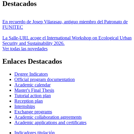
Destacados
En recuerdo de Josep Vilarasau, antiguo miembro del Patronato de
FUNITEC
La Salle-URL acoge el International Workshop on Ecological Urban
Security and Sustainability 2026.
Ver todas las novedades
Enlaces Destacados
Degree Indicators
Official program documentation
Academic calendar
Master's Final Thesis
Tutorial action plan
Reception plan
Internships
Exchange programs
Academic collaboration agreements
Academic applications and certificates
Indicadores titulación