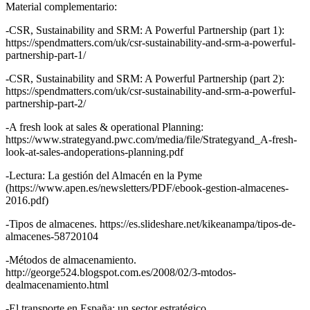
Material complementario:
-CSR, Sustainability and SRM: A Powerful Partnership (part 1):
https://spendmatters.com/uk/csr-sustainability-and-srm-a-powerful-
partnership-part-1/
-CSR, Sustainability and SRM: A Powerful Partnership (part 2):
https://spendmatters.com/uk/csr-sustainability-and-srm-a-powerful-
partnership-part-2/
-A fresh look at sales & operational Planning:
https://www.strategyand.pwc.com/media/file/Strategyand_A-fresh-
look-at-sales-andoperations-planning.pdf
-Lectura: La gestión del Almacén en la Pyme
(https://www.apen.es/newsletters/PDF/ebook-gestion-almacenes-
2016.pdf)
-Tipos de almacenes. https://es.slideshare.net/kikeanampa/tipos-de-
almacenes-58720104
-Métodos de almacenamiento.
http://george524.blogspot.com.es/2008/02/3-mtodos-
dealmacenamiento.html
-El transporte en España: un sector estratégico,