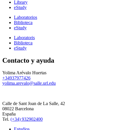
Library
eStudy
Laboratorios
Biblioteca
eStudy
Laboratoris
Biblioteca
eStudy
Contacto y ayuda
Yolima Arévalo Huertas
+34937977426
yolima.arevalo@salle.url.edu
Calle de Sant Joan de La Salle, 42
08022 Barcelona
España
Tel.
(+34) 932902400
Estudios