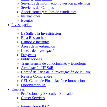
Servicios de información y gestión académica
Servicios del Campus
Asociaciones y clubes de estudiantes
Instalaciones
Eventos
Investigación
La Salle y la Investigación
Be a Researcher
Grupos e Institutos
Áreas de investigación
Líneas de investigación
Proyectos
Publicaciones
Transferencia de conocimiento y tecnología
Acreditación HRS4R
Comité de Ética de la Investigación de la Salle
Revista Comprendre
CFI- Centro de Financiación e Innovación
Observatorio IA
Empresa
Professional y Executive Education
Career Services
Innovación y R+D