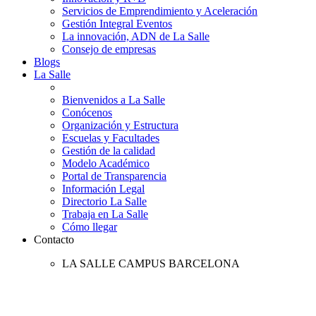
Servicios de Emprendimiento y Aceleración
Gestión Integral Eventos
La innovación, ADN de La Salle
Consejo de empresas
Blogs
La Salle
Bienvenidos a La Salle
Conócenos
Organización y Estructura
Escuelas y Facultades
Gestión de la calidad
Modelo Académico
Portal de Transparencia
Información Legal
Directorio La Salle
Trabaja en La Salle
Cómo llegar
Contacto
LA SALLE CAMPUS BARCELONA