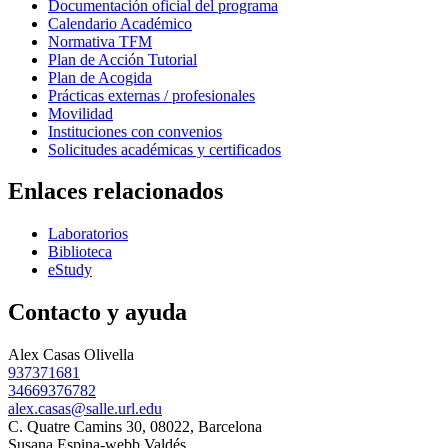
Documentación oficial del programa
Calendario Académico
Normativa TFM
Plan de Acción Tutorial
Plan de Acogida
Prácticas externas / profesionales
Movilidad
Instituciones con convenios
Solicitudes académicas y certificados
Enlaces relacionados
Laboratorios
Biblioteca
eStudy
Contacto y ayuda
Alex Casas Olivella
937371681
34669376782
alex.casas@salle.url.edu
C. Quatre Camins 30, 08022, Barcelona
Susana Espina-webb Valdés