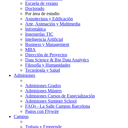
Escuela de verano
Doctorado
Por área de estudio
Arquitectura y Edificación
Arte, Animación y Multimedia
Informática
Ingenierías TIC
Inteligencia Artificial
Business y Management
MBA
Dirección de Proyectos
Data Science & Big Data Analytics
Filosofía y Humanidades
Tecnología y Salud
Admisiones
Admisiones Grados
Admisiones Másters
Admisiones Cursos de Especialización
Admisiones Summer School
FAQs - La Salle Campus Barcelona
Pagos con Flywire
Campus
Trabaja y Emprende