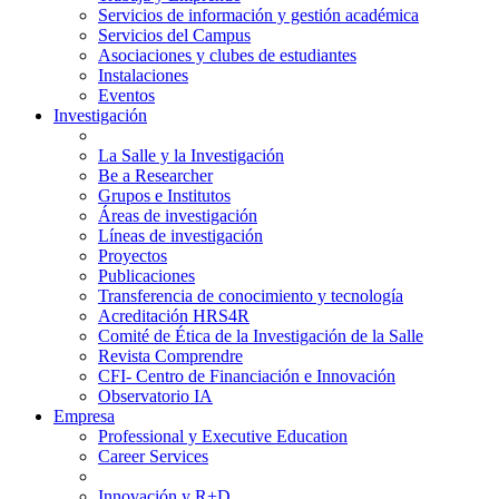
Servicios de información y gestión académica
Servicios del Campus
Asociaciones y clubes de estudiantes
Instalaciones
Eventos
Investigación
La Salle y la Investigación
Be a Researcher
Grupos e Institutos
Áreas de investigación
Líneas de investigación
Proyectos
Publicaciones
Transferencia de conocimiento y tecnología
Acreditación HRS4R
Comité de Ética de la Investigación de la Salle
Revista Comprendre
CFI- Centro de Financiación e Innovación
Observatorio IA
Empresa
Professional y Executive Education
Career Services
Innovación y R+D