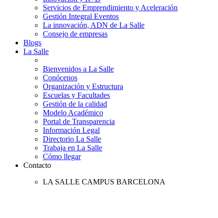
Servicios de Emprendimiento y Aceleración
Gestión Integral Eventos
La innovación, ADN de La Salle
Consejo de empresas
Blogs
La Salle
Bienvenidos a La Salle
Conócenos
Organización y Estructura
Escuelas y Facultades
Gestión de la calidad
Modelo Académico
Portal de Transparencia
Información Legal
Directorio La Salle
Trabaja en La Salle
Cómo llegar
Contacto
LA SALLE CAMPUS BARCELONA