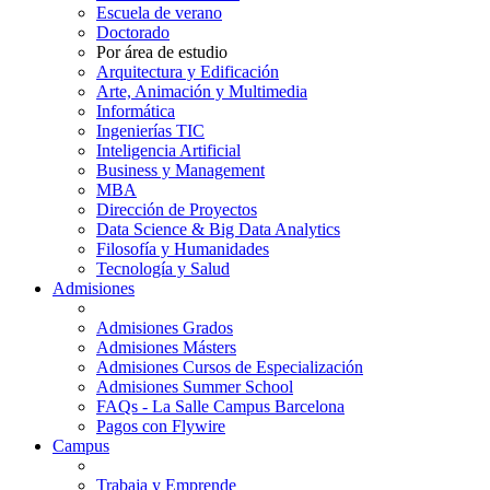
Escuela de verano
Doctorado
Por área de estudio
Arquitectura y Edificación
Arte, Animación y Multimedia
Informática
Ingenierías TIC
Inteligencia Artificial
Business y Management
MBA
Dirección de Proyectos
Data Science & Big Data Analytics
Filosofía y Humanidades
Tecnología y Salud
Admisiones
Admisiones Grados
Admisiones Másters
Admisiones Cursos de Especialización
Admisiones Summer School
FAQs - La Salle Campus Barcelona
Pagos con Flywire
Campus
Trabaja y Emprende