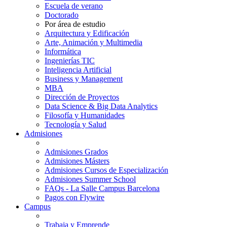
Escuela de verano
Doctorado
Por área de estudio
Arquitectura y Edificación
Arte, Animación y Multimedia
Informática
Ingenierías TIC
Inteligencia Artificial
Business y Management
MBA
Dirección de Proyectos
Data Science & Big Data Analytics
Filosofía y Humanidades
Tecnología y Salud
Admisiones
Admisiones Grados
Admisiones Másters
Admisiones Cursos de Especialización
Admisiones Summer School
FAQs - La Salle Campus Barcelona
Pagos con Flywire
Campus
Trabaja y Emprende