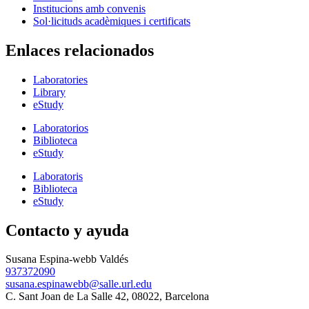
Institucions amb convenis
Sol·licituds acadèmiques i certificats
Enlaces relacionados
Laboratories
Library
eStudy
Laboratorios
Biblioteca
eStudy
Laboratoris
Biblioteca
eStudy
Contacto y ayuda
Susana Espina-webb Valdés
937372090
susana.espinawebb@salle.url.edu
C. Sant Joan de La Salle 42, 08022, Barcelona