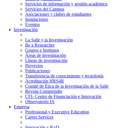
Servicios de información y gestión académica
Servicios del Campus
Asociaciones y clubes de estudiantes
Instalaciones
Eventos
Investigación
La Salle y la Investigación
Be a Researcher
Grupos e Institutos
Áreas de investigación
Líneas de investigación
Proyectos
Publicaciones
Transferencia de conocimiento y tecnología
Acreditación HRS4R
Comité de Ética de la Investigación de la Salle
Revista Comprendre
CFI- Centro de Financiación e Innovación
Observatorio IA
Empresa
Professional y Executive Education
Career Services
Innovación y R+D