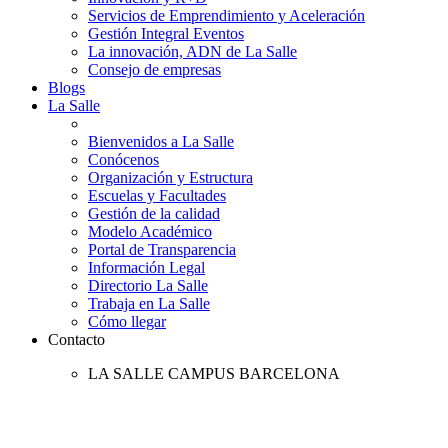
Servicios de Emprendimiento y Aceleración
Gestión Integral Eventos
La innovación, ADN de La Salle
Consejo de empresas
Blogs
La Salle
Bienvenidos a La Salle
Conócenos
Organización y Estructura
Escuelas y Facultades
Gestión de la calidad
Modelo Académico
Portal de Transparencia
Información Legal
Directorio La Salle
Trabaja en La Salle
Cómo llegar
Contacto
LA SALLE CAMPUS BARCELONA