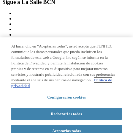
Sigue a La Salle BCN
Al hacer clic en “Aceptarlas todas”, usted acepta que FUNITEC
comunique los datos personales que pueda incluir en los
Miembro de
formularios de esta web a Google, Inc según se informa en la
Política de Privacidad y permite la instalación de cookies
propias y de terceros en su dispositivo para mejorar nuestros
servicios y mostrarle publicidad relacionada con sus preferencias
Acreditaciones
mediante el análisis de sus hábitos de navegación.
Política de
privacidad
Configuración cookies
© 2026 La Salle Campus Barcelona - URL |
Aviso legal
|
Política de
privacidad
|
Política de cookies
Rechazarlas todas
Formulario de búsqueda
Aceptarlas todas