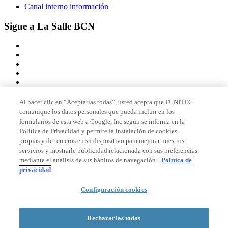
Canal interno información
Sigue a La Salle BCN
Al hacer clic en “Aceptarlas todas”, usted acepta que FUNITEC
comunique los datos personales que pueda incluir en los
Miembro de
formularios de esta web a Google, Inc según se informa en la
Política de Privacidad y permite la instalación de cookies
propias y de terceros en su dispositivo para mejorar nuestros
servicios y mostrarle publicidad relacionada con sus preferencias
Acreditaciones
mediante el análisis de sus hábitos de navegación.
Política de
privacidad
Configuración cookies
© 2026 La Salle Campus Barcelona - URL |
Aviso legal
|
Política de
privacidad
|
Política de cookies
Rechazarlas todas
Formulario de búsqueda