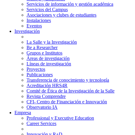
Servicios de información y gestión académica
Servicios del Campus
Asociaciones y clubes de estudiantes
Instalaciones
Eventos
Investigación
La Salle y la Investigación
Be a Researcher
Grupos e Institutos
Áreas de investigación
Líneas de investigación
Proyectos
Publicaciones
Transferencia de conocimiento y tecnología
Acreditación HRS4R
Comité de Ética de la Investigación de la Salle
Revista Comprendre
CFI- Centro de Financiación e Innovación
Observatorio IA
Empresa
Professional y Executive Education
Career Services
Innovación y R+D