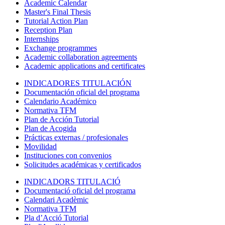
Academic Calendar
Master's Final Thesis
Tutorial Action Plan
Reception Plan
Internships
Exchange programmes
Academic collaboration agreements
Academic applications and certificates
INDICADORES TITULACIÓN
Documentación oficial del programa
Calendario Académico
Normativa TFM
Plan de Acción Tutorial
Plan de Acogida
Prácticas externas / profesionales
Movilidad
Instituciones con convenios
Solicitudes académicas y certificados
INDICADORS TITULACIÓ
Documentació oficial del programa
Calendari Acadèmic
Normativa TFM
Pla d’Acció Tutorial