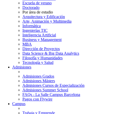
Escuela de verano
Doctorado
Por área de estudio
Arquitectura y Edificación
Arte, Animación y Multimedia
Informática
Ingenierías TIC
Inteligencia Artificial
Business y Management
MBA
Dirección de Proyectos
Data Science & Big Data Analytics
Filosofía y Humanidades
Tecnología y Salud
Admisiones
Admisiones Grados
Admisiones Másters
Admisiones Cursos de Especialización
Admisiones Summer School
FAQs - La Salle Campus Barcelona
Pagos con Flywire
Campus
Trabaja y Emprende