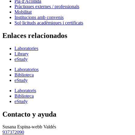
Pla d'Acollida
Pràctiques externes / professionals
Mobilitat
Institucions amb convenis
Sol·licituds acadèmiques i certificats
Enlaces relacionados
Laboratories
Library
eStudy
Laboratorios
Biblioteca
eStudy
Laboratoris
Biblioteca
eStudy
Contacto y ayuda
Susana Espina-webb Valdés
937372090