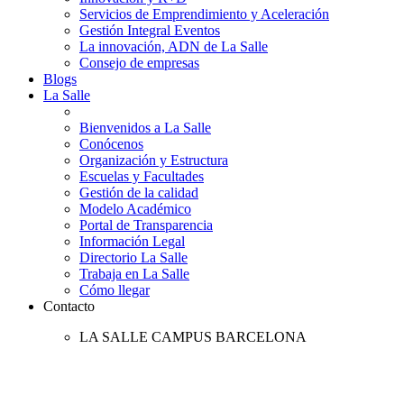
Servicios de Emprendimiento y Aceleración
Gestión Integral Eventos
La innovación, ADN de La Salle
Consejo de empresas
Blogs
La Salle
Bienvenidos a La Salle
Conócenos
Organización y Estructura
Escuelas y Facultades
Gestión de la calidad
Modelo Académico
Portal de Transparencia
Información Legal
Directorio La Salle
Trabaja en La Salle
Cómo llegar
Contacto
LA SALLE CAMPUS BARCELONA