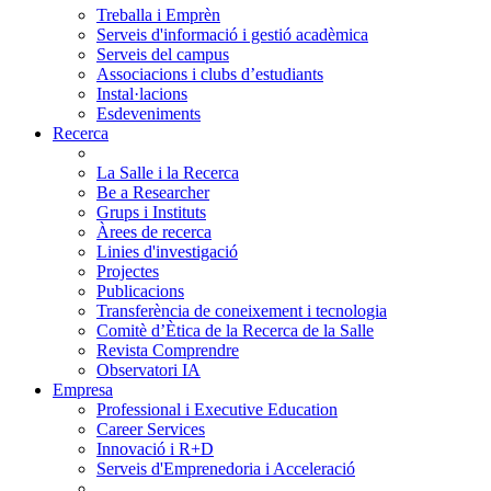
Treballa i Emprèn
Serveis d'informació i gestió acadèmica
Serveis del campus
Associacions i clubs d’estudiants
Instal·lacions
Esdeveniments
Recerca
La Salle i la Recerca
Be a Researcher
Grups i Instituts
Àrees de recerca
Linies d'investigació
Projectes
Publicacions
Transferència de coneixement i tecnologia
Comitè d’Ètica de la Recerca de la Salle
Revista Comprendre
Observatori IA
Empresa
Professional i Executive Education
Career Services
Innovació i R+D
Serveis d'Emprenedoria i Acceleració