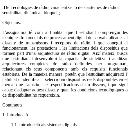
-De Tecnologies de ràdio, caracterització dels sistemes de ràdio:
sensibilitat, dinàmica i bloqueig.
Objectius:
L'assignatura té com a finalitat que l estudiant comprengui les
tècniques fonamentals de processament digital de senyal aplicades al
disseny de transmissors i receptors de ràdio, i que conegui el
funcionament, les prestacions i les limitacions dels dispositius que
formen part d'una arquitectura de ràdio digital. Així mateix, busca
que l'estudiantat desenvolupi la capacitat de sintetitzar i analitzar
arquitectures completes de ràdio definides per programari,
relacionant els seus components amb els requisits funcionals
establerts. De la mateixa manera, pretén que l'estudiant adquireixi l'
habilitat d' identificar i seleccionar dispositius reals disponibles en el
mercat que s'ajustin a les especificacions d' un disseny, i que sigui
capaç d'adaptar aquest disseny quan les condicions tecnològiques o
de disponibilitat ho requereixin.
Continguts:
1. Introducció
1.1. Introducció als sistemes digitals