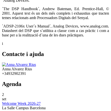
´Analog Devices.
`The DSP Handbook´, Andrew Bateman, Ed. Prentice-Hall, ©
2001. Aquest text és un dels més complets i exhaustius que tracten
temes relacionats amb Processadors Digitals del Senyal.
`ADSP-2106x User´s Manual´, Analog Devices, www.analog.com.
Datasheet del DSP que s´utilitza a classe com a cas pràctic i com a
base per a la realització d´una de les dues pràctiques.
i
Contacte i ajuda
Anna Alvarez Rius
+34932902391
Agenda
2
set
Welcome Week 2026-27
La Salle Campus Barcelona