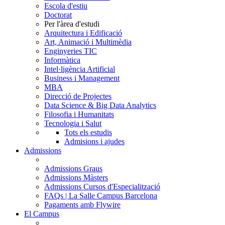
Escola d'estiu
Doctorat
Per l'àrea d'estudi
Arquitectura i Edificació
Art, Animació i Multimèdia
Enginyeries TIC
Informàtica
Intel·ligència Artificial
Business i Management
MBA
Direcció de Projectes
Data Science & Big Data Analytics
Filosofia i Humanitats
Tecnologia i Salut
Tots els estudis
Admisions i ajudes
Admissions
Admissions Graus
Admissions Màsters
Admissions Cursos d'Especialització
FAQs | La Salle Campus Barcelona
Pagaments amb Flywire
El Campus