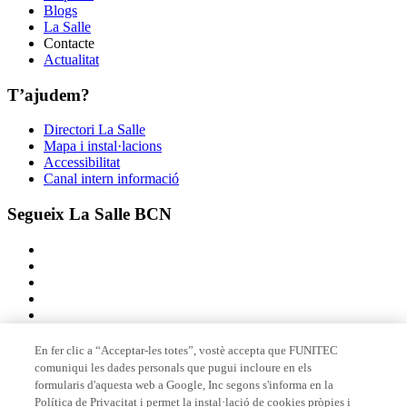
Blogs
La Salle
Contacte
Actualitat
T’ajudem?
Directori La Salle
Mapa i instal·lacions
Accessibilitat
Canal intern informació
Segueix La Salle BCN
En fer clic a “Acceptar-les totes”, vostè accepta que FUNITEC
comuniqui les dades personals que pugui incloure en els
Membre de
formularis d'aquesta web a Google, Inc segons s'informa en la
Política de Privacitat i permet la instal·lació de cookies pròpies i