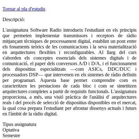
Tornar al pla d'estudis
Descripció:
L'assignatura Software Radio introdueix l'estudiant en els principis
que permeten implementar transmissors i receptors de ràdio
mitjançant tècniques de processament digital, establint un pont entre
els fonaments teòrics de les comunicacions i la seva materialització
en arquitectures flexibles i reconfigurables. Al llarg del curs
s'aborden els conceptes essencials dels sistemes digitals i de
comunicació, el paper dels conversors A/D i D/A, i el funcionament
dels dispositius especialitzats —com ASICs, DDC/DUC i
processadors DSP— que intervenen en els sistemes de ràdio definits
per programari. Aquesta base permet comprendre com es
caracteritzen les prestacions de cada bloc i com se sintetitzen
arquitectures completes a partir de requisits funcionals. L'assignatura
proporciona, a més, una visió pràctica de l'anàlisi d' arquitectures
reals i del procés de selecció de dispositius disponibles en el mercat,
la qual cosa prepara l'estudiant per afrontar dissenys actuals i futurs
en l'àmbit de la ràdio digital.
Tipus assignatura
Optativa
Semestre