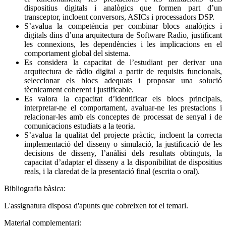
dispositius digitals i analògics que formen part d’un
transceptor, incloent conversors, ASICs i processadors DSP.
S’avalua la competència per combinar blocs analògics i
digitals dins d’una arquitectura de Software Radio, justificant
les connexions, les dependències i les implicacions en el
comportament global del sistema.
Es considera la capacitat de l’estudiant per derivar una
arquitectura de ràdio digital a partir de requisits funcionals,
seleccionar els blocs adequats i proposar una solució
tècnicament coherent i justificable.
Es valora la capacitat d’identificar els blocs principals,
interpretar-ne el comportament, avaluar-ne les prestacions i
relacionar-les amb els conceptes de processat de senyal i de
comunicacions estudiats a la teoria.
S’avalua la qualitat del projecte pràctic, incloent la correcta
implementació del disseny o simulació, la justificació de les
decisions de disseny, l’anàlisi dels resultats obtinguts, la
capacitat d’adaptar el disseny a la disponibilitat de dispositius
reals, i la claredat de la presentació final (escrita o oral).
Bibliografia bàsica:
L'assignatura disposa d'apunts que cobreixen tot el temari.
Material complementari: