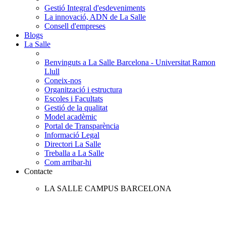
Gestió Integral d'esdeveniments
La innovació, ADN de La Salle
Consell d'empreses
Blogs
La Salle
Benvinguts a La Salle Barcelona - Universitat Ramon
Llull
Coneix-nos
Organització i estructura
Escoles i Facultats
Gestió de la qualitat
Model acadèmic
Portal de Transparència
Informació Legal
Directori La Salle
Treballa a La Salle
Com arribar-hi
Contacte
LA SALLE CAMPUS BARCELONA