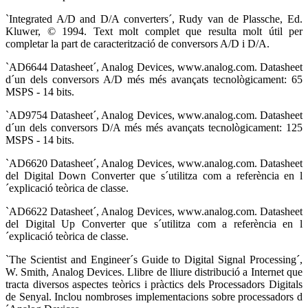
`Integrated A/D and D/A converters´, Rudy van de Plassche, Ed.
Kluwer, © 1994. Text molt complet que resulta molt útil per
completar la part de caracterització de conversors A/D i D/A.
`AD6644 Datasheet´, Analog Devices, www.analog.com. Datasheet
d´un dels conversors A/D més més avançats tecnològicament: 65
MSPS - 14 bits.
`AD9754 Datasheet´, Analog Devices, www.analog.com. Datasheet
d´un dels conversors D/A més més avançats tecnològicament: 125
MSPS - 14 bits.
`AD6620 Datasheet´, Analog Devices, www.analog.com. Datasheet
del Digital Down Converter que s´utilitza com a referència en l
´explicació teòrica de classe.
`AD6622 Datasheet´, Analog Devices, www.analog.com. Datasheet
del Digital Up Converter que s´utilitza com a referència en l
´explicació teòrica de classe.
`The Scientist and Engineer´s Guide to Digital Signal Processing´,
W. Smith, Analog Devices. Llibre de lliure distribució a Internet que
tracta diversos aspectes teòrics i pràctics dels Processadors Digitals
de Senyal. Inclou nombroses implementacions sobre processadors d