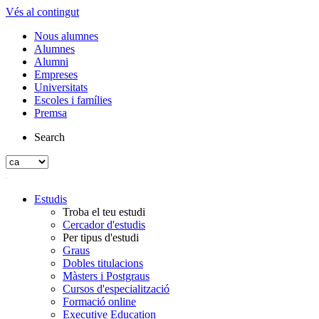
Vés al contingut
Nous alumnes
Alumnes
Alumni
Empreses
Universitats
Escoles i famílies
Premsa
Search
Estudis
Troba el teu estudi
Cercador d'estudis
Per tipus d'estudi
Graus
Dobles titulacions
Màsters i Postgraus
Cursos d'especialització
Formació online
Executive Education