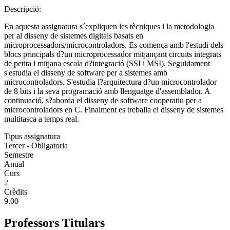
Descripció:
En aquesta assignatura s´expliquen les tècniques i la metodologia
per al disseny de sistemes digitals basats en
microprocessadors/microcontroladors. Es comença amb l'estudi dels
blocs principals d?un microprocessador mitjançant circuits integrats
de petita i mitjana escala d?integració (SSI i MSI). Seguidament
s'estudia el disseny de software per a sistemes amb
microcontroladors. S'estudia l?arquitectura d?un microcontrolador
de 8 bits i la seva programació amb llenguatge d'assemblador. A
continuació, s?aborda el disseny de software cooperatiu per a
microcontroladors en C. Finalment es treballa el disseny de sistemes
multitasca a temps real.
Tipus assignatura
Tercer - Obligatoria
Semestre
Anual
Curs
2
Crèdits
9.00
Professors Titulars