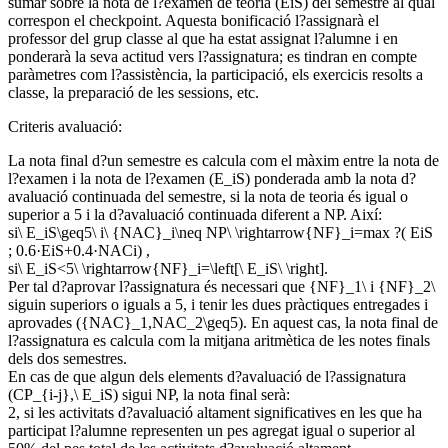
sumar sobre la nota de l?examen de teoria (EiS) del semestre al qual
correspon el checkpoint. Aquesta bonificació l?assignarà el
professor del grup classe al que ha estat assignat l?alumne i en
ponderarà la seva actitud vers l?assignatura; es tindran en compte
paràmetres com l?assistència, la participació, els exercicis resolts a
classe, la preparació de les sessions, etc.
Criteris avaluació:
La nota final d?un semestre es calcula com el màxim entre la nota de
l?examen i la nota de l?examen (E_iS) ponderada amb la nota d?
avaluació continuada del semestre, si la nota de teoria és igual o
superior a 5 i la d?avaluació continuada diferent a NP. Així:
si\ E_iS\geq5\ i\ {NAC}_i\neq NP\ \rightarrow{NF}_i=max ?( EiS
; 0.6·EiS+0.4·NACi) ,
si\ E_iS<5\ \rightarrow{NF}_i=\left[\ E_iS\ \right].
Per tal d?aprovar l?assignatura és necessari que {NF}_1\ i {NF}_2\
siguin superiors o iguals a 5, i tenir les dues pràctiques entregades i
aprovades ({NAC}_1,NAC_2\geq5). En aquest cas, la nota final de
l?assignatura es calcula com la mitjana aritmètica de les notes finals
dels dos semestres.
En cas de que algun dels elements d?avaluació de l?assignatura
(CP_{i-j},\ E_iS) sigui NP, la nota final serà:
2, si les activitats d?avaluació altament significatives en les que ha
participat l?alumne representen un pes agregat igual o superior al