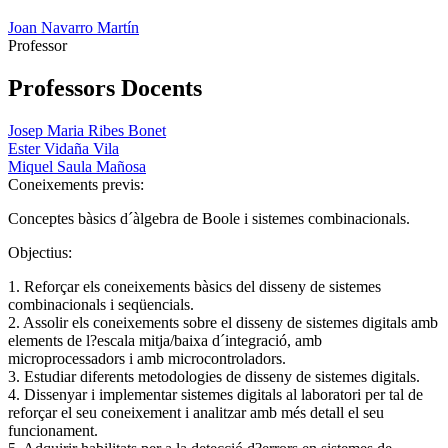
Joan Navarro Martín
Professor
Professors Docents
Josep Maria Ribes Bonet
Ester Vidaña Vila
Miquel Saula Mañosa
Coneixements previs:
Conceptes bàsics d´àlgebra de Boole i sistemes combinacionals.
Objectius:
1. Reforçar els coneixements bàsics del disseny de sistemes
combinacionals i seqüencials.
2. Assolir els coneixements sobre el disseny de sistemes digitals amb
elements de l?escala mitja/baixa d´integració, amb
microprocessadors i amb microcontroladors.
3. Estudiar diferents metodologies de disseny de sistemes digitals.
4. Dissenyar i implementar sistemes digitals al laboratori per tal de
reforçar el seu coneixement i analitzar amb més detall el seu
funcionament.