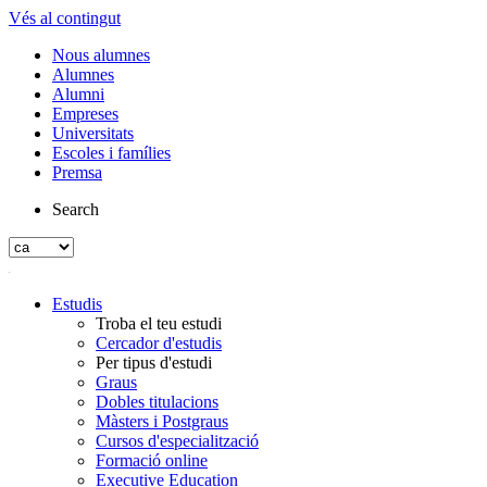
Vés al contingut
Nous alumnes
Alumnes
Alumni
Empreses
Universitats
Escoles i famílies
Premsa
Search
Estudis
Troba el teu estudi
Cercador d'estudis
Per tipus d'estudi
Graus
Dobles titulacions
Màsters i Postgraus
Cursos d'especialització
Formació online
Executive Education