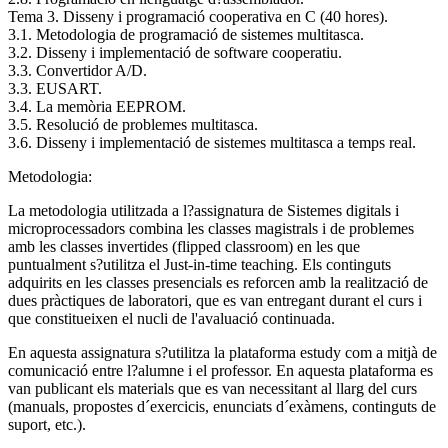
Tema 3. Disseny i programació cooperativa en C (40 hores).
3.1. Metodologia de programació de sistemes multitasca.
3.2. Disseny i implementació de software cooperatiu.
3.3. Convertidor A/D.
3.3. EUSART.
3.4. La memòria EEPROM.
3.5. Resolució de problemes multitasca.
3.6. Disseny i implementació de sistemes multitasca a temps real.
Metodologia:
La metodologia utilitzada a l?assignatura de Sistemes digitals i
microprocessadors combina les classes magistrals i de problemes
amb les classes invertides (flipped classroom) en les que
puntualment s?utilitza el Just-in-time teaching. Els continguts
adquirits en les classes presencials es reforcen amb la realització de
dues pràctiques de laboratori, que es van entregant durant el curs i
que constitueixen el nucli de l'avaluació continuada.
En aquesta assignatura s?utilitza la plataforma estudy com a mitjà de
comunicació entre l?alumne i el professor. En aquesta plataforma es
van publicant els materials que es van necessitant al llarg del curs
(manuals, propostes d´exercicis, enunciats d´exàmens, continguts de
suport, etc.).