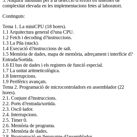
5. Adquirir habilitats per a la detecció d?errors en sistemes de
complexitat elevada en les implementacions fetes al laboratori.
Continguts:
Tema 1. La miniCPU (18 hores).
1.1 Arquitectura general d?una CPU.
1.2 Fetch i decoding d?instruccions.
1.3 La Pila (stack).
1.4 Execució d?instruccions de salt.
1.5 Memòria de dades, mapa de memòria, adreçament i interfície d?
Entrada/Sortida.
1.6 El bus de dades i els registres de funció especial.
1.7 La unitat aritmeticològica.
1.8 Interrupcions.
1.9 Perifèrics avançats.
Tema 2. Programació de microcontroladors en assemblador (22
hores).
2.1. Conjunt d?instruccions.
2.2. Ports d?entrada/sortida.
2.3. Oscil·lador.
2.4. Interrupcions.
2.5. Timer 0.
2.6. Memòria de programa.
2.7. Memòria de dades.
2.8. Programació en llenguatge d?assemblador.