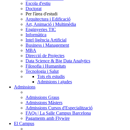
Escola d'estiu
Doctorat
Per l'àrea d'estudi
Arquitectura i Edificació
Art, Animació i Multimèdia
Enginyeries TIC
Informàtica
Intel·ligència Artificial
Business i Management
MBA
Direcció de Projectes
Data Science & Big Data Analytics
Filosofia i Humanitats
Tecnologia i Salut
Tots els estudis
Admisions i ajudes
Admissions
Admissions Graus
Admissions Màsters
Admissions Cursos d'Especialització
FAQs | La Salle Campus Barcelona
Pagaments amb Flywire
El Campus