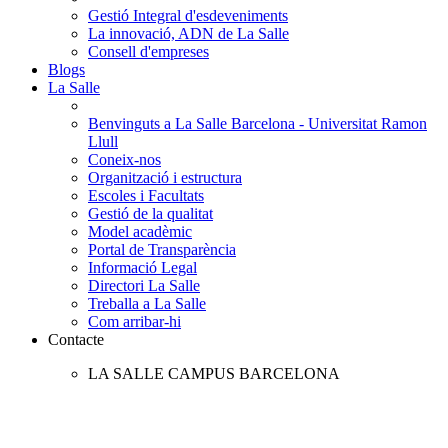
Gestió Integral d'esdeveniments
La innovació, ADN de La Salle
Consell d'empreses
Blogs
La Salle
Benvinguts a La Salle Barcelona - Universitat Ramon
Llull
Coneix-nos
Organització i estructura
Escoles i Facultats
Gestió de la qualitat
Model acadèmic
Portal de Transparència
Informació Legal
Directori La Salle
Treballa a La Salle
Com arribar-hi
Contacte
LA SALLE CAMPUS BARCELONA