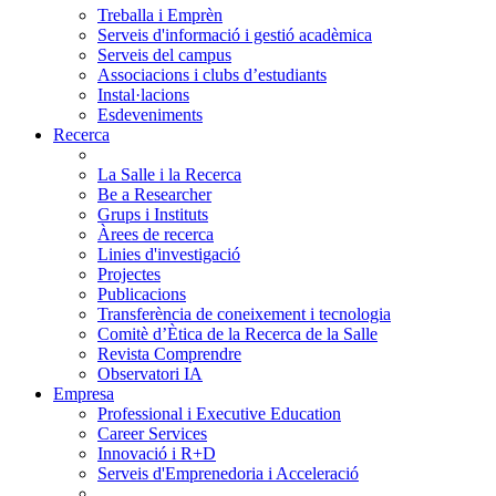
Treballa i Emprèn
Serveis d'informació i gestió acadèmica
Serveis del campus
Associacions i clubs d’estudiants
Instal·lacions
Esdeveniments
Recerca
La Salle i la Recerca
Be a Researcher
Grups i Instituts
Àrees de recerca
Linies d'investigació
Projectes
Publicacions
Transferència de coneixement i tecnologia
Comitè d’Ètica de la Recerca de la Salle
Revista Comprendre
Observatori IA
Empresa
Professional i Executive Education
Career Services
Innovació i R+D
Serveis d'Emprenedoria i Acceleració