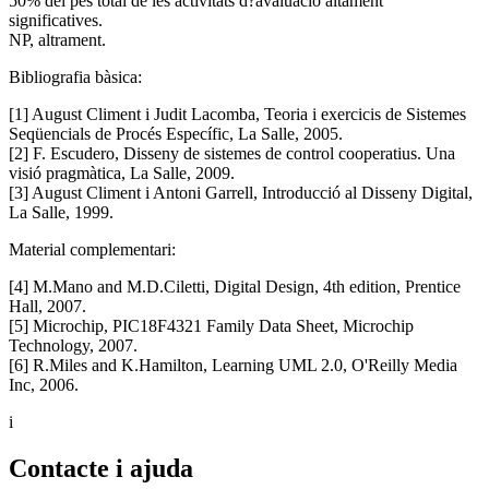
50% del pes total de les activitats d?avaluació altament
significatives.
NP, altrament.
Bibliografia bàsica:
[1] August Climent i Judit Lacomba, Teoria i exercicis de Sistemes
Seqüencials de Procés Específic, La Salle, 2005.
[2] F. Escudero, Disseny de sistemes de control cooperatius. Una
visió pragmàtica, La Salle, 2009.
[3] August Climent i Antoni Garrell, Introducció al Disseny Digital,
La Salle, 1999.
Material complementari:
[4] M.Mano and M.D.Ciletti, Digital Design, 4th edition, Prentice
Hall, 2007.
[5] Microchip, PIC18F4321 Family Data Sheet, Microchip
Technology, 2007.
[6] R.Miles and K.Hamilton, Learning UML 2.0, O'Reilly Media
Inc, 2006.
i
Contacte i ajuda