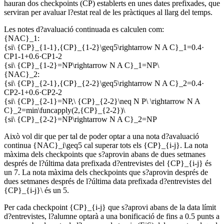
hauran dos checkpoints (CP) establerts en unes dates prefixades, que
serviran per avaluar l?estat real de les pràctiques al llarg del temps.
Les notes d?avaluació continuada es calculen com:
{NAC}_1:
{si\ {CP}_{1-1},{CP}_{1-2}\geq5\rightarrow N A C}_1=0.4·
CP1-1+0.6·CP1-2
{si\ {CP}_{1-2}=NP\rightarrow N A C}_1=NP\
{NAC}_2:
{si\ {CP}_{2-1},{CP}_{2-2}\geq5\rightarrow N A C}_2=0.4·
CP2-1+0.6·CP2-2
{si\ {CP}_{2-1}=NP,\ {CP}_{2-2}\neq N P\ \rightarrow N A
C}_2=min\funcapply(2,{CP}_{2-2})\
{si\ {CP}_{2-2}=NP\rightarrow N A C}_2=NP
Això vol dir que per tal de poder optar a una nota d?avaluació
continua {NAC}_i\geq5 cal superar tots els {CP}_{i-j}. La nota
màxima dels checkpoints que s?aprovin abans de dues setmanes
després de l?última data prefixada d?entrevistes del {CP}_{i-j} és
un 7. La nota màxima dels checkpoints que s?aprovin després de
dues setmanes després de l?última data prefixada d?entrevistes del
{CP}_{i-j}\ és un 5.
Per cada checkpoint {CP}_{i-j} que s?aprovi abans de la data límit
d?entrevistes, l?alumne optarà a una bonificació de fins a 0.5 punts a