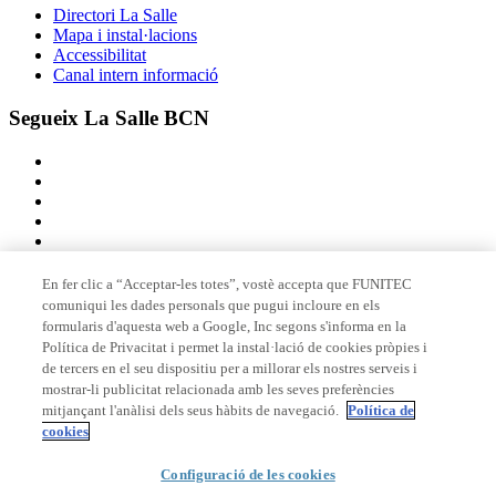
Directori La Salle
Mapa i instal·lacions
Accessibilitat
Canal intern informació
Segueix La Salle BCN
En fer clic a “Acceptar-les totes”, vostè accepta que FUNITEC
comuniqui les dades personals que pugui incloure en els
Membre de
formularis d'aquesta web a Google, Inc segons s'informa en la
Política de Privacitat i permet la instal·lació de cookies pròpies i
de tercers en el seu dispositiu per a millorar els nostres serveis i
mostrar-li publicitat relacionada amb les seves preferències
Acreditacions
mitjançant l'anàlisi dels seus hàbits de navegació.
Política de
cookies
© 2026 La Salle Campus Barcelona - URL |
Avís legal
|
Política de
Configuració de les cookies
privacitat
|
Política de cookies