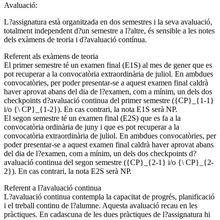
Avaluació:
L?assignatura està organitzada en dos semestres i la seva avaluació,
totalment independent d?un semestre a l?altre, és sensible a les notes
dels exàmens de teoria i d?avaluació contínua.
Referent als exàmens de teoria
El primer semestre té un examen final (E1S) al mes de gener que es
pot recuperar a la convocatòria extraordinària de juliol. En ambdues
convocatòries, per poder presentar-se a aquest examen final caldrà
haver aprovat abans del dia de l?examen, com a mínim, un dels dos
checkpoints d?avaluació continua del primer semestre ({CP}_{1-1}
i/o {\ CP}_{1-2}). En cas contrari, la nota E1S serà NP.
El segon semestre té un examen final (E2S) que es fa a la
convocatòria ordinària de juny i que es pot recuperar a la
convocatòria extraordinària de juliol. En ambdues convocatòries, per
poder presentar-se a aquest examen final caldrà haver aprovat abans
del dia de l?examen, com a mínim, un dels dos checkpoints d?
avaluació continua del segon semestre ({CP}_{2-1} i/o {\ CP}_{2-
2}). En cas contrari, la nota E2S serà NP.
Referent a l?avaluació continua
L?avaluació continua contempla la capacitat de progrés, planificació
i el treball continu de l?alumne. Aquesta avaluació recau en les
pràctiques. En cadascuna de les dues pràctiques de l?assignatura hi