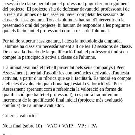
la sessió de classe per tal que el professorat pugui fer un seguiment
del projecte. El projecte s'ha de defensar davant del professorat i de
la resta d'alumnes de la classe en haver completat les sessions de
classe de l'assignatura. Tots els alumnes hauran d'intervenir en la
presentació oral del projecte, hi hauran de respondre a les preguntes
que els facin tant el professorat com la resta de l'alumnat.
Per tal de superar l'assignatura, i atesa la metodologia emprada,
l'alumne ha d'assistir necessàriament a 8 de les 12 sessions de classe.
De cara a la fixació de la qualificació final, el professorat tindrà en
compte la participació activa a classe de l'alumne.
L'alumnat avaluarà el treball presentat pels seus companys ('Peer
Assessment'), per tal d'assolir les competències derivades d'aquesta
activitat, a partir d'un rúbrica que se li facilitarà. Es tindrà en compte
a efectes d'avaluació quan bona hagi estat la valoració via 'Peer
Assessment' (prenent com a referència la valoració en forma de
qualificació que ha fet el professorat), i es podrà traduir en un
increment de la qualificació final inicial (projecte més avaluació
contínua) de l'alumne avaluador.
Criteris avaluació:
Nota final (sobre 10) = VAC + VAIP + VP ; + PA