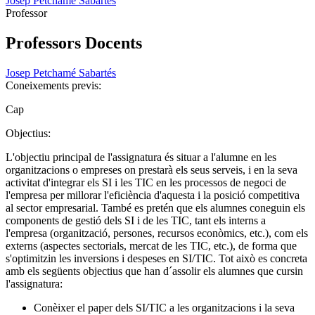
Josep Petchamé Sabartés
Professor
Professors Docents
Josep Petchamé Sabartés
Coneixements previs:
Cap
Objectius:
L'objectiu principal de l'assignatura és situar a l'alumne en les
organitzacions o empreses on prestarà els seus serveis, i en la seva
activitat d'integrar els SI i les TIC en les processos de negoci de
l'empresa per millorar l'eficiència d'aquesta i la posició competitiva
al sector empresarial. També es pretén que els alumnes coneguin els
components de gestió dels SI i de les TIC, tant els interns a
l'empresa (organització, persones, recursos econòmics, etc.), com els
externs (aspectes sectorials, mercat de les TIC, etc.), de forma que
s'optimitzin les inversions i despeses en SI/TIC. Tot això es concreta
amb els següents objectius que han d´assolir els alumnes que cursin
l'assignatura:
Conèixer el paper dels SI/TIC a les organitzacions i la seva