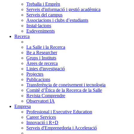
Treballa i Emprèn
Serveis d'informació i gestió acadèmica
Serveis del campus
Associacions i clubs d’estudiants
Instal·lacions
Esdeveniments
Recerca
La Salle i la Recerca
Be a Researcher
Grups i Instituts
Àrees de recerca
Linies d'investigació
Projectes
Publicacions
Transferència de coneixement i tecnologia
Comitè d’Ètica de la Recerca de la Salle
Revista Comprendre
Observatori IA
Empresa
Professional i Executive Education
Career Services
Innovació i R+D
Serveis d'Emprenedoria i Acceleració