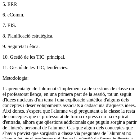
5. ERP.
6. eComm.
7. EIS.
8. Planificació estratègica.
9. Seguretat i ètica.
10. Gestió de les TIC, principal.
11. Gestió de les TIC, tendències.
Metodologia:
L'aprenentatge de l'alumnat s'implementa a de sessions de classe on
el professorat llença, en una primera part de la sessió, tot un seguit
d'idees nuclears d'un tema i una explicació sintètica d'alguns dels
conceptes i desenvolupaments associats a cadascuna d'aquests idees.
Així doncs, s'espera que l'alumne vagi preguntant a la classe la resta
de conceptes que el professorat de forma expressa no ha explicat
d'entrada, alhora que qüestions addicionals que puguin sorgir a partir
de l'interès personal de l'alumne. Cas que algun dels conceptes que
s'havia previst que sorgissin a classe via preguntes de l'alumnat no
s'hagin fet, és el professor qui llança la qüestió de forma indirecta a