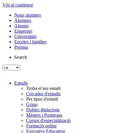
Vés al contingut
Nous alumnes
Alumnes
Alumni
Empreses
Universitats
Escoles i famílies
Premsa
Search
Estudis
Troba el teu estudi
Cercador d'estudis
Per tipus d'estudi
Graus
Dobles titulacions
Màsters i Postgraus
Cursos d'especialització
Formació online
Executive Education