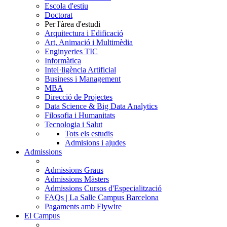
Escola d'estiu
Doctorat
Per l'àrea d'estudi
Arquitectura i Edificació
Art, Animació i Multimèdia
Enginyeries TIC
Informàtica
Intel·ligència Artificial
Business i Management
MBA
Direcció de Projectes
Data Science & Big Data Analytics
Filosofia i Humanitats
Tecnologia i Salut
Tots els estudis
Admisions i ajudes
Admissions
Admissions Graus
Admissions Màsters
Admissions Cursos d'Especialització
FAQs | La Salle Campus Barcelona
Pagaments amb Flywire
El Campus