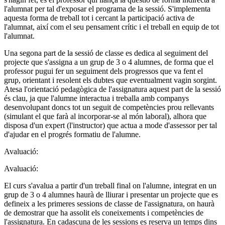
l'alumnat per tal d'exposar el programa de la sessió. S'implementa
aquesta forma de treball tot i cercant la participació activa de
l'alumnat, així com el seu pensament crític i el treball en equip de tot
l'alumnat.
Una segona part de la sessió de classe es dedica al seguiment del
projecte que s'assigna a un grup de 3 o 4 alumnes, de forma que el
professor pugui fer un seguiment dels progressos que va fent el
grup, orientant i resolent els dubtes que eventualment vagin sorgint.
Atesa l'orientació pedagògica de l'assignatura aquest part de la sessió
és clau, ja que l'alumne interactua i treballa amb companys
desenvolupant doncs tot un seguit de competències prou rellevants
(simulant el que farà al incorporar-se al món laboral), alhora que
disposa d'un expert (l'instructor) que actua a mode d'assessor per tal
d'ajudar en el progrés formatiu de l'alumne.
Avaluació:
Avaluació:
El curs s'avalua a partir d'un treball final on l'alumne, integrat en un
grup de 3 o 4 alumnes haurà de lliurar i presentar un projecte que es
defineix a les primeres sessions de classe de l'assignatura, on haurà
de demostrar que ha assolit els coneixements i competències de
l'assignatura. En cadascuna de les sessions es reserva un temps dins