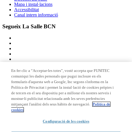
Mapa i instal·lacions
Accessibilitat
Canal intern informació
Segueix La Salle BCN
En fer clic a “Acceptar-les totes”, vostè accepta que FUNITEC
comuniqui les dades personals que pugui incloure en els
Membre de
formularis d'aquesta web a Google, Inc segons s'informa en la
Política de Privacitat i permet la instal·lació de cookies pròpies i
de tercers en el seu dispositiu per a millorar els nostres serveis i
mostrar-li publicitat relacionada amb les seves preferències
Acreditacions
mitjançant l'anàlisi dels seus hàbits de navegació.
Política de
cookies
© 2026 La Salle Campus Barcelona - URL |
Avís legal
|
Política de
Configuració de les cookies
privacitat
|
Política de cookies