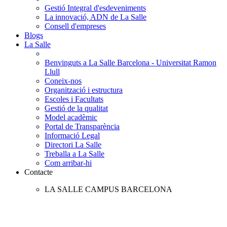
Gestió Integral d'esdeveniments
La innovació, ADN de La Salle
Consell d'empreses
Blogs
La Salle
Benvinguts a La Salle Barcelona - Universitat Ramon
Llull
Coneix-nos
Organització i estructura
Escoles i Facultats
Gestió de la qualitat
Model acadèmic
Portal de Transparència
Informació Legal
Directori La Salle
Treballa a La Salle
Com arribar-hi
Contacte
LA SALLE CAMPUS BARCELONA