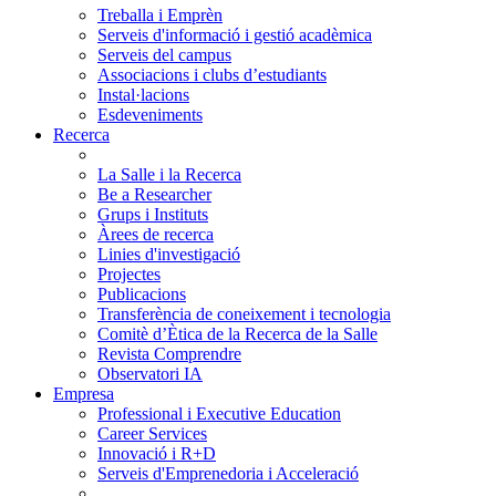
Treballa i Emprèn
Serveis d'informació i gestió acadèmica
Serveis del campus
Associacions i clubs d’estudiants
Instal·lacions
Esdeveniments
Recerca
La Salle i la Recerca
Be a Researcher
Grups i Instituts
Àrees de recerca
Linies d'investigació
Projectes
Publicacions
Transferència de coneixement i tecnologia
Comitè d’Ètica de la Recerca de la Salle
Revista Comprendre
Observatori IA
Empresa
Professional i Executive Education
Career Services
Innovació i R+D
Serveis d'Emprenedoria i Acceleració