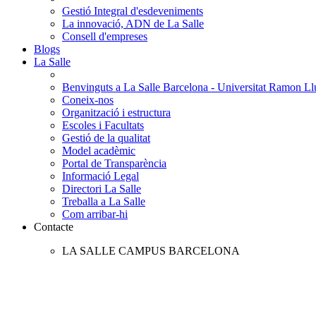
Gestió Integral d'esdeveniments
La innovació, ADN de La Salle
Consell d'empreses
Blogs
La Salle
Benvinguts a La Salle Barcelona - Universitat Ramon Llu
Coneix-nos
Organització i estructura
Escoles i Facultats
Gestió de la qualitat
Model acadèmic
Portal de Transparència
Informació Legal
Directori La Salle
Treballa a La Salle
Com arribar-hi
Contacte
LA SALLE CAMPUS BARCELONA