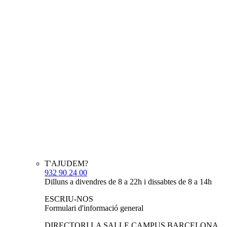
T'AJUDEM?
932 90 24 00
Dilluns a divendres de 8 a 22h i dissabtes de 8 a 14h
ESCRIU-NOS
Formulari d'informació general
DIRECTORI LA SALLE CAMPUS BARCELONA