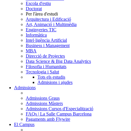
Escola d'estiu
Doctorat
Per l'àrea d'estudi
Arquitectura i Edificació
Art, Animació i Multimèdia
Enginyeries TIC
Informàtica
Intel·ligència Artificial
Business i Management
MBA
Direcció de Projectes
Data Science & Big Data Analytics
Filosofia i Humanitats
Tecnologia i Salut
Tots els estudis
Admisions i ajudes
Admissions
Admissions Graus
Admissions Màsters
Admissions Cursos d'Especialització
FAQs | La Salle Campus Barcelona
Pagaments amb Flywire
El Campus