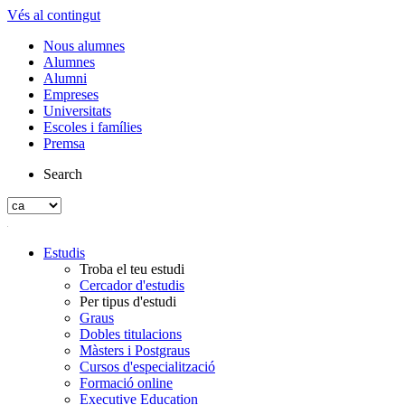
Vés al contingut
Nous alumnes
Alumnes
Alumni
Empreses
Universitats
Escoles i famílies
Premsa
Search
Estudis
Troba el teu estudi
Cercador d'estudis
Per tipus d'estudi
Graus
Dobles titulacions
Màsters i Postgraus
Cursos d'especialització
Formació online
Executive Education