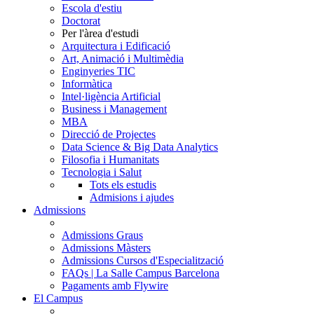
Escola d'estiu
Doctorat
Per l'àrea d'estudi
Arquitectura i Edificació
Art, Animació i Multimèdia
Enginyeries TIC
Informàtica
Intel·ligència Artificial
Business i Management
MBA
Direcció de Projectes
Data Science & Big Data Analytics
Filosofia i Humanitats
Tecnologia i Salut
Tots els estudis
Admisions i ajudes
Admissions
Admissions Graus
Admissions Màsters
Admissions Cursos d'Especialització
FAQs | La Salle Campus Barcelona
Pagaments amb Flywire
El Campus