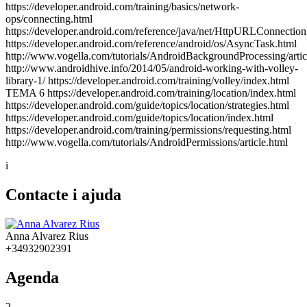
https://developer.android.com/training/basics/network-
ops/connecting.html
https://developer.android.com/reference/java/net/HttpURLConnection
https://developer.android.com/reference/android/os/AsyncTask.html
http://www.vogella.com/tutorials/AndroidBackgroundProcessing/artic
http://www.androidhive.info/2014/05/android-working-with-volley-
library-1/ https://developer.android.com/training/volley/index.html
TEMA 6 https://developer.android.com/training/location/index.html
https://developer.android.com/guide/topics/location/strategies.html
https://developer.android.com/guide/topics/location/index.html
https://developer.android.com/training/permissions/requesting.html
http://www.vogella.com/tutorials/AndroidPermissions/article.html
i
Contacte i ajuda
Anna Alvarez Rius
+34932902391
Agenda
2