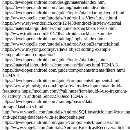
https://developer.android.com/design/material/index.html
https://developer.android.com/training/material/index.html
https://developer.android.com/guide/topics/ui/declaring-layout.html
http://www.vogella.com/tutorials/AndroidListView/article.html
https://www.raywenderlich.com/124438/android-listview-tutorial
https://material.io/guidelines/components/snackbars-toasts.html
http://www.truiton.com/2015/06/android-snackbar-example/
https://developer.android.com/training/appbar/index.html
http://www.vogella.com/tutorials/AndroidActionBar/article.html
https://www.mkyong.com/java/java-object-sorting-example-
comparable-and-comparator/
https://developer.android.com/guide/topics/ui/dialogs.html
https://material.io/guidelines/components/dialogs.html TEMA 3
https://developer.android.com/guide/components/intents-filters.html
TEMA 4
https://developer.android.com/guide/components/fragments.html
https://www.pluralsight.com/blog/software-development/android-
fragments https://medium.com/@ali.muzaffar/should-i-use-fragment-
or-activity-in-android-5dbcc2703ecc TEMA 5
https://developer.android.com/training/basics/data-
storage/databases.html
http://www.vogella.com/tutorials/AndroidSQLite/article.html#creating
and-updating-database-with-sqliteopenhelper
https://developer.android.com/guide/components/broadcasts.html
http://www.vogella.com/tutorials/AndroidBroadcastReceiver/article.h