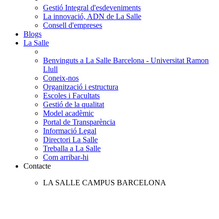
Gestió Integral d'esdeveniments
La innovació, ADN de La Salle
Consell d'empreses
Blogs
La Salle
Benvinguts a La Salle Barcelona - Universitat Ramon
Llull
Coneix-nos
Organització i estructura
Escoles i Facultats
Gestió de la qualitat
Model acadèmic
Portal de Transparència
Informació Legal
Directori La Salle
Treballa a La Salle
Com arribar-hi
Contacte
LA SALLE CAMPUS BARCELONA