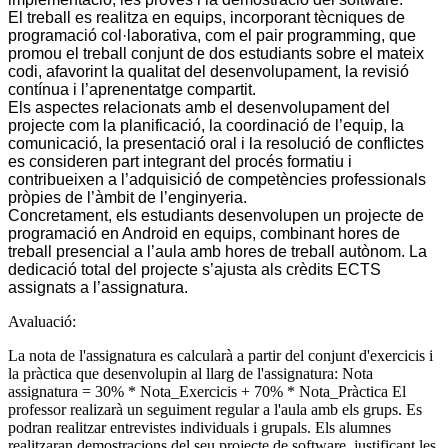
El treball es realitza en equips, incorporant tècniques de
programació col·laborativa, com el pair programming, que
promou el treball conjunt de dos estudiants sobre el mateix
codi, afavorint la qualitat del desenvolupament, la revisió
contínua i l’aprenentatge compartit.
Els aspectes relacionats amb el desenvolupament del
projecte com la planificació, la coordinació de l’equip, la
comunicació, la presentació oral i la resolució de conflictes
es consideren part integrant del procés formatiu i
contribueixen a l’adquisició de competències professionals
pròpies de l’àmbit de l’enginyeria.
Concretament, els estudiants desenvolupen un projecte de
programació en Android en equips, combinant hores de
treball presencial a l’aula amb hores de treball autònom. La
dedicació total del projecte s’ajusta als crèdits ECTS
assignats a l’assignatura.
Avaluació:
La nota de l'assignatura es calcularà a partir del conjunt d'exercicis i
la pràctica que desenvolupin al llarg de l'assignatura: Nota
assignatura = 30% * Nota_Exercicis + 70% * Nota_Pràctica El
professor realizarà un seguiment regular a l'aula amb els grups. Es
podran realitzar entrevistes individuals i grupals. Els alumnes
realitzaran demostracions del seu projecte de software, justificant les