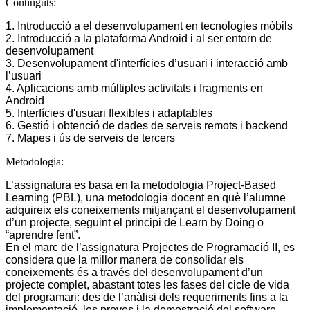
Continguts:
1. Introducció a el desenvolupament en tecnologies mòbils
2. Introducció a la plataforma Android i al ser entorn de
desenvolupament
3. Desenvolupament d'interfícies d’usuari i interacció amb
l’usuari
4. Aplicacions amb múltiples activitats i fragments en
Android
5. Interfícies d'usuari flexibles i adaptables
6. Gestió i obtenció de dades de serveis remots i backend
7. Mapes i ús de serveis de tercers
Metodologia:
L’assignatura es basa en la metodologia Project-Based
Learning (PBL), una metodologia docent en què l’alumne
adquireix els coneixements mitjançant el desenvolupament
d’un projecte, seguint el principi de Learn by Doing o
“aprendre fent”.
En el marc de l’assignatura Projectes de Programació II, es
considera que la millor manera de consolidar els
coneixements és a través del desenvolupament d’un
projecte complet, abastant totes les fases del cicle de vida
del programari: des de l’anàlisi dels requeriments fins a la
implementació, les proves i la demostració del software.