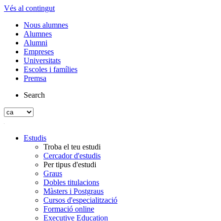
Vés al contingut
Nous alumnes
Alumnes
Alumni
Empreses
Universitats
Escoles i famílies
Premsa
Search
Estudis
Troba el teu estudi
Cercador d'estudis
Per tipus d'estudi
Graus
Dobles titulacions
Màsters i Postgraus
Cursos d'especialització
Formació online
Executive Education