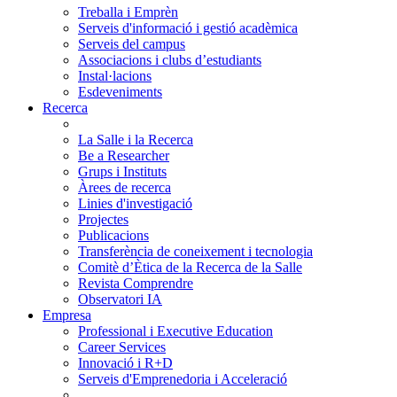
Treballa i Emprèn
Serveis d'informació i gestió acadèmica
Serveis del campus
Associacions i clubs d’estudiants
Instal·lacions
Esdeveniments
Recerca
La Salle i la Recerca
Be a Researcher
Grups i Instituts
Àrees de recerca
Linies d'investigació
Projectes
Publicacions
Transferència de coneixement i tecnologia
Comitè d’Ètica de la Recerca de la Salle
Revista Comprendre
Observatori IA
Empresa
Professional i Executive Education
Career Services
Innovació i R+D
Serveis d'Emprenedoria i Acceleració