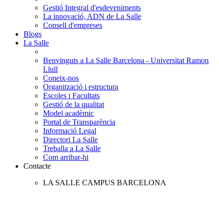
Gestió Integral d'esdeveniments
La innovació, ADN de La Salle
Consell d'empreses
Blogs
La Salle
Benvinguts a La Salle Barcelona - Universitat Ramon
Llull
Coneix-nos
Organització i estructura
Escoles i Facultats
Gestió de la qualitat
Model acadèmic
Portal de Transparència
Informació Legal
Directori La Salle
Treballa a La Salle
Com arribar-hi
Contacte
LA SALLE CAMPUS BARCELONA