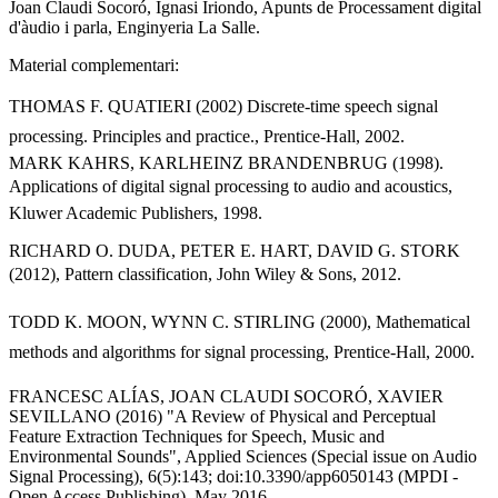
Joan Claudi Socoró, Ignasi Iriondo, Apunts de Processament digital
d'àudio i parla, Enginyeria La Salle.
Material complementari:
THOMAS F. QUATIERI (2002) Discrete-time speech signal
processing. Principles and practice., Prentice-Hall, 2002.
MARK KAHRS, KARLHEINZ BRANDENBRUG (1998).
Applications of digital signal processing to audio and acoustics,
Kluwer Academic Publishers, 1998.
RICHARD O. DUDA, PETER E. HART, DAVID G. STORK
(2012), Pattern classification, John Wiley & Sons, 2012.
TODD K. MOON, WYNN C. STIRLING (2000), Mathematical
methods and algorithms for signal processing, Prentice-Hall, 2000.
FRANCESC ALÍAS, JOAN CLAUDI SOCORÓ, XAVIER
SEVILLANO (2016) "A Review of Physical and Perceptual
Feature Extraction Techniques for Speech, Music and
Environmental Sounds", Applied Sciences (Special issue on Audio
Signal Processing), 6(5):143; doi:10.3390/app6050143 (MPDI -
Open Access Publishing), May 2016.