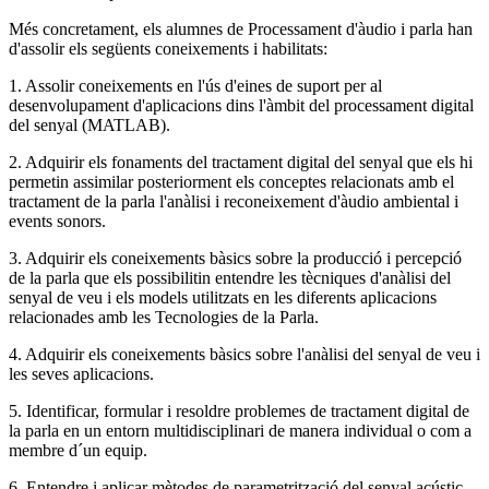
Més concretament, els alumnes de Processament d'àudio i parla han
d'assolir els següents coneixements i habilitats:
1. Assolir coneixements en l'ús d'eines de suport per al
desenvolupament d'aplicacions dins l'àmbit del processament digital
del senyal (MATLAB).
2. Adquirir els fonaments del tractament digital del senyal que els hi
permetin assimilar posteriorment els conceptes relacionats amb el
tractament de la parla l'anàlisi i reconeixement d'àudio ambiental i
events sonors.
3. Adquirir els coneixements bàsics sobre la producció i percepció
de la parla que els possibilitin entendre les tècniques d'anàlisi del
senyal de veu i els models utilitzats en les diferents aplicacions
relacionades amb les Tecnologies de la Parla.
4. Adquirir els coneixements bàsics sobre l'anàlisi del senyal de veu i
les seves aplicacions.
5. Identificar, formular i resoldre problemes de tractament digital de
la parla en un entorn multidisciplinari de manera individual o com a
membre d´un equip.
6. Entendre i aplicar mètodes de parametrització del senyal acústic