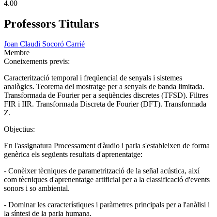
4.00
Professors Titulars
Joan Claudi Socoró Carrié
Membre
Coneixements previs:
Caracterització temporal i freqüencial de senyals i sistemes
analògics. Teorema del mostratge per a senyals de banda limitada.
Transformada de Fourier per a seqüències discretes (TFSD). Filtres
FIR i IIR. Transformada Discreta de Fourier (DFT). Transformada
Z.
Objectius:
En l'assignatura Processament d'àudio i parla s'estableixen de forma
genèrica els següents resultats d'aprenentatge:
- Conèixer tècniques de parametrització de la señal acústica, així
com tècniques d'aprenentatge artificial per a la classificació d'events
sonors i so ambiental.
- Dominar les característiques i paràmetres principals per a l'anàlisi i
la síntesi de la parla humana.