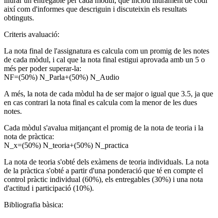
lliurar un entregable per cada mòdul, que inclou lliurament de codi
així com d'informes que descriguin i discuteixin els resultats
obtinguts.
Criteris avaluació:
La nota final de l'assignatura es calcula com un promig de les notes
de cada mòdul, i cal que la nota final estigui aprovada amb un 5 o
més per poder superar-la:
NF=(50%) N_Parla+(50%) N_Audio
A més, la nota de cada mòdul ha de ser major o igual que 3.5, ja que
en cas contrari la nota final es calcula com la menor de les dues
notes.
Cada mòdul s'avalua mitjançant el promig de la nota de teoria i la
nota de pràctica:
N_x=(50%) N_teoria+(50%) N_practica
La nota de teoria s'obté dels exàmens de teoria individuals. La nota
de la pràctica s'obté a partir d'una ponderació que té en compte el
control pràctic individual (60%), els entregables (30%) i una nota
d'actitud i participació (10%).
Bibliografia bàsica: