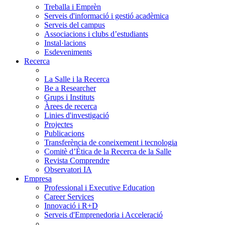
Treballa i Emprèn
Serveis d'informació i gestió acadèmica
Serveis del campus
Associacions i clubs d’estudiants
Instal·lacions
Esdeveniments
Recerca
La Salle i la Recerca
Be a Researcher
Grups i Instituts
Àrees de recerca
Linies d'investigació
Projectes
Publicacions
Transferència de coneixement i tecnologia
Comitè d’Ètica de la Recerca de la Salle
Revista Comprendre
Observatori IA
Empresa
Professional i Executive Education
Career Services
Innovació i R+D
Serveis d'Emprenedoria i Acceleració