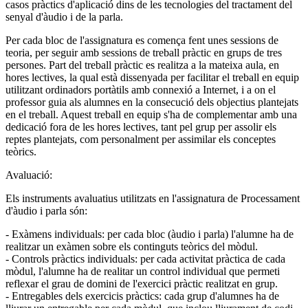
casos pràctics d'aplicació dins de les tecnologies del tractament del
senyal d'àudio i de la parla.
Per cada bloc de l'assignatura es comença fent unes sessions de
teoria, per seguir amb sessions de treball pràctic en grups de tres
persones. Part del treball pràctic es realitza a la mateixa aula, en
hores lectives, la qual està dissenyada per facilitar el treball en equip
utilitzant ordinadors portàtils amb connexió a Internet, i a on el
professor guia als alumnes en la consecució dels objectius plantejats
en el treball. Aquest treball en equip s'ha de complementar amb una
dedicació fora de les hores lectives, tant pel grup per assolir els
reptes plantejats, com personalment per assimilar els conceptes
teòrics.
Avaluació:
Els instruments avaluatius utilitzats en l'assignatura de Processament
d'àudio i parla són:
- Exàmens individuals: per cada bloc (àudio i parla) l'alumne ha de
realitzar un exàmen sobre els continguts teòrics del mòdul.
- Controls pràctics individuals: per cada activitat pràctica de cada
mòdul, l'alumne ha de realitar un control individual que permeti
reflexar el grau de domini de l'exercici pràctic realitzat en grup.
- Entregables dels exercicis pràctics: cada grup d'alumnes ha de