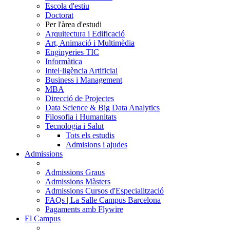
Escola d'estiu
Doctorat
Per l'àrea d'estudi
Arquitectura i Edificació
Art, Animació i Multimèdia
Enginyeries TIC
Informàtica
Intel·ligència Artificial
Business i Management
MBA
Direcció de Projectes
Data Science & Big Data Analytics
Filosofia i Humanitats
Tecnologia i Salut
Tots els estudis
Admisions i ajudes
Admissions
Admissions Graus
Admissions Màsters
Admissions Cursos d'Especialització
FAQs | La Salle Campus Barcelona
Pagaments amb Flywire
El Campus