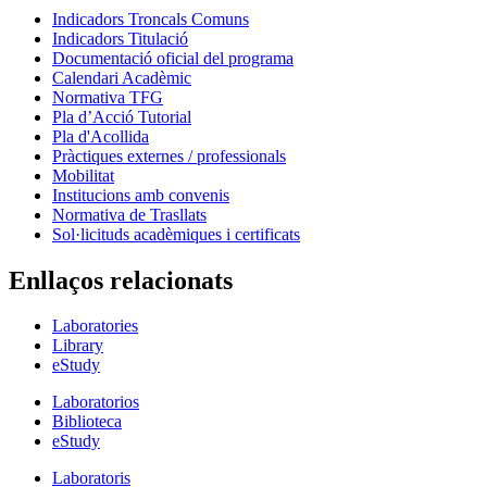
Indicadors Troncals Comuns
Indicadors Titulació
Documentació oficial del programa
Calendari Acadèmic
Normativa TFG
Pla d’Acció Tutorial
Pla d'Acollida
Pràctiques externes / professionals
Mobilitat
Institucions amb convenis
Normativa de Trasllats
Sol·licituds acadèmiques i certificats
Enllaços relacionats
Laboratories
Library
eStudy
Laboratorios
Biblioteca
eStudy
Laboratoris