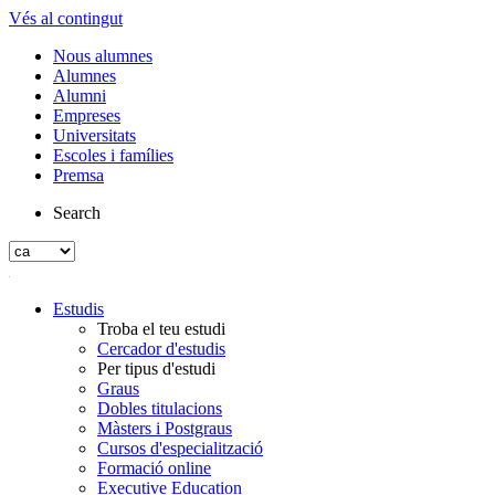
Vés al contingut
Nous alumnes
Alumnes
Alumni
Empreses
Universitats
Escoles i famílies
Premsa
Search
Estudis
Troba el teu estudi
Cercador d'estudis
Per tipus d'estudi
Graus
Dobles titulacions
Màsters i Postgraus
Cursos d'especialització
Formació online
Executive Education