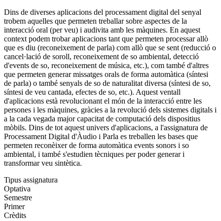
Dins de diverses aplicacions del processament digital del senyal
trobem aquelles que permeten treballar sobre aspectes de la
interacció oral (per veu) i audivita amb les màquines. En aquest
context podem trobar aplicacions tant que permeten processar allò
que es diu (reconeixement de parla) com allò que se sent (reducció o
cancel·lació de soroll, reconeixement de so ambiental, detecció
d'events de so, reconeixement de música, etc.), com també d'altres
que permeten generar missatges orals de forma automàtica (síntesi
de parla) o també senyals de so de naturalitat diversa (síntesi de so,
síntesi de veu cantada, efectes de so, etc.). Aquest ventall
d'aplicacions està revolucionant el món de la interacció entre les
persones i les màquines, gràcies a la revolució dels sistemes digitals i
a la cada vegada major capacitat de computació dels dispositius
mòbils. Dins de tot aquest univers d'aplicacions, a l'assignatura de
Processament Digital d'Àudio i Parla es treballen les bases que
permeten reconèixer de forma automàtica events sonors i so
ambiental, i també s'estudien tècniques per poder generar i
transformar veu sintètica.
Tipus assignatura
Optativa
Semestre
Primer
Crèdits