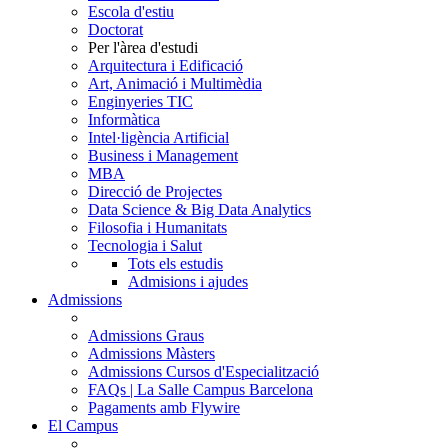
Escola d'estiu
Doctorat
Per l'àrea d'estudi
Arquitectura i Edificació
Art, Animació i Multimèdia
Enginyeries TIC
Informàtica
Intel·ligència Artificial
Business i Management
MBA
Direcció de Projectes
Data Science & Big Data Analytics
Filosofia i Humanitats
Tecnologia i Salut
Tots els estudis
Admisions i ajudes
Admissions
Admissions Graus
Admissions Màsters
Admissions Cursos d'Especialització
FAQs | La Salle Campus Barcelona
Pagaments amb Flywire
El Campus