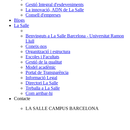
Gestió Integral d'esdeveniments
La innovació, ADN de La Salle
Consell d'empreses
Blogs
La Salle
Benvinguts a La Salle Barcelona - Universitat Ramon
Llull
Coneix-nos
Organització i estructura
Escoles i Facultats
Gestió de la qualitat
Model acadèmic
Portal de Transparència
Informació Legal
Directori La Salle
Treballa a La Salle
Com arribar-hi
Contacte
LA SALLE CAMPUS BARCELONA