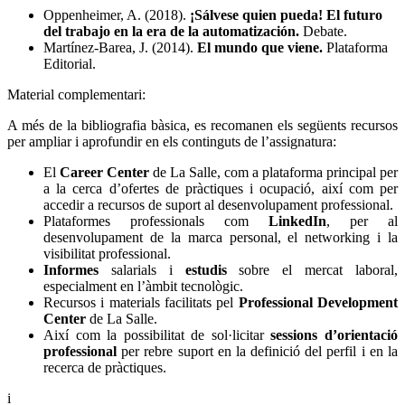
Oppenheimer, A. (2018).
¡Sálvese quien pueda! El futuro
del trabajo en la era de la automatización.
Debate.
Martínez-Barea, J. (2014).
El mundo que viene.
Plataforma
Editorial.
Material complementari:
A més de la bibliografia bàsica, es recomanen els següents recursos
per ampliar i aprofundir en els continguts de l’assignatura:
El
Career Center
de La Salle, com a plataforma principal per
a la cerca d’ofertes de pràctiques i ocupació, així com per
accedir a recursos de suport al desenvolupament professional.
Plataformes professionals com
LinkedIn
, per al
desenvolupament de la marca personal, el networking i la
visibilitat professional.
Informes
salarials i
estudis
sobre el mercat laboral,
especialment en l’àmbit tecnològic.
Recursos i materials facilitats pel
Professional Development
Center
de La Salle.
Així com la possibilitat de sol·licitar
sessions d’orientació
professional
per rebre suport en la definició del perfil i en la
recerca de pràctiques.
i