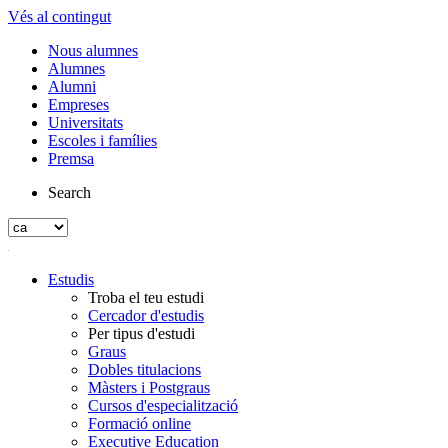
Vés al contingut
Nous alumnes
Alumnes
Alumni
Empreses
Universitats
Escoles i famílies
Premsa
Search
Estudis
Troba el teu estudi
Cercador d'estudis
Per tipus d'estudi
Graus
Dobles titulacions
Màsters i Postgraus
Cursos d'especialització
Formació online
Executive Education