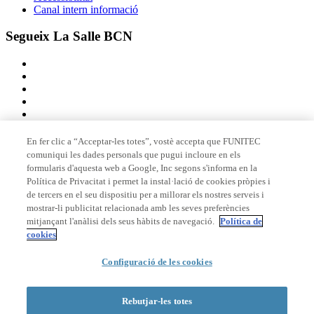
Canal intern informació
Segueix La Salle BCN
En fer clic a “Acceptar-les totes”, vostè accepta que FUNITEC
comuniqui les dades personals que pugui incloure en els
Membre de
formularis d'aquesta web a Google, Inc segons s'informa en la
Política de Privacitat i permet la instal·lació de cookies pròpies i
de tercers en el seu dispositiu per a millorar els nostres serveis i
mostrar-li publicitat relacionada amb les seves preferències
Acreditacions
mitjançant l'anàlisi dels seus hàbits de navegació.
Política de
cookies
Configuració de les cookies
© 2026 La Salle Campus Barcelona - URL |
Avís legal
|
Política de
privacitat
|
Política de cookies
Rebutjar-les totes
Formulari de cerca