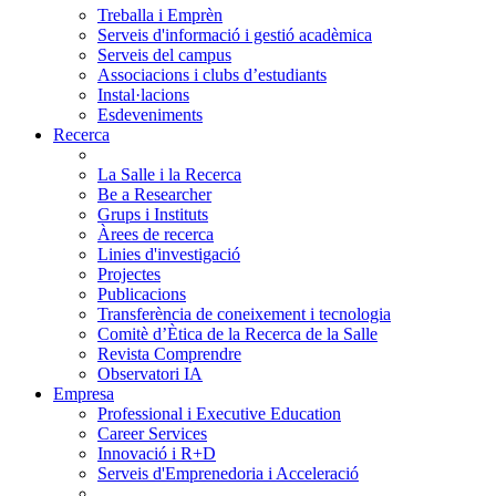
Treballa i Emprèn
Serveis d'informació i gestió acadèmica
Serveis del campus
Associacions i clubs d’estudiants
Instal·lacions
Esdeveniments
Recerca
La Salle i la Recerca
Be a Researcher
Grups i Instituts
Àrees de recerca
Linies d'investigació
Projectes
Publicacions
Transferència de coneixement i tecnologia
Comitè d’Ètica de la Recerca de la Salle
Revista Comprendre
Observatori IA
Empresa
Professional i Executive Education
Career Services
Innovació i R+D
Serveis d'Emprenedoria i Acceleració