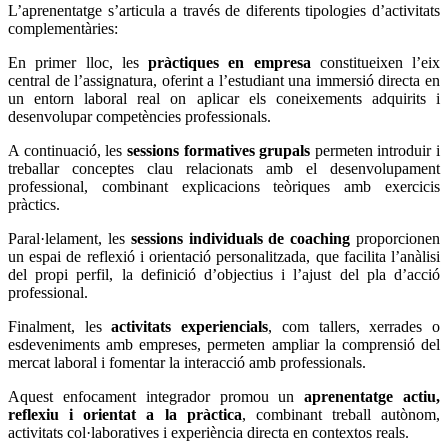
L’aprenentatge s’articula a través de diferents tipologies d’activitats
complementàries:
En primer lloc, les
pràctiques en empresa
constitueixen l’eix
central de l’assignatura, oferint a l’estudiant una immersió directa en
un entorn laboral real on aplicar els coneixements adquirits i
desenvolupar competències professionals.
A continuació, les
sessions formatives grupals
permeten introduir i
treballar conceptes clau relacionats amb el desenvolupament
professional, combinant explicacions teòriques amb exercicis
pràctics.
Paral·lelament, les
sessions individuals de coaching
proporcionen
un espai de reflexió i orientació personalitzada, que facilita l’anàlisi
del propi perfil, la definició d’objectius i l’ajust del pla d’acció
professional.
Finalment, les
activitats experiencials
, com tallers, xerrades o
esdeveniments amb empreses, permeten ampliar la comprensió del
mercat laboral i fomentar la interacció amb professionals.
Aquest enfocament integrador promou un
aprenentatge actiu,
reflexiu i orientat a la pràctica
, combinant treball autònom,
activitats col·laboratives i experiència directa en contextos reals.