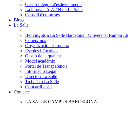
Gestió Integral d'esdeveniments
La innovació, ADN de La Salle
Consell d'empreses
Blogs
La Salle
Benvinguts a La Salle Barcelona - Universitat Ramon Llu
Coneix-nos
Organització i estructura
Escoles i Facultats
Gestió de la qualitat
Model acadèmic
Portal de Transparència
Informació Legal
Directori La Salle
Treballa a La Salle
Com arribar-hi
Contacte
LA SALLE CAMPUS BARCELONA