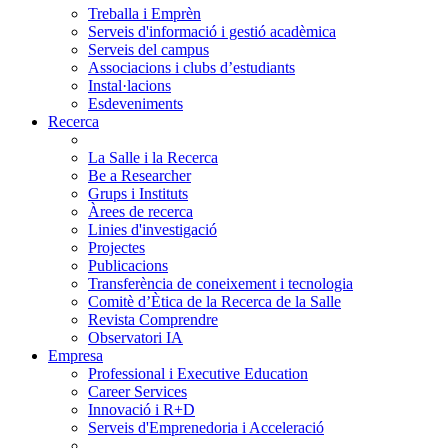
Treballa i Emprèn
Serveis d'informació i gestió acadèmica
Serveis del campus
Associacions i clubs d’estudiants
Instal·lacions
Esdeveniments
Recerca
La Salle i la Recerca
Be a Researcher
Grups i Instituts
Àrees de recerca
Linies d'investigació
Projectes
Publicacions
Transferència de coneixement i tecnologia
Comitè d’Ètica de la Recerca de la Salle
Revista Comprendre
Observatori IA
Empresa
Professional i Executive Education
Career Services
Innovació i R+D
Serveis d'Emprenedoria i Acceleració