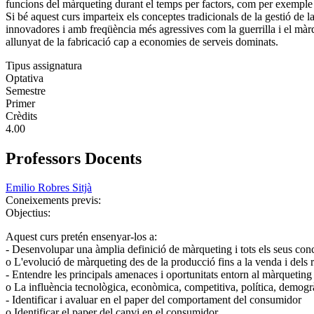
funcions del màrqueting durant el temps per factors, com per exemple ca
Si bé aquest curs imparteix els conceptes tradicionals de la gestió d
innovadores i amb freqüència més agressives com la guerrilla i el màrq
allunyat de la fabricació cap a economies de serveis dominats.
Tipus assignatura
Optativa
Semestre
Primer
Crèdits
4.00
Professors Docents
Emilio Robres Sitjà
Coneixements previs:
Objectius:
Aquest curs pretén ensenyar-los a:
- Desenvolupar una àmplia definició de màrqueting i tots els seus con
o L'evolució de màrqueting des de la producció fins a la venda i dels
- Entendre les principals amenaces i oportunitats entorn al màrqueting
o La influència tecnològica, econòmica, competitiva, política, demogràf
- Identificar i avaluar en el paper del comportament del consumidor
o Identificar el paper del canvi en el consumidor