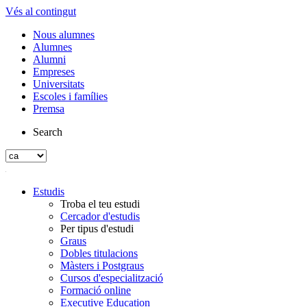
Vés al contingut
Nous alumnes
Alumnes
Alumni
Empreses
Universitats
Escoles i famílies
Premsa
Search
Estudis
Troba el teu estudi
Cercador d'estudis
Per tipus d'estudi
Graus
Dobles titulacions
Màsters i Postgraus
Cursos d'especialització
Formació online
Executive Education