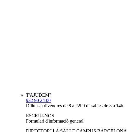
T'AJUDEM?
932 90 24 00
Dilluns a divendres de 8 a 22h i dissabtes de 8 a 14h
ESCRIU-NOS
Formulari d'informació general
DIRECTORI LA SALLE CAMPUS BARCELONA