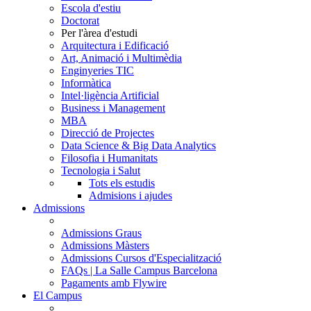
Escola d'estiu
Doctorat
Per l'àrea d'estudi
Arquitectura i Edificació
Art, Animació i Multimèdia
Enginyeries TIC
Informàtica
Intel·ligència Artificial
Business i Management
MBA
Direcció de Projectes
Data Science & Big Data Analytics
Filosofia i Humanitats
Tecnologia i Salut
Tots els estudis
Admisions i ajudes
Admissions
Admissions Graus
Admissions Màsters
Admissions Cursos d'Especialització
FAQs | La Salle Campus Barcelona
Pagaments amb Flywire
El Campus