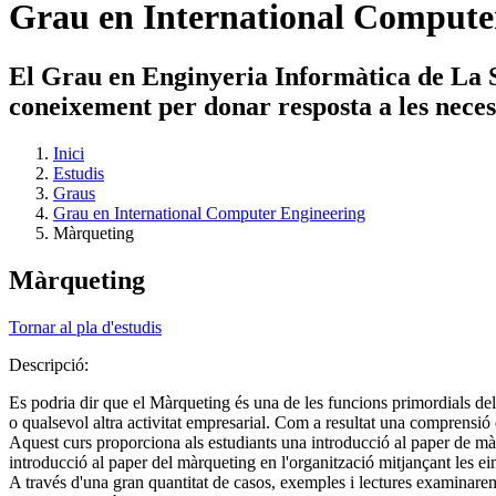
Grau en International Compute
El Grau en Enginyeria Informàtica de La Sa
coneixement per donar resposta a les necessi
Inici
Estudis
Graus
Grau en International Computer Engineering
Màrqueting
Màrqueting
Tornar al pla d'estudis
Descripció:
Es podria dir que el Màrqueting és una de les funcions primordials de
o qualsevol altra activitat empresarial. Com a resultat una comprensió
Aquest curs proporciona als estudiants una introducció al paper de mà
introducció al paper del màrqueting en l'organització mitjançant les e
A través d'una gran quantitat de casos, exemples i lectures examinare