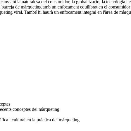
nviant la naturalesa del consumidor, la globalització, la tecnologia i el
e la barreja de màrqueting amb un enfocament equilibrat en el consumid
ueting viral. També hi haurà un enfocament integral en l'àrea de màrque
ceptes
 recents conceptes del màrqueting
ica i cultural en la pràctica del màrqueting