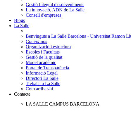
Gestió Integral d'esdeveniments
La innovació, ADN de La Salle
Consell d'empreses
Blogs
La Salle
Benvinguts a La Salle Barcelona - Universitat Ramon Llu
Coneix-nos
Organització i estructura
Escoles i Facultats
Gestió de la qualitat
Model acadèmic
Portal de Transparència
Informació Legal
Directori La Salle
Treballa a La Salle
Com arribar-hi
Contacte
LA SALLE CAMPUS BARCELONA