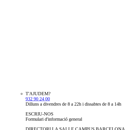
T'AJUDEM?
932 90 24 00
Dilluns a divendres de 8 a 22h i dissabtes de 8 a 14h
ESCRIU-NOS
Formulari d'informació general
DIRECTORI LA SALLE CAMPUS BARCELONA