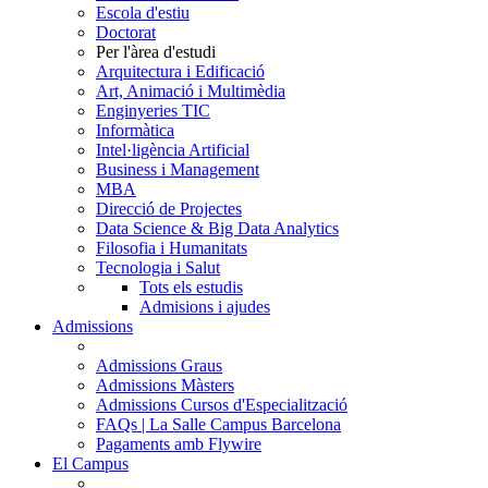
Escola d'estiu
Doctorat
Per l'àrea d'estudi
Arquitectura i Edificació
Art, Animació i Multimèdia
Enginyeries TIC
Informàtica
Intel·ligència Artificial
Business i Management
MBA
Direcció de Projectes
Data Science & Big Data Analytics
Filosofia i Humanitats
Tecnologia i Salut
Tots els estudis
Admisions i ajudes
Admissions
Admissions Graus
Admissions Màsters
Admissions Cursos d'Especialització
FAQs | La Salle Campus Barcelona
Pagaments amb Flywire
El Campus