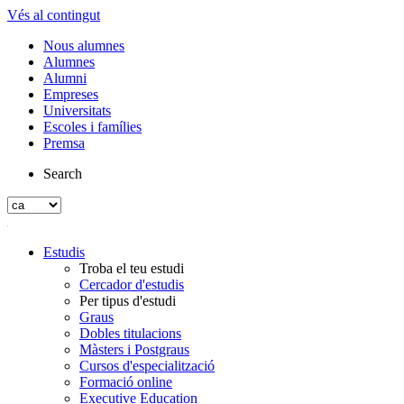
Vés al contingut
Nous alumnes
Alumnes
Alumni
Empreses
Universitats
Escoles i famílies
Premsa
Search
Estudis
Troba el teu estudi
Cercador d'estudis
Per tipus d'estudi
Graus
Dobles titulacions
Màsters i Postgraus
Cursos d'especialització
Formació online
Executive Education