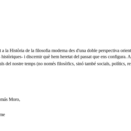
t a la Història de la filosofia moderna des d'una doble perspectiva orient
es històriques- i discernir què hem heretat del passat que ens configura
als del nostre temps (no només filosòfics, sinó també socials, polítics, r
Tomás Moro,
sme