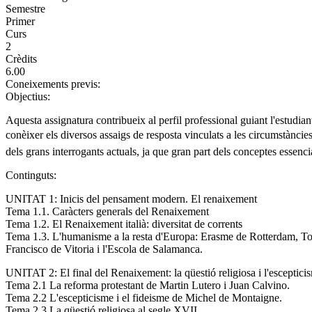
Semestre
Primer
Curs
2
Crèdits
6.00
Coneixements previs:
Objectius:
Aquesta assignatura contribueix al perfil professional guiant l'estudian
conèixer els diversos assaigs de resposta vinculats a les circumstànci
dels grans interrogants actuals, ja que gran part dels conceptes essenci
Continguts:
UNITAT 1: Inicis del pensament modern. El renaixement
Tema 1.1. Caràcters generals del Renaixement
Tema 1.2. El Renaixement italià: diversitat de corrents
Tema 1.3. L'humanisme a la resta d'Europa: Erasme de Rotterdam, 
Francisco de Vitoria i l'Escola de Salamanca.
UNITAT 2: El final del Renaixement: la qüestió religiosa i l'esceptici
Tema 2.1 La reforma protestant de Martin Lutero i Juan Calvino.
Tema 2.2 L'escepticisme i el fideisme de Michel de Montaigne.
Tema 2.3 La qüestió religiosa al segle XVII