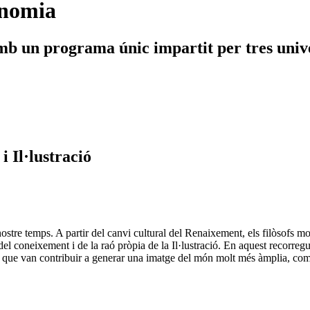
onomia
amb un programa únic impartit per tres unive
 Il·lustració
nostre temps. A partir del canvi cultural del Renaixement, els filòsofs m
ció del coneixement i de la raó pròpia de la Il·lustració. En aquest recorre
e van contribuir a generar una imatge del món molt més àmplia, complexa 