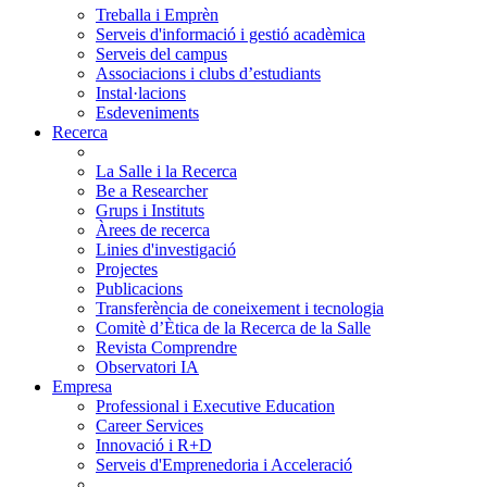
Treballa i Emprèn
Serveis d'informació i gestió acadèmica
Serveis del campus
Associacions i clubs d’estudiants
Instal·lacions
Esdeveniments
Recerca
La Salle i la Recerca
Be a Researcher
Grups i Instituts
Àrees de recerca
Linies d'investigació
Projectes
Publicacions
Transferència de coneixement i tecnologia
Comitè d’Ètica de la Recerca de la Salle
Revista Comprendre
Observatori IA
Empresa
Professional i Executive Education
Career Services
Innovació i R+D
Serveis d'Emprenedoria i Acceleració