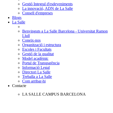
Gestió Integral d'esdeveniments
La innovació, ADN de La Salle
Consell d'empreses
Blogs
La Salle
Benvinguts a La Salle Barcelona - Universitat Ramon
Llull
Coneix-nos
Organització i estructura
Escoles i Facultats
Gestió de la qualitat
Model acadèmic
Portal de Transparència
Informació Legal
Directori La Salle
Treballa a La Salle
Com arribar-hi
Contacte
LA SALLE CAMPUS BARCELONA