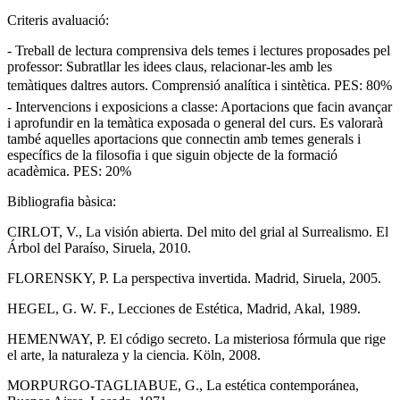
Criteris avaluació:
- Treball de lectura comprensiva dels temes i lectures proposades pel
professor: Subratllar les idees claus, relacionar-les amb les
temàtiques daltres autors. Comprensió analítica i sintètica. PES: 80%
- Intervencions i exposicions a classe: Aportacions que facin avançar
i aprofundir en la temàtica exposada o general del curs. Es valorarà
també aquelles aportacions que connectin amb temes generals i
específics de la filosofia i que siguin objecte de la formació
acadèmica. PES: 20%
Bibliografia bàsica:
CIRLOT, V., La visión abierta. Del mito del grial al Surrealismo. El
Árbol del Paraíso, Siruela, 2010.
FLORENSKY, P. La perspectiva invertida. Madrid, Siruela, 2005.
HEGEL, G. W. F., Lecciones de Estética, Madrid, Akal, 1989.
HEMENWAY, P. El código secreto. La misteriosa fórmula que rige
el arte, la naturaleza y la ciencia. Köln, 2008.
MORPURGO-TAGLIABUE, G., La estética contemporánea,