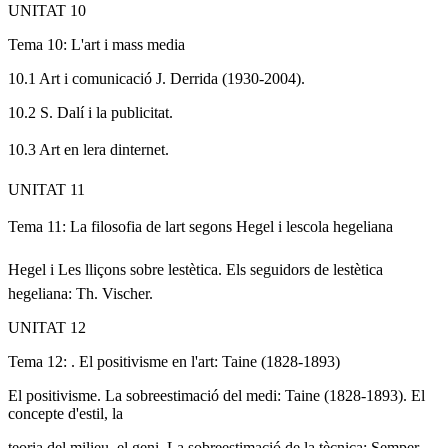
UNITAT 10
Tema 10: L'art i mass media
10.1 Art i comunicació J. Derrida (1930-2004).
10.2 S. Dalí i la publicitat.
10.3 Art en lera dinternet.
UNITAT 11
Tema 11: La filosofia de lart segons Hegel i lescola hegeliana
Hegel i Les lliçons sobre lestètica. Els seguidors de lestètica
hegeliana: Th. Vischer.
UNITAT 12
Tema 12: . El positivisme en l'art: Taine (1828-1893)
El positivisme. La sobreestimació del medi: Taine (1828-1893). El
concepte d'estil, la
teoria del milieu, el geni. La sobreestimació de la tècnica: Semper