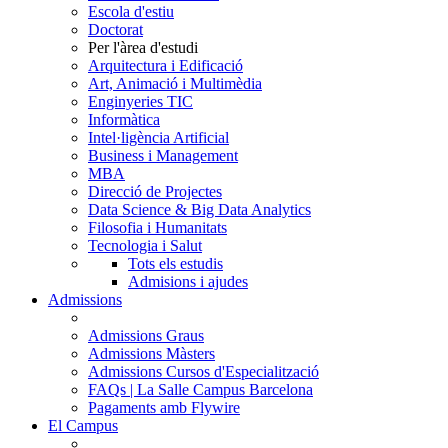
Escola d'estiu
Doctorat
Per l'àrea d'estudi
Arquitectura i Edificació
Art, Animació i Multimèdia
Enginyeries TIC
Informàtica
Intel·ligència Artificial
Business i Management
MBA
Direcció de Projectes
Data Science & Big Data Analytics
Filosofia i Humanitats
Tecnologia i Salut
Tots els estudis
Admisions i ajudes
Admissions
Admissions Graus
Admissions Màsters
Admissions Cursos d'Especialització
FAQs | La Salle Campus Barcelona
Pagaments amb Flywire
El Campus