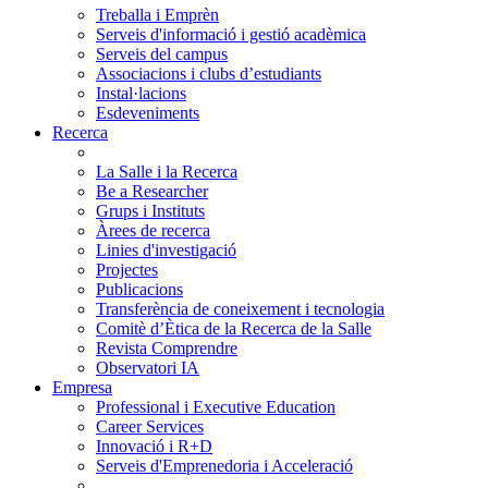
Treballa i Emprèn
Serveis d'informació i gestió acadèmica
Serveis del campus
Associacions i clubs d’estudiants
Instal·lacions
Esdeveniments
Recerca
La Salle i la Recerca
Be a Researcher
Grups i Instituts
Àrees de recerca
Linies d'investigació
Projectes
Publicacions
Transferència de coneixement i tecnologia
Comitè d’Ètica de la Recerca de la Salle
Revista Comprendre
Observatori IA
Empresa
Professional i Executive Education
Career Services
Innovació i R+D
Serveis d'Emprenedoria i Acceleració