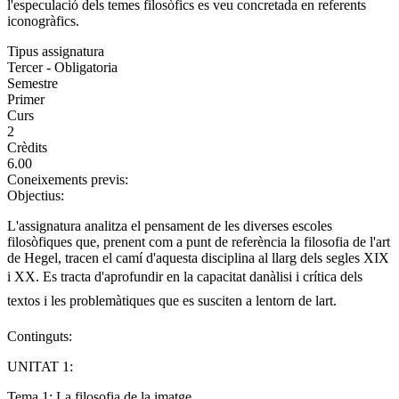
l'especulació dels temes filosòfics es veu concretada en referents
iconogràfics.
Tipus assignatura
Tercer - Obligatoria
Semestre
Primer
Curs
2
Crèdits
6.00
Coneixements previs:
Objectius:
L'assignatura analitza el pensament de les diverses escoles
filosòfiques que, prenent com a punt de referència la filosofia de l'art
de Hegel, tracen el camí d'aquesta disciplina al llarg dels segles XIX
i XX. Es tracta d'aprofundir en la capacitat danàlisi i crítica dels
textos i les problemàtiques que es susciten a lentorn de lart.
Continguts:
UNITAT 1:
Tema 1: La filosofia de la imatge