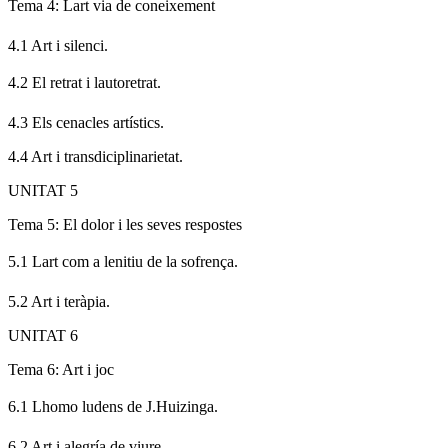
Tema 4: Lart via de coneixement
4.1 Art i silenci.
4.2 El retrat i lautoretrat.
4.3 Els cenacles artístics.
4.4 Art i transdiciplinarietat.
UNITAT 5
Tema 5: El dolor i les seves respostes
5.1 Lart com a lenitiu de la sofrença.
5.2 Art i teràpia.
UNITAT 6
Tema 6: Art i joc
6.1 Lhomo ludens de J.Huizinga.
6.2 Art i alegría de viure.