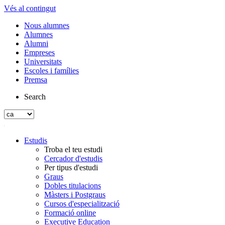
Vés al contingut
Nous alumnes
Alumnes
Alumni
Empreses
Universitats
Escoles i famílies
Premsa
Search
Estudis
Troba el teu estudi
Cercador d'estudis
Per tipus d'estudi
Graus
Dobles titulacions
Màsters i Postgraus
Cursos d'especialització
Formació online
Executive Education