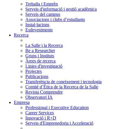
Treballa i Emprèn
Serveis d'informació i gestió acadèmica
Serveis del campus
Associacions i clubs d’estudiants
Instal·lacions
Esdeveniments
Recerca
La Salle i la Recerca
Be a Researcher
Grups i Instituts
Àrees de recerca
Linies d'investigació
Projectes
Publicacions
Transferència de coneixement i tecnologia
Comitè d’Ètica de la Recerca de la Salle
Revista Comprendre
Observatori IA
Empresa
Professional i Executive Education
Career Services
Innovació i R+D
Serveis d'Emprenedoria i Acceleració