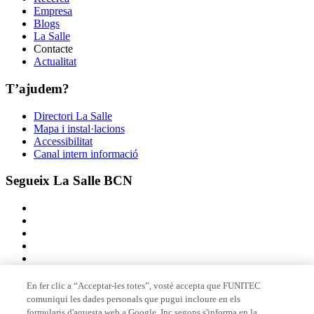
Empresa
Blogs
La Salle
Contacte
Actualitat
T’ajudem?
Directori La Salle
Mapa i instal·lacions
Accessibilitat
Canal intern informació
Segueix La Salle BCN
En fer clic a “Acceptar-les totes”, vostè accepta que FUNITEC
comuniqui les dades personals que pugui incloure en els
Membre de
formularis d'aquesta web a Google, Inc segons s'informa en la