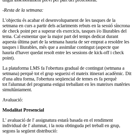
-Resta de la setmana:
L'objectiu és acabar el desenvolupament de les tasques de la
setmana en curs a partir dels aclariments rebuts en la sessió síncrona
de check point per a superar els exercicis, tasques i/o lliurables del
tema. Cal esmentar que la major part del temps dedicat durant
aquesta última part de la setmana hauria de ser emprat a resoldre les
tasques i lliurables, més que a assimilar contingut (aspecte que
hauria d'haver quedat resolt entre les sessions de kick-off i check
point).
La plataforma LMS fa l'obertura gradual de contingut (setmana a
setmana) perquè tot el grup segueixi el mateix itinerari acadèmic. Dit
d'una altra forma, l'obertura seqüencial de temes es fa perquè
tot l'alumnat del programa estigui treballant en les mateixes matèries
simultàniament.
Avaluació:
Modalitat Presencial
L' avaluació de l' assignatura estarà basada en el rendiment
individual de l' alumnat, i la nota obtinguda pel treball en grup,
segons la següent distribució: