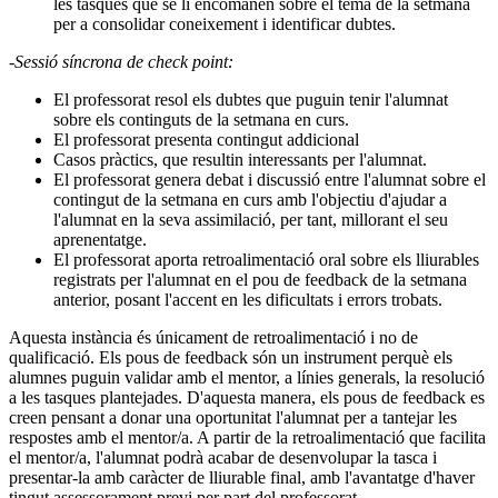
les tasques que se li encomanen sobre el tema de la setmana
per a consolidar coneixement i identificar dubtes.
-Sessió síncrona de check point:
El professorat resol els dubtes que puguin tenir l'alumnat
sobre els continguts de la setmana en curs.
El professorat presenta contingut addicional
Casos pràctics, que resultin interessants per l'alumnat.
El professorat genera debat i discussió entre l'alumnat sobre el
contingut de la setmana en curs amb l'objectiu d'ajudar a
l'alumnat en la seva assimilació, per tant, millorant el seu
aprenentatge.
El professorat aporta retroalimentació oral sobre els lliurables
registrats per l'alumnat en el pou de feedback de la setmana
anterior, posant l'accent en les dificultats i errors trobats.
Aquesta instància és únicament de retroalimentació i no de
qualificació. Els pous de feedback són un instrument perquè els
alumnes puguin validar amb el mentor, a línies generals, la resolució
a les tasques plantejades. D'aquesta manera, els pous de feedback es
creen pensant a donar una oportunitat l'alumnat per a tantejar les
respostes amb el mentor/a. A partir de la retroalimentació que facilita
el mentor/a, l'alumnat podrà acabar de desenvolupar la tasca i
presentar-la amb caràcter de lliurable final, amb l'avantatge d'haver
tingut assessorament previ per part del professorat.