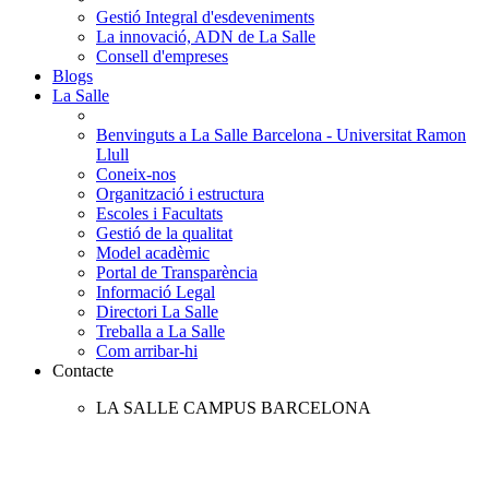
Gestió Integral d'esdeveniments
La innovació, ADN de La Salle
Consell d'empreses
Blogs
La Salle
Benvinguts a La Salle Barcelona - Universitat Ramon
Llull
Coneix-nos
Organització i estructura
Escoles i Facultats
Gestió de la qualitat
Model acadèmic
Portal de Transparència
Informació Legal
Directori La Salle
Treballa a La Salle
Com arribar-hi
Contacte
LA SALLE CAMPUS BARCELONA