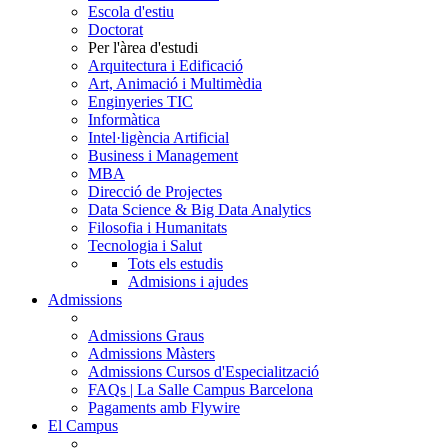
Escola d'estiu
Doctorat
Per l'àrea d'estudi
Arquitectura i Edificació
Art, Animació i Multimèdia
Enginyeries TIC
Informàtica
Intel·ligència Artificial
Business i Management
MBA
Direcció de Projectes
Data Science & Big Data Analytics
Filosofia i Humanitats
Tecnologia i Salut
Tots els estudis
Admisions i ajudes
Admissions
Admissions Graus
Admissions Màsters
Admissions Cursos d'Especialització
FAQs | La Salle Campus Barcelona
Pagaments amb Flywire
El Campus