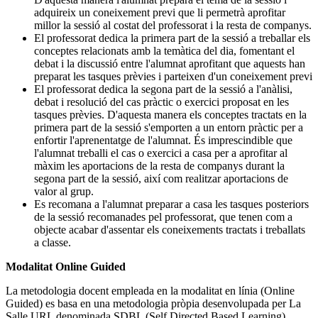
adquireix un coneixement previ que li permetrà aprofitar
millor la sessió al costat del professorat i la resta de companys.
El professorat dedica la primera part de la sessió a treballar els
conceptes relacionats amb la temàtica del dia, fomentant el
debat i la discussió entre l'alumnat aprofitant que aquests han
preparat les tasques prèvies i parteixen d'un coneixement previ
El professorat dedica la segona part de la sessió a l'anàlisi,
debat i resolució del cas pràctic o exercici proposat en les
tasques prèvies. D'aquesta manera els conceptes tractats en la
primera part de la sessió s'emporten a un entorn pràctic per a
enfortir l'aprenentatge de l'alumnat. És imprescindible que
l'alumnat treballi el cas o exercici a casa per a aprofitar al
màxim les aportacions de la resta de companys durant la
segona part de la sessió, així com realitzar aportacions de
valor al grup.
Es recomana a l'alumnat preparar a casa les tasques posteriors
de la sessió recomanades pel professorat, que tenen com a
objecte acabar d'assentar els coneixements tractats i treballats
a classe.
Modalitat Online Guided
La metodologia docent empleada en la modalitat en línia (Online
Guided) es basa en una metodologia pròpia desenvolupada per La
Salle URL denominada SDBL (Self Directed Based Learning).