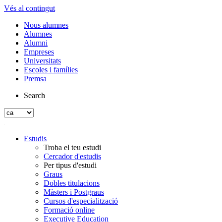
Vés al contingut
Nous alumnes
Alumnes
Alumni
Empreses
Universitats
Escoles i famílies
Premsa
Search
Estudis
Troba el teu estudi
Cercador d'estudis
Per tipus d'estudi
Graus
Dobles titulacions
Màsters i Postgraus
Cursos d'especialització
Formació online
Executive Education