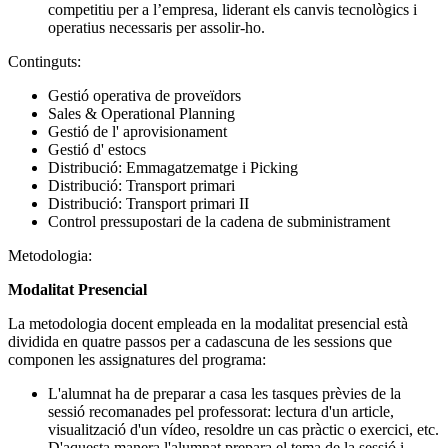
competitiu per a l’empresa, liderant els canvis tecnològics i
operatius necessaris per assolir-ho.
Continguts:
Gestió operativa de proveïdors
Sales & Operational Planning
Gestió de l' aprovisionament
Gestió d' estocs
Distribució: Emmagatzematge i Picking
Distribució: Transport primari
Distribució: Transport primari II
Control pressupostari de la cadena de subministrament
Metodologia:
Modalitat Presencial
La metodologia docent empleada en la modalitat presencial està
dividida en quatre passos per a cadascuna de les sessions que
componen les assignatures del programa:
L'alumnat ha de preparar a casa les tasques prèvies de la
sessió recomanades pel professorat: lectura d'un article,
visualització d'un vídeo, resoldre un cas pràctic o exercici, etc.
D'aquesta manera l'alumnat prepara el tema de la sessió i