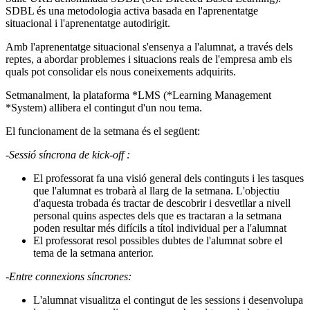
SDBL és una metodologia activa basada en l'aprenentatge
situacional i l'aprenentatge autodirigit.
Amb l'aprenentatge situacional s'ensenya a l'alumnat, a través dels
reptes, a abordar problemes i situacions reals de l'empresa amb els
quals pot consolidar els nous coneixements adquirits.
Setmanalment, la plataforma *LMS (*Learning Management
*System) allibera el contingut d'un nou tema.
El funcionament de la setmana és el següent:
-Sessió síncrona de kick-off :
El professorat fa una visió general dels continguts i les tasques
que l'alumnat es trobarà al llarg de la setmana. L'objectiu
d'aquesta trobada és tractar de descobrir i desvetllar a nivell
personal quins aspectes dels que es tractaran a la setmana
poden resultar més difícils a títol individual per a l'alumnat
El professorat resol possibles dubtes de l'alumnat sobre el
tema de la setmana anterior.
-Entre connexions síncrones:
L'alumnat visualitza el contingut de les sessions i desenvolupa