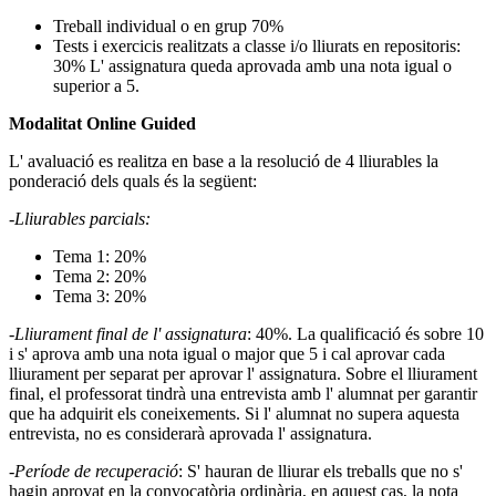
Treball individual o en grup 70%
Tests i exercicis realitzats a classe i/o lliurats en repositoris:
30% L' assignatura queda aprovada amb una nota igual o
superior a 5.
Modalitat Online Guided
L' avaluació es realitza en base a la resolució de 4 lliurables la
ponderació dels quals és la següent:
-Lliurables parcials:
Tema 1: 20%
Tema 2: 20%
Tema 3: 20%
-Lliurament final de l' assignatura
: 40%. La qualificació és sobre 10
i s' aprova amb una nota igual o major que 5 i cal aprovar cada
lliurament per separat per aprovar l' assignatura. Sobre el lliurament
final, el professorat tindrà una entrevista amb l' alumnat per garantir
que ha adquirit els coneixements. Si l' alumnat no supera aquesta
entrevista, no es considerarà aprovada l' assignatura.
-Període de recuperació
: S' hauran de lliurar els treballs que no s'
hagin aprovat en la convocatòria ordinària, en aquest cas, la nota