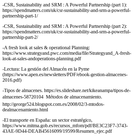
-CSR, Sustainability and SRM : A Powerful Partnership (part 1):
https://spendmatters.com/uk/csr-sustainability-and-srm-a-powerful-
partnership-part-1/
-CSR, Sustainability and SRM : A Powerful Partnership (part 2):
https://spendmatters.com/uk/csr-sustainability-and-srm-a-powerful-
partnership-part-2/
-A fresh look at sales & operational Planning:
https://www.strategyand.pwc.com/media/file/Strategyand_A-fresh-
look-at-sales-andoperations-planning.pdf
-Lectura: La gestión del Almacén en la Pyme
(https://www.apen.es/newsletters/PDF/ebook-gestion-almacenes-
2016.pdf)
-Tipos de almacenes. https://es.slideshare.net/kikeanampa/tipos-de-
almacenes-58720104  Métodos de almacenamiento.
http://george524.blogspot.com.es/2008/02/3-mtodos-
dealmacenamiento.html
-El transporte en España: un sector estratégico,
https://www.mitma.gob.es/recursos_mfom/pdf/BE3C23F7-3743-
43AE-9D44-DEAB45616099/19599/Resumen_ejec.pdf