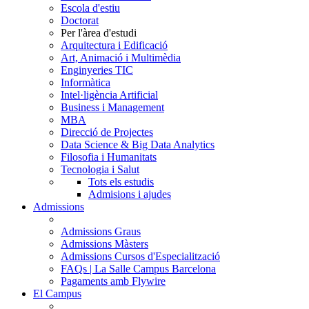
Escola d'estiu
Doctorat
Per l'àrea d'estudi
Arquitectura i Edificació
Art, Animació i Multimèdia
Enginyeries TIC
Informàtica
Intel·ligència Artificial
Business i Management
MBA
Direcció de Projectes
Data Science & Big Data Analytics
Filosofia i Humanitats
Tecnologia i Salut
Tots els estudis
Admisions i ajudes
Admissions
Admissions Graus
Admissions Màsters
Admissions Cursos d'Especialització
FAQs | La Salle Campus Barcelona
Pagaments amb Flywire
El Campus