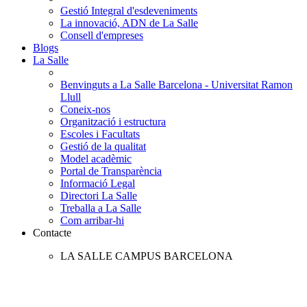
Gestió Integral d'esdeveniments
La innovació, ADN de La Salle
Consell d'empreses
Blogs
La Salle
Benvinguts a La Salle Barcelona - Universitat Ramon
Llull
Coneix-nos
Organització i estructura
Escoles i Facultats
Gestió de la qualitat
Model acadèmic
Portal de Transparència
Informació Legal
Directori La Salle
Treballa a La Salle
Com arribar-hi
Contacte
LA SALLE CAMPUS BARCELONA