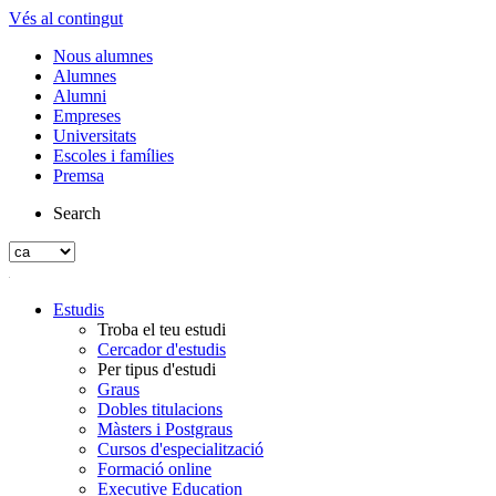
Vés al contingut
Nous alumnes
Alumnes
Alumni
Empreses
Universitats
Escoles i famílies
Premsa
Search
Estudis
Troba el teu estudi
Cercador d'estudis
Per tipus d'estudi
Graus
Dobles titulacions
Màsters i Postgraus
Cursos d'especialització
Formació online
Executive Education