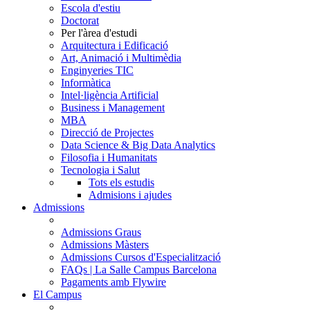
Escola d'estiu
Doctorat
Per l'àrea d'estudi
Arquitectura i Edificació
Art, Animació i Multimèdia
Enginyeries TIC
Informàtica
Intel·ligència Artificial
Business i Management
MBA
Direcció de Projectes
Data Science & Big Data Analytics
Filosofia i Humanitats
Tecnologia i Salut
Tots els estudis
Admisions i ajudes
Admissions
Admissions Graus
Admissions Màsters
Admissions Cursos d'Especialització
FAQs | La Salle Campus Barcelona
Pagaments amb Flywire
El Campus