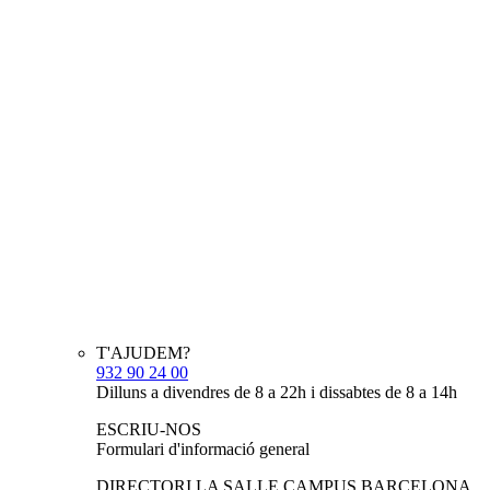
T'AJUDEM?
932 90 24 00
Dilluns a divendres de 8 a 22h i dissabtes de 8 a 14h
ESCRIU-NOS
Formulari d'informació general
DIRECTORI LA SALLE CAMPUS BARCELONA