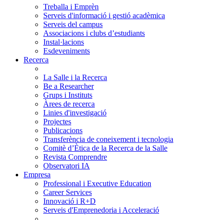
Treballa i Emprèn
Serveis d'informació i gestió acadèmica
Serveis del campus
Associacions i clubs d’estudiants
Instal·lacions
Esdeveniments
Recerca
La Salle i la Recerca
Be a Researcher
Grups i Instituts
Àrees de recerca
Linies d'investigació
Projectes
Publicacions
Transferència de coneixement i tecnologia
Comitè d’Ètica de la Recerca de la Salle
Revista Comprendre
Observatori IA
Empresa
Professional i Executive Education
Career Services
Innovació i R+D
Serveis d'Emprenedoria i Acceleració