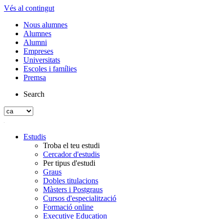
Vés al contingut
Nous alumnes
Alumnes
Alumni
Empreses
Universitats
Escoles i famílies
Premsa
Search
Estudis
Troba el teu estudi
Cercador d'estudis
Per tipus d'estudi
Graus
Dobles titulacions
Màsters i Postgraus
Cursos d'especialització
Formació online
Executive Education