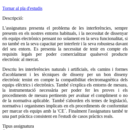
Tornar al pla d'estudis
Descripció:
L'assignatura presenta el problema de les interferències, sempre
presents en els nostres entorns habituals, i la necessitat de dissenyar
els equips electrònics pensant no solament en la seva funcionalitat, si
no també en la seva capacitat per interferir i la seva robustesa davant
del seu entorn. Es presenta la necessitat de tenir en compte els
requisits legals per poder comercialitzar qualsevol producte
electrònic al mercat.
Descriu les interferències naturals i artificials, els camins i formes
d'acoblament i les tècniques de disseny per un bon disseny
electrònic tenint en compte la compatibilitat electromagnètica dels
equips elèctrics i electrònics. També s'explica els entorns de mesura,
la instrumentació necessària per poder fer les proves i els
procediments de mesura pertinents per avaluar el compliment o no
de la normativa aplicable. També s'aborden els temes de legislació,
normativa i organismes implicats en els procediments de conformitat
per marcar els equips amb la 'CE´. Finalment l'assignatura també te
una part pràctica consistent en l'estudi de casos pràctics reals.
Tipus assignatura