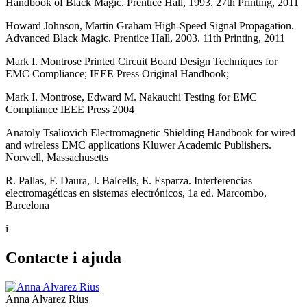
Handbook of Black Magic. Prentice Hall, 1993. 27th Printing, 2011
Howard Johnson, Martin Graham High-Speed Signal Propagation.
Advanced Black Magic. Prentice Hall, 2003. 11th Printing, 2011
Mark I. Montrose Printed Circuit Board Design Techniques for
EMC Compliance; IEEE Press Original Handbook;
Mark I. Montrose, Edward M. Nakauchi Testing for EMC
Compliance IEEE Press 2004
Anatoly Tsaliovich Electromagnetic Shielding Handbook for wired
and wireless EMC applications Kluwer Academic Publishers.
Norwell, Massachusetts
R. Pallas, F. Daura, J. Balcells, E. Esparza. Interferencias
electromagéticas en sistemas electrónicos, 1a ed. Marcombo,
Barcelona
i
Contacte i ajuda
Anna Alvarez Rius