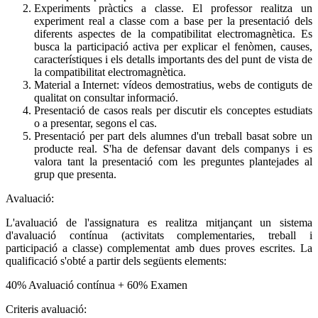
Experiments pràctics a classe. El professor realitza un
experiment real a classe com a base per la presentació dels
diferents aspectes de la compatibilitat electromagnètica. Es
busca la participació activa per explicar el fenòmen, causes,
característiques i els detalls importants des del punt de vista de
la compatibilitat electromagnètica.
Material a Internet: vídeos demostratius, webs de contiguts de
qualitat on consultar informació.
Presentació de casos reals per discutir els conceptes estudiats
o a presentar, segons el cas.
Presentació per part dels alumnes d'un treball basat sobre un
producte real. S'ha de defensar davant dels companys i es
valora tant la presentació com les preguntes plantejades al
grup que presenta.
Avaluació:
L'avaluació de l'assignatura es realitza mitjançant un sistema
d'avaluació contínua (activitats complementaries, treball i
participació a classe) complementat amb dues proves escrites. La
qualificació s'obté a partir dels següents elements:
40% Avaluació contínua + 60% Examen
Criteris avaluació: