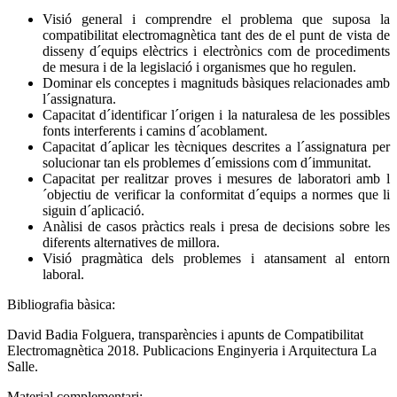
Visió general i comprendre el problema que suposa la
compatibilitat electromagnètica tant des de el punt de vista de
disseny d´equips elèctrics i electrònics com de procediments
de mesura i de la legislació i organismes que ho regulen.
Dominar els conceptes i magnituds bàsiques relacionades amb
l´assignatura.
Capacitat d´identificar l´origen i la naturalesa de les possibles
fonts interferents i camins d´acoblament.
Capacitat d´aplicar les tècniques descrites a l´assignatura per
solucionar tan els problemes d´emissions com d´immunitat.
Capacitat per realitzar proves i mesures de laboratori amb l
´objectiu de verificar la conformitat d´equips a normes que li
siguin d´aplicació.
Anàlisi de casos pràctics reals i presa de decisions sobre les
diferents alternatives de millora.
Visió pragmàtica dels problemes i atansament al entorn
laboral.
Bibliografia bàsica:
David Badia Folguera, transparències i apunts de Compatibilitat
Electromagnètica 2018. Publicacions Enginyeria i Arquitectura La
Salle.
Material complementari: