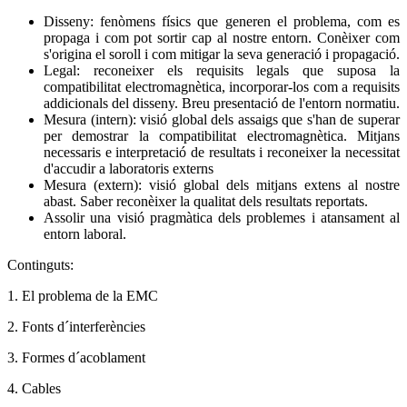
Disseny: fenòmens físics que generen el problema, com es
propaga i com pot sortir cap al nostre entorn. Conèixer com
s'origina el soroll i com mitigar la seva generació i propagació.
Legal: reconeixer els requisits legals que suposa la
compatibilitat electromagnètica, incorporar-los com a requisits
addicionals del disseny. Breu presentació de l'entorn normatiu.
Mesura (intern): visió global dels assaigs que s'han de superar
per demostrar la compatibilitat electromagnètica. Mitjans
necessaris e interpretació de resultats i reconeixer la necessitat
d'accudir a laboratoris externs
Mesura (extern): visió global dels mitjans extens al nostre
abast. Saber reconèixer la qualitat dels resultats reportats.
Assolir una visió pragmàtica dels problemes i atansament al
entorn laboral.
Continguts:
1. El problema de la EMC
2. Fonts d´interferències
3. Formes d´acoblament
4. Cables