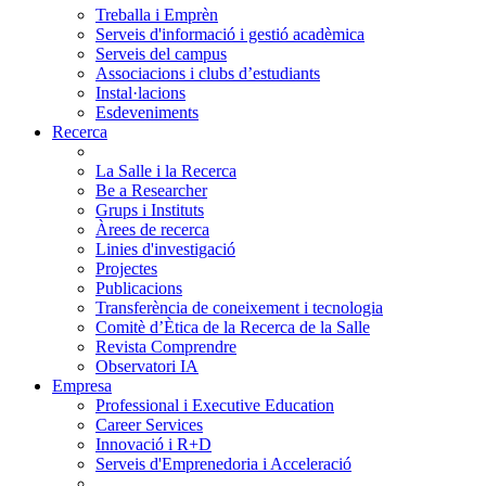
Treballa i Emprèn
Serveis d'informació i gestió acadèmica
Serveis del campus
Associacions i clubs d’estudiants
Instal·lacions
Esdeveniments
Recerca
La Salle i la Recerca
Be a Researcher
Grups i Instituts
Àrees de recerca
Linies d'investigació
Projectes
Publicacions
Transferència de coneixement i tecnologia
Comitè d’Ètica de la Recerca de la Salle
Revista Comprendre
Observatori IA
Empresa
Professional i Executive Education
Career Services
Innovació i R+D
Serveis d'Emprenedoria i Acceleració