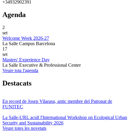
+34932902391
Agenda
2
set
Welcome Week 2026-27
La Salle Campus Barcelona
17
set
Masters' Experience Day
La Salle Executive & Professional Center
Veure tota l'agenda
Destacats
En record de Josep Vilarasu, antic membre del Patronat de
FUNITEC
La Salle-URL acull l'International Workshop on Ecological Urban
Security and Sustainability 2026
Veure totes les novetats