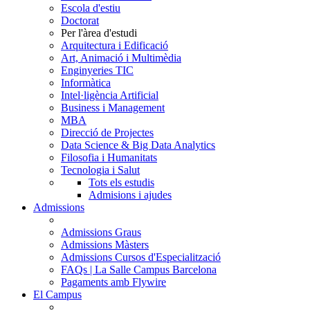
Escola d'estiu
Doctorat
Per l'àrea d'estudi
Arquitectura i Edificació
Art, Animació i Multimèdia
Enginyeries TIC
Informàtica
Intel·ligència Artificial
Business i Management
MBA
Direcció de Projectes
Data Science & Big Data Analytics
Filosofia i Humanitats
Tecnologia i Salut
Tots els estudis
Admisions i ajudes
Admissions
Admissions Graus
Admissions Màsters
Admissions Cursos d'Especialització
FAQs | La Salle Campus Barcelona
Pagaments amb Flywire
El Campus