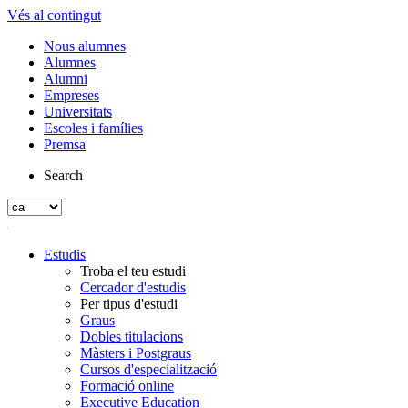
Vés al contingut
Nous alumnes
Alumnes
Alumni
Empreses
Universitats
Escoles i famílies
Premsa
Search
Estudis
Troba el teu estudi
Cercador d'estudis
Per tipus d'estudi
Graus
Dobles titulacions
Màsters i Postgraus
Cursos d'especialització
Formació online
Executive Education