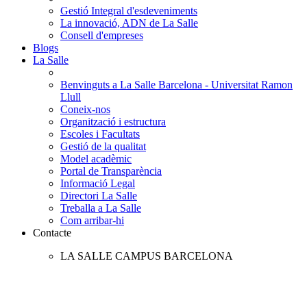
Gestió Integral d'esdeveniments
La innovació, ADN de La Salle
Consell d'empreses
Blogs
La Salle
Benvinguts a La Salle Barcelona - Universitat Ramon
Llull
Coneix-nos
Organització i estructura
Escoles i Facultats
Gestió de la qualitat
Model acadèmic
Portal de Transparència
Informació Legal
Directori La Salle
Treballa a La Salle
Com arribar-hi
Contacte
LA SALLE CAMPUS BARCELONA