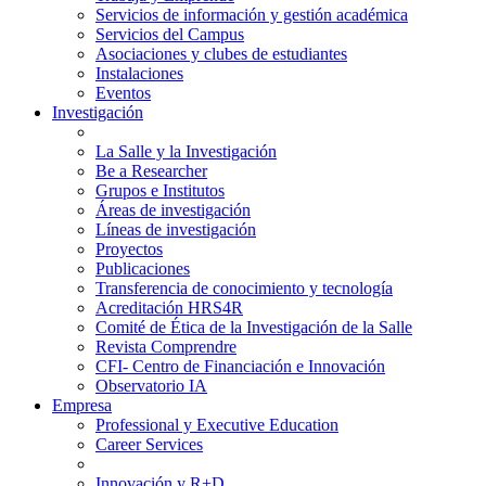
Servicios de información y gestión académica
Servicios del Campus
Asociaciones y clubes de estudiantes
Instalaciones
Eventos
Investigación
La Salle y la Investigación
Be a Researcher
Grupos e Institutos
Áreas de investigación
Líneas de investigación
Proyectos
Publicaciones
Transferencia de conocimiento y tecnología
Acreditación HRS4R
Comité de Ética de la Investigación de la Salle
Revista Comprendre
CFI- Centro de Financiación e Innovación
Observatorio IA
Empresa
Professional y Executive Education
Career Services
Innovación y R+D