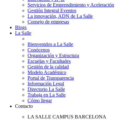
Servicios de Emprendimiento y Aceleración
Gestión Integral Eventos
La innovación, ADN de La Salle
Consejo de empresas
Blogs
La Salle
Bienvenidos a La Salle
Conócenos
Organización y Estructura
Escuelas y Facultades
Gestión de la calidad
Modelo Académico
Portal de Transparencia
Información Legal
Directorio La Salle
Trabaja en La Salle
Cómo llegar
Contacto
LA SALLE CAMPUS BARCELONA