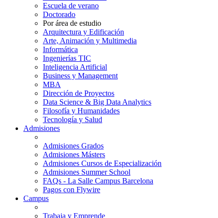
Escuela de verano
Doctorado
Por área de estudio
Arquitectura y Edificación
Arte, Animación y Multimedia
Informática
Ingenierías TIC
Inteligencia Artificial
Business y Management
MBA
Dirección de Proyectos
Data Science & Big Data Analytics
Filosofía y Humanidades
Tecnología y Salud
Admisiones
Admisiones Grados
Admisiones Másters
Admisiones Cursos de Especialización
Admisiones Summer School
FAQs - La Salle Campus Barcelona
Pagos con Flywire
Campus
Trabaja y Emprende