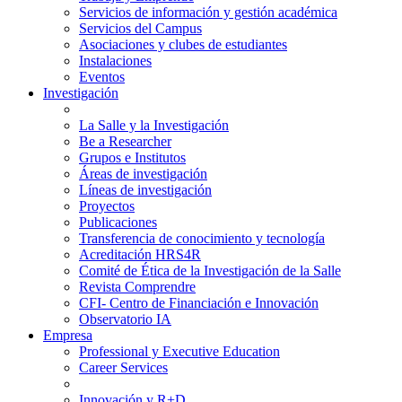
Servicios de información y gestión académica
Servicios del Campus
Asociaciones y clubes de estudiantes
Instalaciones
Eventos
Investigación
La Salle y la Investigación
Be a Researcher
Grupos e Institutos
Áreas de investigación
Líneas de investigación
Proyectos
Publicaciones
Transferencia de conocimiento y tecnología
Acreditación HRS4R
Comité de Ética de la Investigación de la Salle
Revista Comprendre
CFI- Centro de Financiación e Innovación
Observatorio IA
Empresa
Professional y Executive Education
Career Services
Innovación y R+D