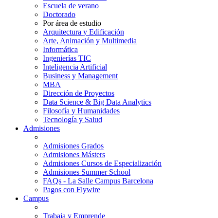
Escuela de verano
Doctorado
Por área de estudio
Arquitectura y Edificación
Arte, Animación y Multimedia
Informática
Ingenierías TIC
Inteligencia Artificial
Business y Management
MBA
Dirección de Proyectos
Data Science & Big Data Analytics
Filosofía y Humanidades
Tecnología y Salud
Admisiones
Admisiones Grados
Admisiones Másters
Admisiones Cursos de Especialización
Admisiones Summer School
FAQs - La Salle Campus Barcelona
Pagos con Flywire
Campus
Trabaja y Emprende