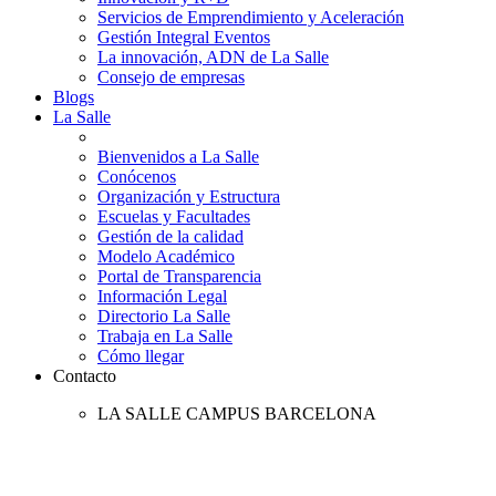
Servicios de Emprendimiento y Aceleración
Gestión Integral Eventos
La innovación, ADN de La Salle
Consejo de empresas
Blogs
La Salle
Bienvenidos a La Salle
Conócenos
Organización y Estructura
Escuelas y Facultades
Gestión de la calidad
Modelo Académico
Portal de Transparencia
Información Legal
Directorio La Salle
Trabaja en La Salle
Cómo llegar
Contacto
LA SALLE CAMPUS BARCELONA