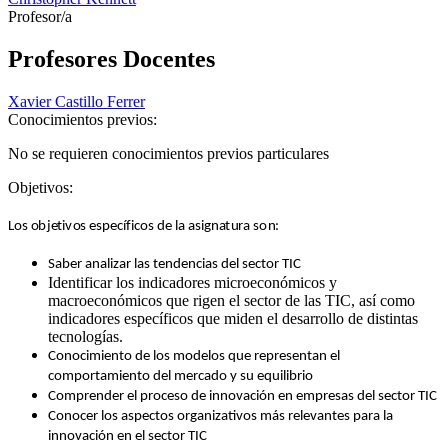
Profesor/a
Profesores Docentes
Xavier Castillo Ferrer
Conocimientos previos:
No se requieren conocimientos previos particulares
Objetivos:
Lo
s
o
b
j
e
t
i
v
o
s
e
s
p
e
c
í
f
ic
o
s
d
e la
a
si
g
na
t
u
r
a s
o
n
:
Saber analizar las tendencias del sector TIC
Identificar los indicadores microeconómicos y
macroeconómicos que rigen el sector de las TIC, así como
indicadores específicos que miden el desarrollo de distintas
tecnologías.
Conocimiento de los modelos que representan el
comportamiento del mercado y su equilibrio
Comprender el proceso de innovación en empresas del sector TIC
Conocer los aspectos organizativos más relevantes para la
innovación en el sector TIC