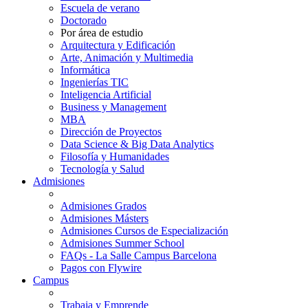
Escuela de verano
Doctorado
Por área de estudio
Arquitectura y Edificación
Arte, Animación y Multimedia
Informática
Ingenierías TIC
Inteligencia Artificial
Business y Management
MBA
Dirección de Proyectos
Data Science & Big Data Analytics
Filosofía y Humanidades
Tecnología y Salud
Admisiones
Admisiones Grados
Admisiones Másters
Admisiones Cursos de Especialización
Admisiones Summer School
FAQs - La Salle Campus Barcelona
Pagos con Flywire
Campus
Trabaja y Emprende