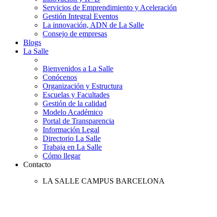
Servicios de Emprendimiento y Aceleración
Gestión Integral Eventos
La innovación, ADN de La Salle
Consejo de empresas
Blogs
La Salle
Bienvenidos a La Salle
Conócenos
Organización y Estructura
Escuelas y Facultades
Gestión de la calidad
Modelo Académico
Portal de Transparencia
Información Legal
Directorio La Salle
Trabaja en La Salle
Cómo llegar
Contacto
LA SALLE CAMPUS BARCELONA