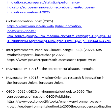
innovation.ec.europa.eu/statistics/performance-
indicators/european-innovation-scoreboard_en#european-
innovation-scoreboard-2025
·
Global Innovation Index (2025).
https://www.wipo.int/en/web/global-innovation-
index/2025/index?
utm_source=google&utm_medium=cpc&utm_campaign=Display%3A
DTINu8kRJ96CMgknrmiZyLAHV&gclid=CjwKCAjwup3HBhAAEiwA7e
·
Intergovernmental Panel on Climate Change (IPCC). (2022). AR6
synthesis report: Climate change 2022.
https://www.ipcc.ch/report/sixth-assessment-report-cycle/
·
Mazzucato, M. (2018). The entrepreneurial state. Penguin.
·
Mazzucato, M. (2018). Mission-Oriented research & Innovation in
the European Union. European Union.
·
OECD. (2012). OECD environmental outlook to 2050: The
consequences of inaction. OECD Publishing.
https://www.oecd.org/g20/topics/energy-environment-green-
growth/oecdenvironmentaloutlookto2050theconsequencesofinactio