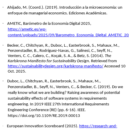
·
Ahijado, M. (Coord.). (2019). Introducción a la microeconomía: un
enfoque de managerial economics. Ediciones Académicas.
·
AMETIC, Barómetro de la Economía Digital 2025,
https://ametic.es/wp-
content/uploads/2025/09/Barometro_Economia_Digital_AMETIC_20
·
Becker, C., Chitchyan, R., Duboc, L., Easterbrook, S., Mahaux, M.,
Penzenstadler, B., Rodríguez-Navas, G., Salinesi, C., Seyff, N.,
Venters, C. C., Calero, C., Koçak, S. A., & Betz, S. (2014).
The
Karlskrona Manifesto for Sustainability Design
. Retrieved from
https://sustainabilitydesign.org/karlskrona-manifesto/
Accessed 10
Oct. 2025.
·
Duboc, L., Chitchyan, R., Easterbrook, S., Mahaux, M.,
Penzenstadler, B., Seyff, N., Venters, C., & Becker, C. (2019). Do we
really know what we are building? Raising awareness of potential
sustainability effects of software systems in requirements
engineering. In 2019 IEEE 27th International Requirements
Engineering Conference (RE) (pp. 6-16). IEEE.
https://doi.org/10.1109/RE.2019.00013
·
European Innovation Scoreboard (2025).
https://research-and-