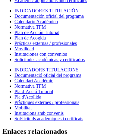
Academic applications and certificates
INDICADORES TITULACIÓN
Documentación oficial del programa
Calendario Académico
Normativa TFM
Plan de Acción Tutorial
Plan de Acogida
Prácticas externas / profesionales
Movilidad
Instituciones con convenios
Solicitudes académicas y certificados
INDICADORS TITULACIONS
Documentació oficial del programa
Calendari Acadèmic
Normativa TFM
Pla d’Acció Tutorial
Pla d'Acollida
Pràctiques externes / professionals
Mobilitat
Institucions amb convenis
Sol·licituds acadèmiques i certificats
Enlaces relacionados