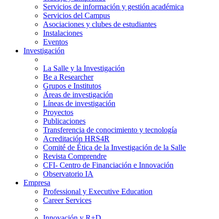
Servicios de información y gestión académica
Servicios del Campus
Asociaciones y clubes de estudiantes
Instalaciones
Eventos
Investigación
La Salle y la Investigación
Be a Researcher
Grupos e Institutos
Áreas de investigación
Líneas de investigación
Proyectos
Publicaciones
Transferencia de conocimiento y tecnología
Acreditación HRS4R
Comité de Ética de la Investigación de la Salle
Revista Comprendre
CFI- Centro de Financiación e Innovación
Observatorio IA
Empresa
Professional y Executive Education
Career Services
Innovación y R+D